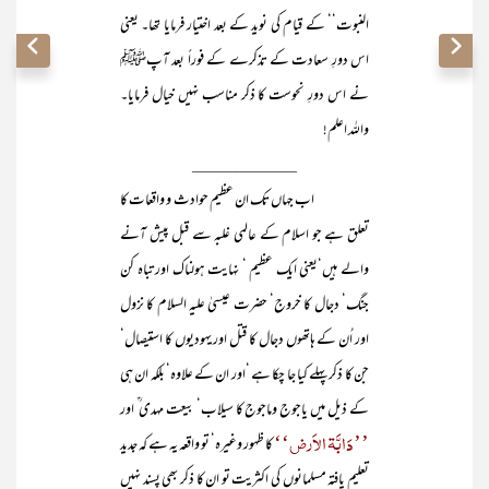
النبوت‘‘ کے قیام کی نوید کے بعد اختیار فرمایا تھا۔ یعنی
اس دورِ سعادت کے تذکرے کے فوراً بعد آپﷺ
نے اس دورِ نحوست کا ذکر مناسب نہیں خیال فرمایا۔
واللہ اعلم!
____________
اب جہاں تک ان عظیم حوادث و واقعات کا
تعلق ہے جو اسلام کے عالمی غلبہ سے قبل پیش آنے
والے ہیں‘یعنی ایک عظیم ‘ نہایت ہولناک اور تباہ کن
جنگ‘ دجال کا خروج‘ حضرت عیسیٰ علیہ السلام کا نزول
اور اُن کے ہاتھوں دجال کا قتل اور یہودیوں کا استیصال‘
جن کا ذکر پہلے کیا جا چکا ہے ‘اور ان کے علاوہ‘ بلکہ ان ہی
کے ذیل میں یاجوج وماجوج کا سیلاب‘ بیعت مہدی ؒ اور
’’دَابَّۃ الاَرض‘‘
کا ظہور وغیرہ‘ تو واقعہ یہ ہے کہ جدید
تعلیم یافتہ مسلمانوں کی اکثریت تو ان کا ذکر بھی پسند نہیں