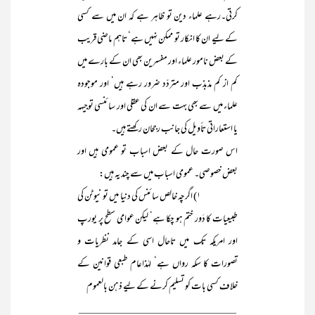
کرتی۔رہے علماء دین تو ظاہر ہے کہ ان میں سے کسی
کے لیے ان کا انکار تو ممکن نہیں ہے‘ تاہم ماضی قریب
کے بعض نامور علماء اور مفسرین بھی ان کے بارے میں
کم از کم مذبذب اور متردّد ضرور رہے ہیں‘ اور موجودہ
علماء میں سے بھی بہت سے ان کی عقلی اور سائنسی توجیہہ
یا استعاراتی تأویل کی جانب رجحان رکھتے ہیں۔
اس صورت حال کے بعض اسباب تو عمومی ہیں اور
بعض خصوصی۔ عمومی اسباب میں سے چند یہ ہیں:
۱) اگرچہ خالص سائنس کی دنیا میں تو نیوٹن کی
طبیعیات کا دَور ختم ہو چکا ہے‘ لیکن عوامی سطح پر یورپ
اور امریکہ تک میں تاحال اسی کے جامد نظریات و
تصورات کا سکہ رواں ہے‘ لہٰذاعام طبعی قوانین کے
خلاف کسی بات کو تسلیم کرنے کے لیے ذہن بالعموم
____________________________