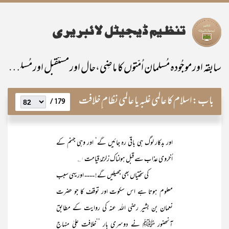
سابقہ اور موجُودہ مُسلمان اُمّتوں کا ماضِی،حال اور مستقبل اور مُسلمانانِ پاکستان کی خصوصی ذمّہ داری
باب:
اسلام کا عالمی غلبہ یا عالمی نظام ِخلافت
179 /
اور بدکار لوگ ہی باقی رہ جائیں گے‘ اور وہی جہنم کے
اُخروی عذاب سے قبل ہولناک زلزلۂ قیامت
۱؎
کی سختیاں بھی جھیلیں گے! ---- اور یہی سبب
معلوم ہوتا ہے اس سکوت اور توقف کا جو حضرت
نعمان بن بشیر رضی اللہ عنہ کی روایت کے مطابق
آنحضور ﷺ نے دوسری بار ’’خلافت علیٰ منہاج