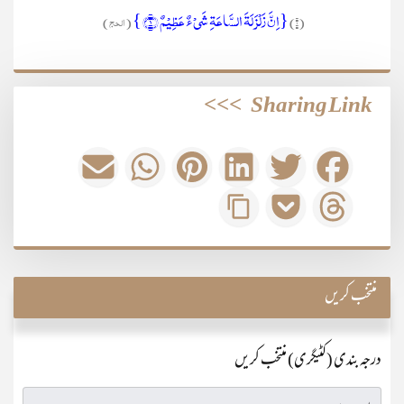
{اِنَّ زَلۡزَلَۃَ السَّاعَۃِ شَیۡءٌ عَظِیۡمٌ ﴿۱﴾ }
(۱)
(الحج)
>>>
Sharing Link
منتخب کریں
درجہ بندی (کٹیگری) منتخب کریں