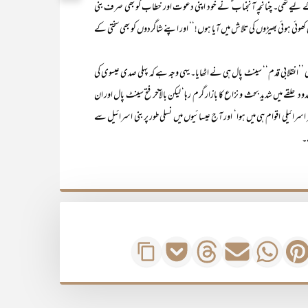
 لیے تھی۔ چنانچہ آنجناب ؑ نے خود اپنی دعوت اور خطاب کو بھی صرف بنی
وئی ہوئی بھیڑوں کی تلاش میں آیا ہوں!‘‘ اور اپنے شاگردوں کو بھی سختی کے
بی قدم‘‘ سینٹ پال ہی نے اٹھایا۔ یہی وجہ ہے کہ پہلی صدی عیسوی کی
لقے میں شدید بحث و نزاع کا بازار گرم رہا‘ لیکن بالآخر فتح سینٹ پال اور ان
ائیلی اقوام ہی میں ہوا‘ اور آج عیسائیوں میں نسلی طور پر بنی اسرائیل سے
۔