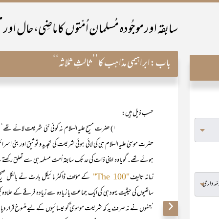
باب:
ابراہیمی مذاہب کا’’ثالثِ ثلاثہ‘‘
حسب ذیل ہیں:
۱) حضرت مسیح علیہ السلام نہ کوئی نئی شریعت لائے تھے‘ نہ
حضرت موسیٰ علیہ السلام ہی کی لائی ہوئی شریعت کی تجدید و توثیق اور بنی اسر
ہوئے تھے۔ گویا وہ اپنی ذات کی حد تک سابقہ اُمت مسلمہ ہی سے تعلق رکھتے تھ
زمانہ تالیف
کے مؤلف ڈاکٹر مائیکل ہارٹ نے بالکل صحی
"The 100"
ساتھیوں کی حیثیت یہود ہی کی ایک جماعت یا زیادہ سے زیادہ فرقے کے علاوہ کچ
‘جنہوں نے نہ صرف یہ کہ شریعت موسوی ؑکو عیسائیوں کے لیے منسوخ قرار دیا‘ بلک