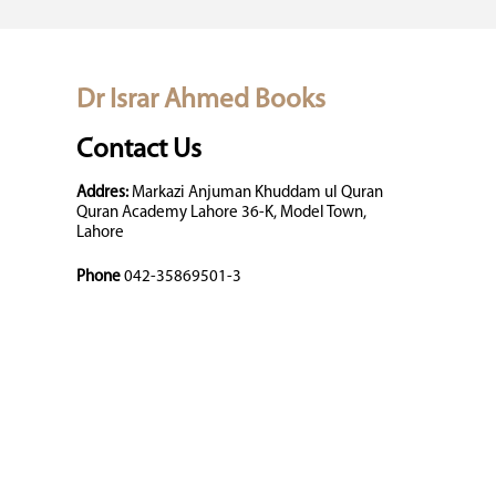
Dr Israr Ahmed Books
Contact Us
Addres:
Markazi Anjuman Khuddam ul Quran
Quran Academy Lahore 36-K, Model Town,
Lahore
Phone
042-35869501-3