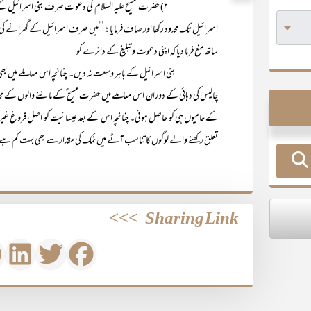
۲) حضرت مسیح علیہ السلام کی دعوت صرف بنی اسرائیل کے
اسرائیل تک محدود رکھا اور صاف فرمایا: ’’میں صرف اسرائیل کے گھرانے کی کھ
ساتھ منع فرما دیا کہ اپنی دعوت و تبلیغ کے دائرے کو
بنی اسرائیل کے باہر وسعت نہ دیں۔ چنانچہ اس معاملے میں بھی ’’انقلا
چالیس کی دہائی کے دوران اس معاملے میں حضرت مسیح ؑکے ماننے والوں کے محدود ح
کے حامیوں ہی کو حاصل ہوئی۔ چنانچہ اس کے بعد عیسائیت کو اصل فروغ غیر اسر
تعلق رکھنے والے لوگوں کا تناسب آٹے میں نمک کی مقدار سے بھی بہت کم ہے
>>>
Sharing Link