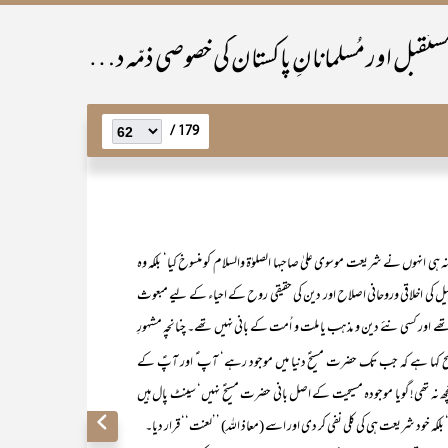
سابقہ اور موجُودہ مُسلمان اُمّتوں کا ماضِی،حال اور مستقبل اور مُسلمانانِ پاکستان کی خصوصی ذمّہ داری
179 /
 ہی انہوں نے شریعت موسوی علیٰ صاحبہا الصلوٰۃ والسلام کو منسوخ کیا‘ بلکہ وہ
ائیل کی اخلاقی وروحانی اصلاح اور دین کی حقیقی روح کے احیاء کے لیے مبعوث
ے اور کسی نئے دین و مذہب یا ملت و اُمت کے بانی نہیں تھے۔ چنانچہ مشہورِ
ح کہا ہے کہ جب تک حضرت مسیحؑ دنیا میں موجود رہے‘ آپ ؑ اور آپؑ کے
ھ نہ تھی! گویا موجودہ مسیحیت کے اصل بانی حضرت مسیحؑ نہیں‘ سینٹ پال ہیں
ہ خود شریعت ہی کی کلی نفی کر دی اور اسے (معاذ اللہ) ’’لعنت‘‘ قرار دیا۔