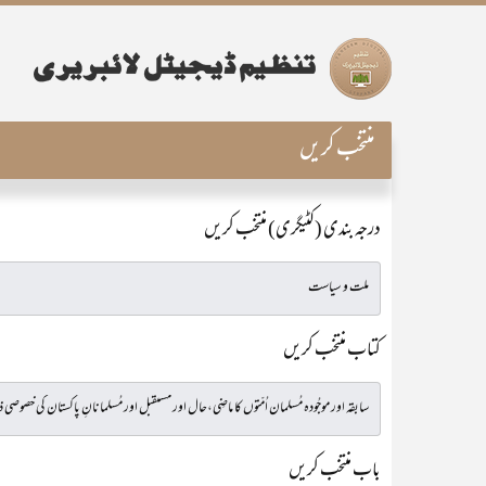
منتخب کریں
درجہ بندی (کٹیگری) منتخب کریں
کتاب منتخب کریں
باب منتخب کریں