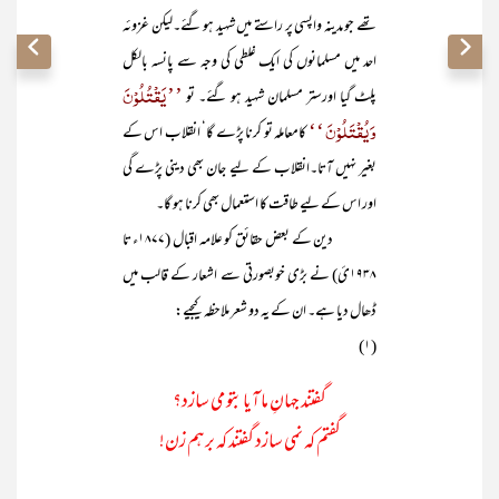
تھے جو مدینہ واپسی پر راستے میں شہید ہو گئے۔لیکن غزوئہ
احد میں مسلمانوں کی ایک غلطی کی وجہ سے پانسہ بالکل
’’یَقْتُلُوْنَ
پلٹ گیا اورستر مسلمان شہید ہو گئے۔ تو
وَیُقْتَلُوْنَ ‘‘
کامعاملہ تو کرنا پڑے گا‘ انقلاب اس کے
بغیر نہیں آتا۔انقلاب کے لیے جان بھی دینی پڑے گی
اور اس کے لیے طاقت کا استعمال بھی کرنا ہو گا۔
دین کے بعض حقائق کو علامہ اقبال (۱۸۷۷ء تا
۱۹۳۸ئ) نے بڑی خوبصورتی سے اشعار کے قالب میں
ڈھال دیا ہے۔ ان کے یہ دو شعر ملاحظہ کیجیے:
(۱)
گفتند جہانِ ما آیا بتو می سازد؟
گفتم کہ نمی سازد گفتند کہ برہم زن!