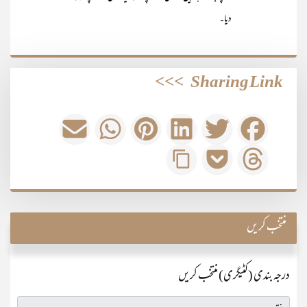
دیا۔
>>>
Sharing Link
منتخب کریں
درجہ بندی (کٹیگری) منتخب کریں