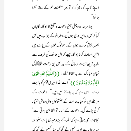
اپنے آپ کو پختہ کر لو تو پھر سلطنت جم کے ساتھ ٹکرا
جائو!‘‘
پہلا مرحلہ درویشی یعنی دعوت و تبلیغ کا ہو گا۔ گالیاں
کھا کر بھی دعائیں دینی ہوں گی۔ پتھرائو کے جواب میں بھی
پھول پیش کرنے ہوں گے۔ جو لوگ خون کے پیاسے ہیں
انہیں معاف کرنا ہو گا۔جیسے کہ اہل طائف کی طرف سے
شدید ترین اذیت رسانی کے بعد بھی نبی رحمت ﷺ کی
((اَللّٰھُمَّ اھْدِ قَوْمِیْ
زبان مبارک سے یہ الفاظ نکلے :
فَاِنَّھُمْ لَا یَعْلَمُوْنَ))
’’اے اللہ! میری قوم کو ہدایت
دے۔ اس لیے کہ یہ جانتے نہیں ہیں‘‘۔ دعوت کے
مرحلے میں تو گویا بدھ مت کے بھکشوئوں والی روش اختیار
کرنی پڑے گی۔ دعوت کے اندر تو التجا بھی ہوتی ہے‘
لجاجت بھی ہوتی ہے کہ اللہ کے بندو میری بات سنو! در
در پر جا رہے ہیں۔ کسی نے کچھ کہہ دیا‘ کسی نے کچھ کہہ