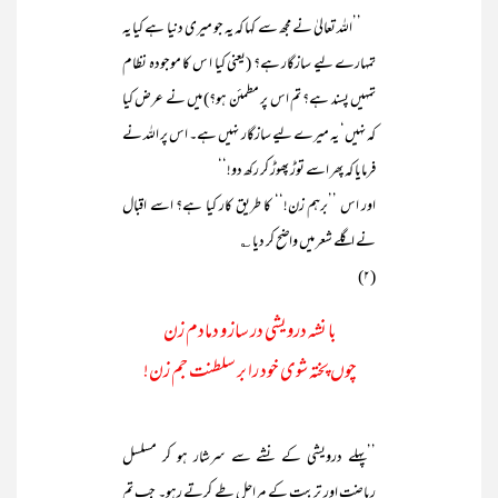
’’اللہ تعالیٰ نے مجھ سے کہا کہ یہ جو میری دنیا ہے کیا یہ
تمہارے لیے سازگار ہے؟ (یعنی کیا ا س کا موجودہ نظام
تمہیں پسند ہے؟ تم اس پر مطمئن ہو؟) میں نے عرض کیا
کہ نہیں‘ یہ میرے لیے سازگار نہیں ہے۔ اس پر اللہ نے
فرمایا کہ پھر اسے توڑ پھوڑ کر رکھ دو!‘‘
اور اس ’’برہم زن!‘‘ کا طریق کار کیا ہے؟ اسے اقبال
نے اگلے شعر میں واضح کر دیا ؎
(۲)
با نشہ درویشی در ساز و دمادم زن
چوں پختہ شوی خود را بر سلطنت جم زن!
’’پہلے درویشی کے نشے سے سرشار ہو کر مسلسل
ریاضت اور تربیت کے مراحل طے کرتے رہو۔ جب تم