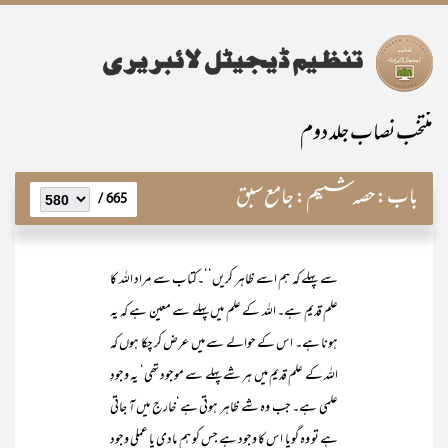
منتخب نصاب جلد دوم
باب:
حصہ ششم: جامع سبق
665 /
سے پہلے کہ ہم اسے ظاہر کریں‘‘۔کتاب سے مراد اللہ کا
علم قدیم ہے۔ اللہ کے علم میں پہلے سے معین ہے کہ یہ
ہونا ہے۔ اس کے حوالے سے میں عرض کر چکا ہوں کہ
اللہ کے علم قدیم میں ہر شے پہلے سے موجود تھی‘ یہ وجودِ
علمی ہے۔ جب وہ شے ظاہر ہوتی ہے‘خارج میں آ جاتی
ہے تو وہ گویا اس کا وجود ہے جس کو ہم مادی یا عملی وجود