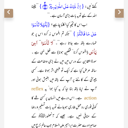
{ اِنَّ ذٰلِکَ عَلَی اللّٰہِ یَسِیۡرٌ ﴿ۚۖ۲۲﴾}
کہتے‘ہیں:
’’یقینا
اللہ کے لیے تو یہ بات بڑی آسان ہے۔‘‘
{لِّکَیۡلَا تَاۡسَوۡا
اب اس کا نتیجہ کیا نکلنا چاہیے ؟
عَلٰی مَا فَاتَکُمۡ }
’’تاکہ تم افسوس نہ کرو اس پر جو
لَا تَاْسَوْا
اَسِیَ
تمہارے ہاتھ سے جاتا رہے‘‘۔’’
‘‘
یَاْسَی
(افسوس کرنا‘ غمگین ہونا) سے فعل نہی ہے ۔
سورۃ التغابن کے درس میں میں نے بڑی وضاحت کے
ساتھ عرض کیا ہے کہ ایک تو طبعی اثر ہوتا ہے۔ کسی
چیونٹی کے کاٹنے پر آپ کے ہاتھ میں جنبش ہوئی اور
آپ نے اپنا ہاتھ ہٹا لیا کہ یہ کیا ہوا‘ یہ
reflex
ہے۔ اس درجے میں انسان پر کسی شے کا
action
کوئی فوری ردعمل طاری ہو جائے تو یہ بات تسلیم و رضا
کے منافی نہیں ہے۔ جیسے کہ آنحضورﷺ کے
صاحبزادے حضرت ابراہیم علیہ السلام جب عالم نزع میں