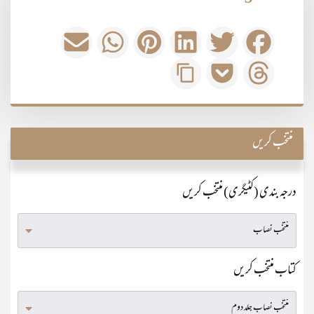
منتخب کریں
درجہ بندی (کٹیگری) منتخب کریں
کتاب منتخب کریں