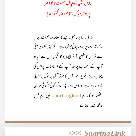
بروں کشید زپیچاکِ ہست و بود مرا
چہ عقدہ ہا کہ مقامِ رضا کشود مرا!
اللہ کی رضا پر راضی رہنے کا معاملہ درحقیقت ایمان
کے ثمرات میں سے چوٹی کا ثمرہ ہے۔ اگر کوئی تکلیف آئی
ہے تو اس کا طبعی اثر تو یقینا ہو گا ‘لیکن اس سے زیادہ
آپ کے اعصاب پر اور آپ کے احساسات پر اس کی
چھاپ نہ پڑنے پائے۔ آپ کا طرزِ عمل یہ ہو کہ یہ اللہ کی
طرف سے ہے اور اس سے یقینا اللہ کو کوئی نہ کوئی خیر ہی
منظور ہو گا۔ ہم
ہیں‘ ہم نہیں
short sighted
دیکھ سکتے۔ دعائے
>>>
Sharing Link