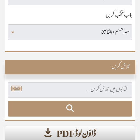
باب منتخب کریں
تلاش کریں
ڈاؤن لوڈ PDF