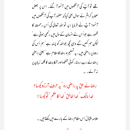
تھے تو آپؐ کی آنکھوں میں آنسو آ گئے۔ اس پر بعض
صحابہ کرامؓ نے سوال بھی کیا کہ حضور آپ کی آنکھوں میں
آنسو؟ آپؐ نے فرمایا :یہ تو اللہ تعالیٰ کی اُس رحمت کا
ظہور ہے جو اُس نے انسان کے دل میں رکھی ہوئی ہے‘
لیکن ہم کہیں گے وہی کچھ جو اللہ کو پسند ہے‘ ہم اُس کی
رضا پر راضی ہیں۔ یہ تسلیم و رضا کا مقام ہے‘ یعنی راضی
برضائے رب رہنا۔ کوئی شکوہ اور شکایت کا کلمہ زبان پر
نہ آئے۔ ؎
رضائے حق پہ راضی رہ ‘ یہ حرفِ آرزو کیسا؟
خدا مالک ‘ خدا خالق‘ خدا کا حکم‘ تو کیسا!!
علامہ اقبالؔ اس مقامِ رضا کے بارے میں کہتے ہیں ؎