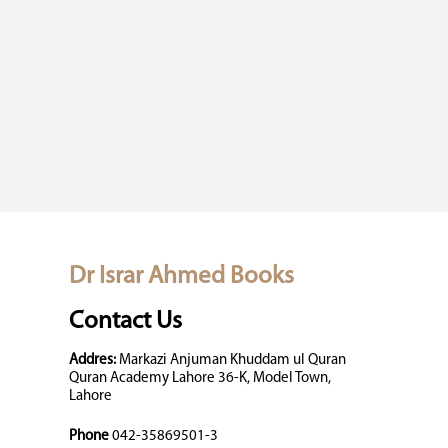
Dr Israr Ahmed Books
Contact Us
Addres:
Markazi Anjuman Khuddam ul Quran
Quran Academy Lahore 36-K, Model Town,
Lahore
Phone
042-35869501-3