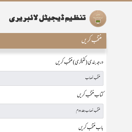
منتخب کریں
درجہ بندی (کٹیگری) منتخب کریں
کتاب منتخب کریں
باب منتخب کریں