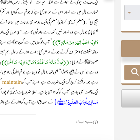
ایک حدیث نبویؐ کے حوالے سے لفظ ’’میراث‘‘ کو سمجھئے۔ رسول اللہﷺ فرما
تمہارے مال میں سے تمہارا اس کے سوا اور کیا ہے کہ جو تم نے کھا لیا اور ختم کر دیا‘
بھیج دیا‘‘۔ (مسلم‘ ترمذی‘ نسائی) مسلم کی ایک دوسری روایت میں الفاظ آئے
یعنی باقی جو مال ہے وہ تمہارا نہیں‘ تمہارے وارثوں کا ہے۔ اسی طرح ایک
وَارِثِہٖ اَحَبُّ اِلَیْہِ مِنْ مَالِہٖ؟))
’’آپ لوگوں میں سے کون ہو گا جسے اپنے 
ساتھ حقیقت کا اعتراف کرتے ہوئے عرض کیا : اے اللہ کے رسول! ہم میںسے کو
((فَاِنَّ مَالَہٗ مَا قَدَّمَ وَمَالُ وَارِثِہٖ مَا اَخَّرَ))
حضورﷺ نے فرمایا:
۱)
وہ ہے جو اُس نے پیچھے چھوڑا‘‘ یعنی تمہارا مال تو وہی ہے جو تم اللہ کی راہ م
رہے ہو۔ دیکھئے خرچ کرنا ایک ضرورت ہے‘ اپنے آپ کو
ک
maintain
ایک چھت بھی چاہیے‘ آپ کو کھانا بھی چاہیے۔ اپنی ضروریاتِ زندگی کو پورا ک
مَمَاتِیۡ لِلّٰہِ رَبِّ الۡعٰلَمِیۡنَ ﴿۱۶۲﴾ۙ}
کے مصداق اپنے آپ کو اللہ کے لیے وقف کر
_______________
(۱) صحیح البخاری