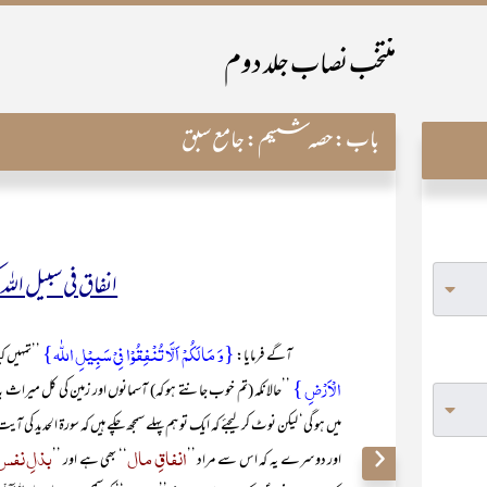
منتخب نصاب جلد دوم
باب:
حصہ ششم: جامع سبق
انفاق فی سبیل الل
{وَ مَا لَکُمۡ اَلَّا تُنۡفِقُوۡا فِیۡ سَبِیۡلِ اللّٰہ}
آگے فرمایا:
’’تمہیں کی
الۡاَرۡضِ }
’’حالانکہ (تم خوب جانتے ہو کہ) آسمانوں اور زمین کی کل میراث ب
میں ہو گی‘ لیکن نوٹ کر لیجئے کہ ایک تو ہم پہلے سمجھ چکے ہیں کہ سورۃ الحدید کی آیت ۷ میں جو انفاق کا لفظ آیا ہے اس سے مراد 
انفاقِ مال
بذلِ نفس
اور دوسرے یہ کہ اس سے مراد ’’
‘‘ بھی ہے اور ’’