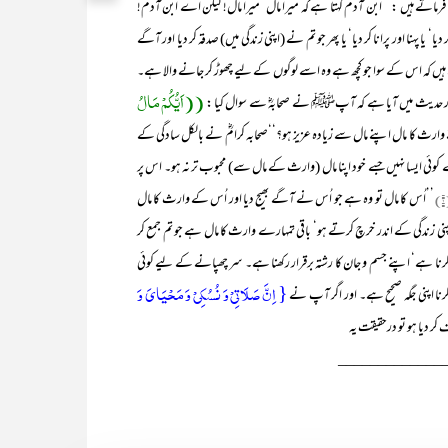
تے ہیں : ’’ابن آدم کہتا ہے کہ میرا مال‘ میرا مال! لیکن اے ابن آدم!
 یا پہنا اور پرانا کر دیا‘ یا پھر جو تم نے (اپنی زندگی میں) صدقہ کر دیا اور آگے
 ہیں کہ اس کے سوا جو کچھ ہے وہ اسے لوگوں کے لیے چھوڑ کر جانے والا ہے۔
((اَیُّکُمْ مَالُ
 اور حدیث میں آیا ہے کہ آپﷺ نے صحابہؓ سے سوال کیا :
وارث کا مال اپنے مال سے زیادہ عزیز ہو؟‘‘صحابہ کرامؓ نے بالکل سادگی کے
ئی ایسا نہیں جسے خود اپنا مال (وارث کے مال سے) محبوب تر نہ ہو۔ اس پر
(
’’اُس کا مال تو وہ ہے جو اُس نے آگے بھیج دیا اور اُس کے وارث کا مال
یں اپنی زندگی کے اندر خرچ کرتے ہو‘ باقی تمہارے وارث کا مال ہے جو تم جمع کر
رنا ہے‘ اپنے جسم و جان کا رشتہ برقرار رکھنا ہے۔ سر چھپانے کے لیے کوئی
{ اِنَّ صَلَاتِیۡ وَ نُسُکِیۡ وَ مَحۡیَایَ وَ
رنا اپنی جگہ صحیح ہے۔ اور اگر آپ نے
 دیا ہو تو درحقیقت یہ
_____________