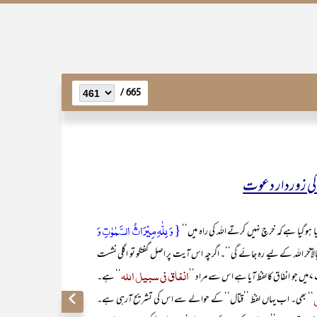
665 /
ہ کی زوردار دعوت
{ وَ لِلّٰہِ مِیۡرَاثُ السَّمٰوٰتِ وَ
ا ہو گیا ہے کہ خرچ نہیں کرتے اللہ کی راہ میں‘‘
الآخر اللہ کے لیے رہ جائے گی‘‘۔ اگرچہ اس آیت پر اصل گفتگو تو اگلی نشست
انفاق فی سبیل اللہ
’’
‘‘ ہے۔
‘‘ بھی۔ اب یہاں لفظ ’’قتال‘‘ کے حوالے سے اس کی تشریح آرہی ہے۔