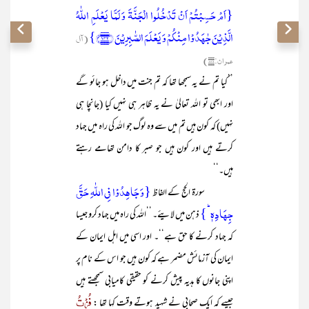
{اَمۡ حَسِبۡتُمۡ اَنۡ تَدۡخُلُوا الۡجَنَّۃَ وَ لَمَّا یَعۡلَمِ اللّٰہُ
الَّذِیۡنَ جٰہَدُوۡا مِنۡکُمۡ وَ یَعۡلَمَ الصّٰبِرِیۡنَ ﴿۱۴۲﴾}
(آل
عمران:۱۴۲)
’’کیا تم نے یہ سمجھا تھا کہ تم جنت میں داخل ہو جائو گے
اور ابھی تو اللہ تعالیٰ نے یہ ظاہر ہی نہیں کیا (جانچا ہی
نہیں) کہ کون ہیں تم میں سے وہ لوگ جو اللہ کی راہ میں جہاد
کرتے ہیں اور کون ہیں جو صبر کا دامن تھامے رہتے
ہیں۔‘‘
{وَ جَاہِدُوۡا فِی اللّٰہِ حَقَّ
سورۃ الحج کے الفاظ
جِہَادِہٖ ؕ}
ذہن میں لایئے۔ ’’اللہ کی راہ میں جہاد کرو جیسا
کہ جہاد کرنے کا حق ہے‘‘۔ اور اسی میں اہل ایمان کے
ایمان کی آزمائش مضمر ہے کہ کون ہیں جو اس کے نام پر
اپنی جانوں کا ہدیہ پیش کرنے کو حقیقی کامیابی سمجھتے ہیں
فُزْتُ
جیسے کہ ایک صحابی نے شہید ہوتے وقت کہا تھا :