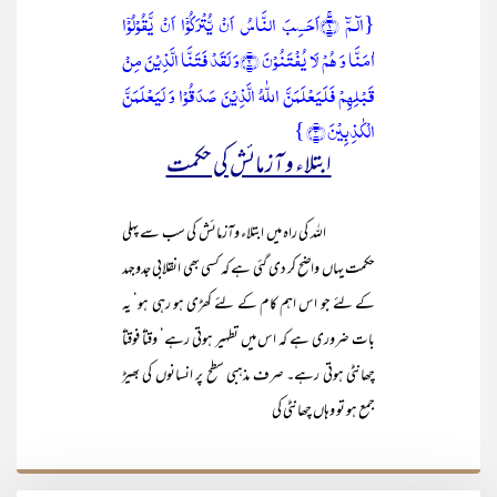
{الٓـمّٓ ۚ﴿۱﴾اَحَسِبَ النَّاسُ اَنۡ یُّتۡرَکُوۡۤا اَنۡ یَّقُوۡلُوۡۤا
اٰمَنَّا وَ ہُمۡ لَا یُفۡتَنُوۡنَ ﴿۲﴾وَ لَقَدۡ فَتَنَّا الَّذِیۡنَ مِنۡ
قَبۡلِہِمۡ فَلَیَعۡلَمَنَّ اللّٰہُ الَّذِیۡنَ صَدَقُوۡا وَ لَیَعۡلَمَنَّ
الۡکٰذِبِیۡنَ ﴿۳﴾ }
ابتلاء و آزمائش کی حکمت
اللہ کی راہ میں ابتلاء وآزمائش کی سب سے پہلی
حکمت یہاں واضح کر دی گئی ہے کہ کسی بھی انقلابی جدوجہد
کے لئے جو اس اہم کام کے لئے کھڑی ہو رہی ہو‘ یہ
بات ضروری ہے کہ اس میں تطہیر ہوتی رہے‘ وقتاً فوقتاً
چھانٹی ہوتی رہے۔ صرف مذہبی سطح پر انسانوں کی بھیڑ
جمع ہو تو وہاں چھانٹی کی