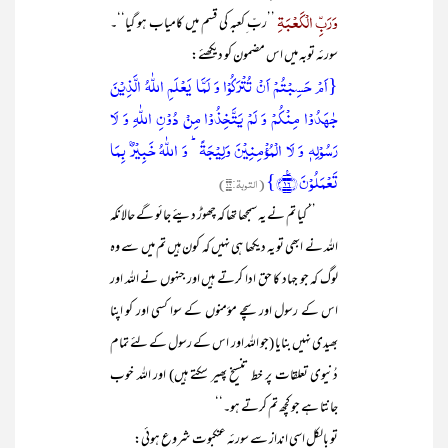
وَرَبِّ الْکَعْبَۃِ
’’ربّ ِکعبہ کی قسم میں کامیاب ہو گیا‘‘۔
سورئہ توبہ میں اس مضمون کو دیکھئے:
{اَمۡ حَسِبۡتُمۡ اَنۡ تُتۡرَکُوۡا وَ لَمَّا یَعۡلَمِ اللّٰہُ الَّذِیۡنَ
جٰہَدُوۡا مِنۡکُمۡ وَ لَمۡ یَتَّخِذُوۡا مِنۡ دُوۡنِ اللّٰہِ وَ لَا
رَسُوۡلِہٖ وَ لَا الۡمُؤۡمِنِیۡنَ وَلِیۡجَۃً ؕ وَ اللّٰہُ خَبِیۡرٌۢ بِمَا
تَعۡمَلُوۡنَ ﴿٪۱۶﴾}
(التوبۃ:۱۶)
’’ کیا تم نے یہ سمجھا تھا کہ چھوڑ دیئے جائو گے حالانکہ
اللہ نے ابھی تو یہ دیکھا ہی نہیں کہ کون ہیں تم میں سے وہ
لوگ کہ جو جہاد کا حق ادا کرتے ہیں اور جنہوں نے اللہ اور
اس کے رسول اور سچے مؤمنوں کے سوا کسی اور کو اپنا
بھیدی نہیں بنایا (جو اللہ اور اس کے رسول کے لئے تمام
دُنیوی تعلقات پر خط تنسیخ پھیر سکتے ہیں) اور اللہ خوب
جانتا ہے جو کچھ تم کرتے ہو۔‘‘
تو بالکل اسی انداز سے سورئہ عنکبوت شروع ہوئی: