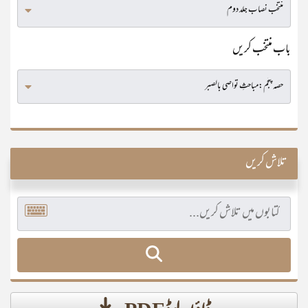
باب منتخب کریں
تلاش کریں