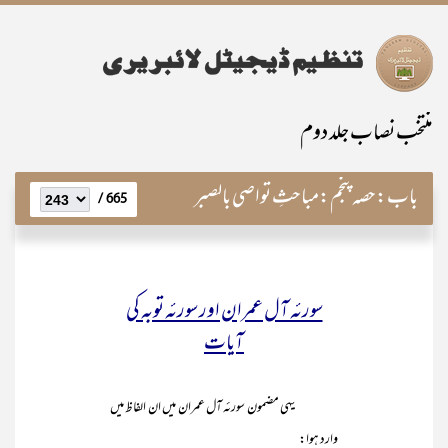
منتخب نصاب جلد دوم
باب:
حصہ پنجم:مباحثِ تواصی بالصبر
665 /
سورئہ آل عمران اور سورئہ توبہ کی
آیات
یہی مضمون سورئہ آل عمران میں ان الفاظ میں
وارد ہوا: