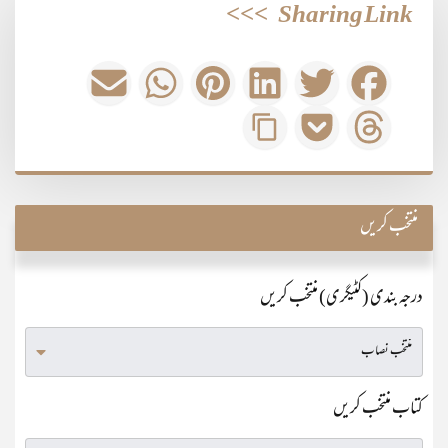
>>>
Sharing Link
منتخب کریں
درجہ بندی (کٹیگری) منتخب کریں
کتاب منتخب کریں