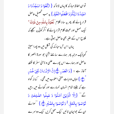
{ ارۡکَعُوۡا وَ اسۡجُدُوۡا وَ
تو ان الفاظِ مبارکہ کا یہاں لانا کہ
اعۡبُدُوۡا رَبَّکُمۡ وَ افۡعَلُوا الۡخَیۡر}
یہ سب تحصیل حاصل
نَعُوْذُ بِاللّٰہِ مِنْ ذٰلِکَ‘
قرار پائے گا۔پھر یہ سارا کلام‘
ایک مہمل اور عبث کلام قرار پائے گا‘ اگر کوئی یہ سمجھے کہ
فلاح اس کے بغیر بھی حاصل ہوتی ہے۔
یہاں اس آیۂ مبارکہ کی شکل میں وہ پورا سبق
گویاایک مرتبہ پھر ہمارے سامنے آگیا جو سورۃ العصر کا
حاصل اور ہمارے اس پورے علمی و ذہنی سفر کا نقطۂ
{وَ الۡعَصۡرِ ۙ﴿۱﴾اِنَّ الۡاِنۡسَانَ لَفِیۡ خُسۡرٍ
آغاز ہے :
ۙ﴿۲﴾}
وہاں وہ بات منفی اسلوب میں تھی۔ ’’زمانہ گواہ
ہے کہ یقینا تمام انسان خسارے اور گھاٹے میں رہیں
{اِلَّا الَّذِیۡنَ اٰمَنُوۡا وَ عَمِلُوا الصّٰلِحٰتِ وَ
گے‘‘
تَوَاصَوۡا بِالۡحَقِّ ۬ۙ وَ تَوَاصَوۡا بِالصَّبۡرِ ٪﴿۳﴾}
’’سوائے
ان کے جو ایمان لائیں‘ نیک عمل کریں‘ ایک دوسرے