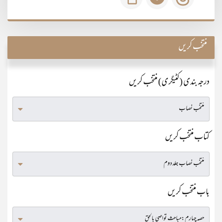
منتخب کریں
درجہ بندی (کٹیگری) منتخب کریں
کتاب منتخب کریں
باب منتخب کریں