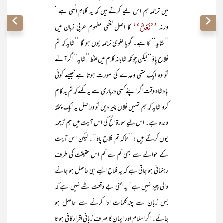
میں ترجمہ ہم اس لیے کرتے ہیں کہ یہ کلامِ الٰہی ہے ‘
’’لَعَلَّ‘‘
ورنہ
کا اصل لفظی مفہوم عربی زبان میں
’’شاید‘‘ کا ہے۔ گویا لغوی ترجمہ یوں ہو گا ’’شاید کہ تم
فلاح پاؤ‘‘ لیکن چونکہ شاہانہ کلام میں لفظ ’’شاید‘‘ اگر آئے
تو وہ ایک حتمی وعدے کی صورت ہوتا ہے‘جیسے کوئی
بادشاہِ وقت اگر اپنے کسی درباری سے یہ کہے کہ تم یہ کام
کرو شاید کہ ہم تمہیں فلاں چیز دیں تو دراصل یہ ایک پختہ
وعدہ ہے۔ اس لیے سورۃ الحج کی اس آیت میں ہم ترجمہ
یوں کرتے ہیں: ’’تاکہ تم فلاح پاؤ‘‘۔ لیکن اس آیت
کے حوالے سے بھی کم سے کم اس حقیقت کی طرف
رہنمائی ہو جاتی ہے کہ یہ فلاح ایسے ہی حاصل ہو جانے
والی چیز نہیں ہے‘ یہ اتنی بے وقعت شے نہیں ہے کہ
بس زبان سے چندکلمات ادا کرنے سے حاصل ہو
جائے۔ اگر اسلام اور ایمان کا صرف زبانی اقرارکافی ہوتا