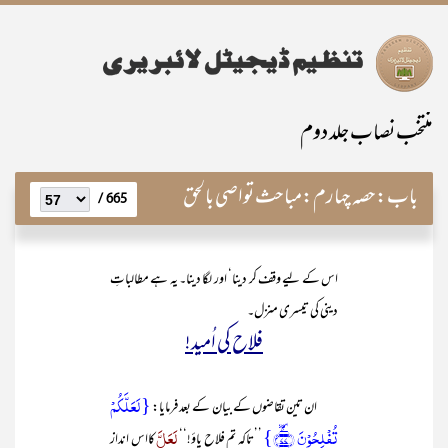
منتخب نصاب جلد دوم
باب:
حصہ چہارم:مباحث تواصی بالحق
665 /
اس کے لیے وقف کر دینا‘ اور لگا دینا۔ یہ ہے مطالباتِ
دینی کی تیسری منزل۔
فلاح کی اُمید!
{ لَعَلَّکُمۡ
ان تین تقاضوں کے بیان کے بعد فرمایا:
تُفۡلِحُوۡنَ ﴿ۚٛ۷۷﴾}
لَعَلَّ
’’تاکہ تم فلاح پاؤ!‘‘
کااس انداز