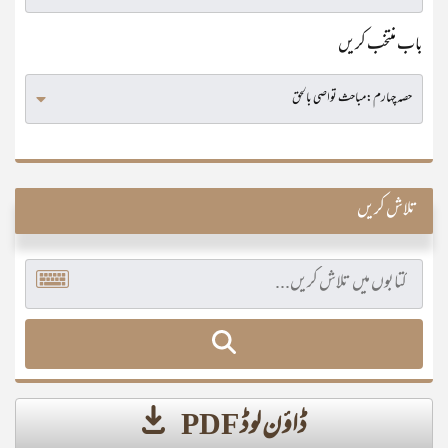
باب منتخب کریں
تلاش کریں
ڈاؤن لوڈ PDF