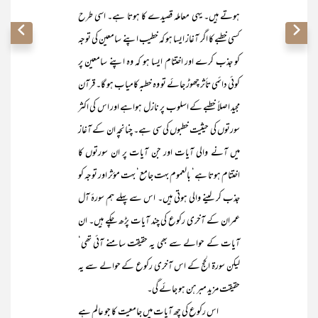
ہوتے ہیں۔ یہی معاملہ قصیدے کا ہوتا ہے۔ اسی طرح
کسی خطبے کا اگر آغاز ایسا ہو کہ خطیب اپنے سامعین کی توجہ
کو جذب کرے اور اختتام ایسا ہو کہ وہ اپنے سامعین پر
کوئی دائمی تأثر چھوڑ جائے تو وہ خطبہ کامیاب ہو گا۔ قرآن
مجید اصلاً خطبے کے اسلوب پر نازل ہواہے اور اس کی اکثر
سورتوں کی حیثیت خطبوں کی سی ہے۔ چنانچہ ان کے آغاز
میں آنے والی آیات اور جن آیات پر ان سورتوں کا
اختتام ہوتا ہے‘ بالعموم بہت جامع‘ بہت مؤثر اور توجہ کو
جذب کر لینے والی ہوتی ہیں۔ اس سے پہلے ہم سورۂ آل
عمران کے آخری رکوع کی چند آیات پڑھ چکے ہیں۔ ان
آیات کے حوالے سے بھی یہ حقیقت سامنے آئی تھی‘
لیکن سورۃ الحج کے اس آخری رکوع کے حوالے سے یہ
حقیقت مزید مبرہن ہو جائے گی۔
اس رکوع کی چھ آیات میں جامعیت کا جو عالم ہے