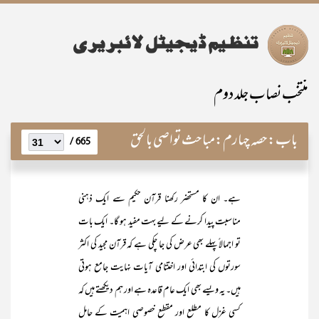
منتخب نصاب جلد دوم
باب:
حصہ چہارم:مباحث تواصی بالحق
665 /
ہے۔ ان کا مستحضر رکھنا قرآن حکیم سے ایک ذہنی
مناسبت پیدا کرنے کے لیے بہت مفید ہو گا۔ ایک بات
تو اجمالاً پہلے بھی عرض کی جا چکی ہے کہ قرآن مجید کی اکثر
سورتوں کی ابتدائی اور اختتامی آیات نہایت جامع ہوتی
ہیں۔ یہ ویسے بھی ایک عام قاعدہ ہے اور ہم دیکھتے ہیں کہ
کسی غزل کا مطلع اور مقطع خصوصی اہمیت کے حامل