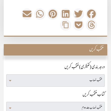
منتخب کریں
درجہ بندی (کٹیگری) منتخب کریں
کتاب منتخب کریں