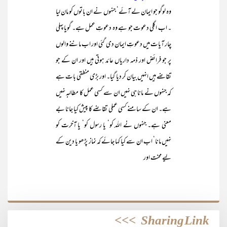
وہ لوگو جو ایمان لے آئے‘ جنہوں نے ان باتوں کو مان لیا
۔ اب اگلی دعوت جو ہے وہ دعوتِ عمل ہے۔ گویا پہلی
چار آیات میں دعوتِ ایمان دی گئی اور اب ماننے والوں
پر جو فرائض اور ذمہ داریاں عائد ہوتی ہیں اور ان کے جو
تقاضے ہیں انہیں بیان کر دیا گیا۔ اور بڑی منطقی بات ہے
کہ جنہوں نے مانا ہی نہیں ان سے کسی عمل کا مطالبہ نہیں
ہے۔ ان کے سامنے کسی عملی تقاضے کا پیش کیا جانا بے
معنی ہے۔ جنہوں نے اللہ کو‘ یا رسول کو‘ یا آخرت کو
نہیں مانا‘ اب ان سے کیا کہا جائے کہ نماز پڑھو یا دین کے
لیے محنت اور
>>>
Sharing Link