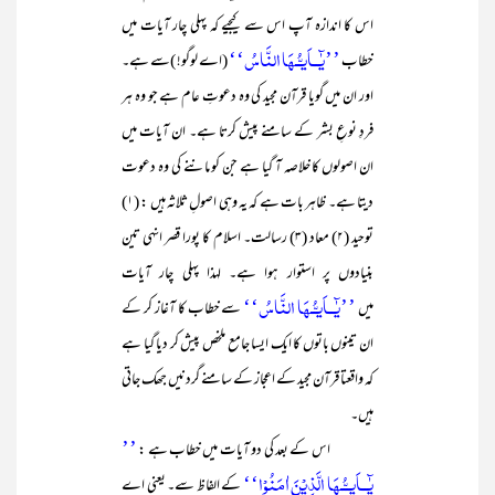
اس کا اندازہ آپ اس سے کیجیے کہ پہلی چار آیات میں
’’یٰٓــاَیـُّـہَا النَّاسُ‘‘
خطاب
(اے لوگو! )سے ہے۔
اور ان میں گویا قرآن مجید کی وہ دعوتِ عام ہے جو وہ ہر
فردِ نوعِ بشر کے سامنے پیش کرتا ہے۔ ان آیات میں
ان اصولوں کا خلاصہ آ گیا ہے جن کو ماننے کی وہ دعوت
دیتا ہے۔ ظاہر بات ہے کہ یہ وہی اصولِ ثلاثہ ہیں : (۱)
توحید (۲) معاد (۳) رسالت۔ اسلام کا پورا قصر انہی تین
بنیادوں پر استوار ہوا ہے۔ لہذا پہلی چار آیات
’’یٰٓــاَیـُّـہَا النَّاسُ‘‘
میں
سے خطاب کا آغاز کر کے
ان تینوں باتوں کا ایک ایسا جامع ملخص پیش کر دیا گیا ہے
کہ واقعتا قرآن مجید کے اعجاز کے سامنے گردنیں جھک جاتی
ہیں۔
’’
اس کے بعد کی دو آیات میں خطاب ہے :
یٰٓــاَیــُّـہَا الَّذِیْنَ اٰمَنُوْا‘‘
کے الفاظ سے۔ یعنی اے