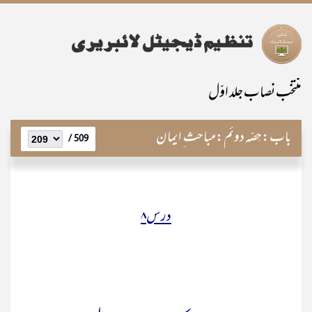
منتخب نصاب جلد اوّل
باب:
حِصّہ دوئم:مباحث ِ ایمان
509 /
درس۸