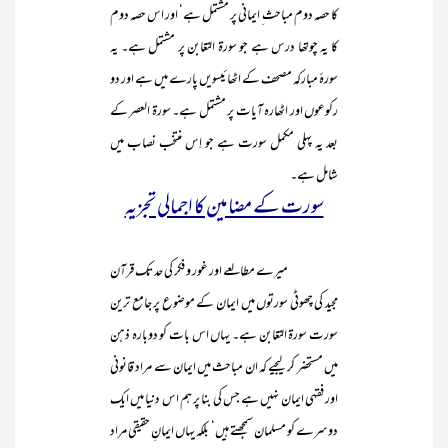
کا حصہ دوم مباحث ِ ایمانی پر مشتمل ہے‘ اور اس حصہ دوم
کا یہ چوتھا درس ہے جو سورۃ التغابن پر مشتمل ہے۔ یہ
سورۂ مبارکہ مصحف کے اٹھائیسویں پارے میں ہے اور دو
رکوعوں اور اٹھارہ آیات پر مشتمل ہے۔ سورۃ العصر کے
بعد یہ پہلی مکمل سورت ہے جو اِس منتخب نصاب میں
شامل ہے۔
سورت کے مضامین کا اجمالی تجزیہ
میرے مطالعے اور غور و فکر کی حد تک قرآن
مجید کی چھوٹی سورتوں میں ایمان کے موضوع پر جامع ترین
سورت سورۃ التغابن ہے۔ یہاں اس بات کو دوبارہ ذہن
میں مستحضر کر لیجیے کہ ان مباحث میں ایمان سے مراد قانونی
اور فقہی ایمان نہیں ہے جس کی بنا پر ہم اس دنیا میں ایک
دوسرے کو مسلمان سمجھتے ہیں‘ بلکہ یہاں ایمانِ حقیقی مراد