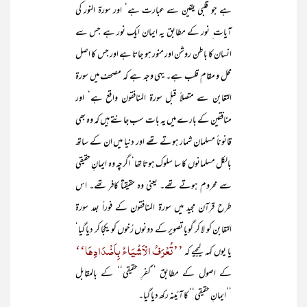
ہے جو قلبی یقین سے عبارت ہے‘ اور سورۃ النور کی
آیات ِ نور کے مطابق یہ ایمان ایک نور ہے جس سے
انسان کا باطن روشن اور منور ہو جاتا ہے اور جس کا اصل
محل و مقام قلب ہے۔ یہی وجہ ہے کہ مصحف میں سورۃ
التغابن سے متصلاً قبل سورۃ المنافقون واقع ہے‘ اور
منافقین کے بارے میں یہ بات سب جانتے ہیں کہ وہ بھی
قانوناً مسلمان شمار ہوتے تھے اور دنیا میں ان کے ساتھ
بالکل مسلمانوں کا سا سلوک ہوتا تھا‘ اگرچہ وہ ایمانِ حقیقی
سے محروم ہوتے تھے۔ یعنی وہ حقیقتاً کافر تھے۔ اس
طرح قرآن مجید میں سورۃ المنافقون کے فوراً بعد سورۃ
التغابن کو لا کر گویا تصویر کے دونوں رُخوں کو یکجا کر دیا گیا‘
’’تُعْرَفُ الْاَشْیَاءُ بِاَضْدَادِہَا‘‘
یا یوں کہہ لیجیے کہ
کے اصول کے مطابق ’’کفرِ حقیقی‘‘ کے بالمقابل
’’ایمانِ حقیقی‘‘ کا آئینہ رکھ دیا گیا۔