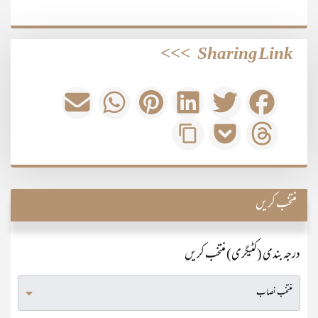
>>>
Sharing Link
منتخب کریں
درجہ بندی (کٹیگری) منتخب کریں