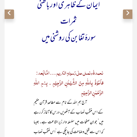
ایمان کے ظاہری اور باطنی
ثمرات
سورۂ تغابن کی روشنی میں
نحمدہٗ ونصلی علٰی رَسولہِ الکریم … امَّا بَعد:
فاَعُوْذُ بِاللّٰہِ مِنَ الشَّیْطٰنِ الرَّجِیْمِ ۔ بِسْمِ اللّٰہِ
الرَّحْمٰنِ الرَّحِیْمِ
آج ہم اللہ کے نام سے مطالعۂ قرآن حکیم
کے اس منتخب نصاب کے آٹھویں درس کا آغاز کر رہے
ہیں‘ جو اِن صفحات میں سلسلہ وار زیر اشاعت ہے۔ جیسا
کہ اس سے قبل وضاحت کی جا چکی ہے ‘اس منتخب نصاب