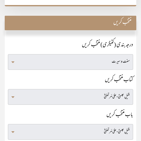
منتخب کریں
درجہ بندی (کٹیگری) منتخب کریں
کتاب منتخب کریں
باب منتخب کریں