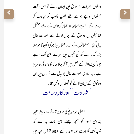
دونوں حضرات ۶ نبویؐ میں ایمان لائے تو اس وقت
مسلمان دبے ہوئے تھے‘چھپ چھپ کر عبادت کر
رہے تھے۔ اپنے ایمان کا اظہار کرنا ان کے لیے مشکل
تھا‘لیکن ان دونوںؓ کے ایمان لانے سے صورت حال
بدل گئی۔ مسلمانوں کے اندر اعتماد پیدا ہو گیا‘ان کا حوصلہ
بڑھ گیا۔ اب مکہ کی گلیوں میں نعرے بھی لگ رہے
ہیں‘بیت اللہ کے صحن میں آ کر برملا نماز بھی ادا کی جا رہی
ہے۔ یہ ساری صورت حال جو بدلی ہے تو اس میں ان
دونوںؓ کے ایمان لانے کو فیصلہ کن دخل تھا۔
’’شہادت‘‘اور کارِ رسالت
اصل موضوع کی طرف آنے سے پہلے تین
بنیادی امور کو سمجھ لیجئے۔ پہلی بات یہ ہے کہ
شہید‘شاہد‘شہادت اور شہداء کے الفاظ قرآن مجید میں