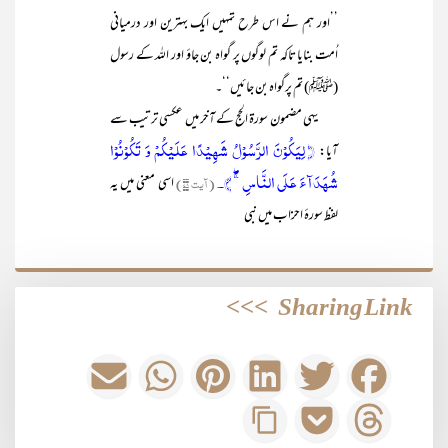
’’اور ہم نے اس طرح تمہیں ایک بہترین اور درمیانی
اُمت بنایا تاکہ تم لوگوں پر گواہ بن جاؤ اور اللہ کے رسول
(ﷺ) تم پرگواہ بن جائیں‘‘۔
یہی مضمون سورۃ الحج کے آخر میں عکسی ترتیب سے
﴿ لِیَکُوۡنَ الرَّسُوۡلُ شَہِیۡدًا عَلَیۡکُمۡ وَ تَکُوۡنُوۡا
آیا:
شُہَدَآءَ عَلَی النَّاسِ ۚۖ ﴾۔
(آیت ۷۸)
اسی معنی میں یہ
لفظ سورۂ احزاب میں نبی
>>>
Sharing Link