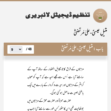
مثیلِ عیسیٰؑ-علیّ مُرتضیٰؓ
باب:
مثیلِ عیسیٰؑ-علیّ مُرتضیٰؓ
48 /
مزاجوں کے فرق کاجو تقابل اختصار کے ساتھ آپ کے
سامنے آیا ہے‘اس سے مجھے امید ہے کہ آپ کو صحابہ
کرامؓ کے مزاجوں اور سیرت و کردار کے بارے میں ایک
باطنی بصیرت حاصل ہو گئی ہو گی۔
حضرت حمزہؓ اور حضرت عمرؓ کے مزاجوں میں
جو فعالیت تھی اس کا مظہر کس طور سے سامنے آیا! جب یہ