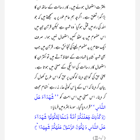
بکثرت استعمال ہوئے ہیں۔ کارِ رسالت کے ساتھ ان کا
بڑا گہرا تعلق ہے۔ اگرچہ ہم عام طور پر یہ سمجھتے ہیں کہ جو
اللہ کی راہ میں قتل ہو گیا‘ وہ شہید ہے‘لیکن قرآن مجید میں
اس مفہوم میں یہ لفظ کہیں استعمال نہیں ہوا۔ صرف
ایک مقام پر یہ مفہوم لینے کی گنجائش ہے۔ قرآن میں جب
بھی شہید‘شاہد یا شہادت کے الفاظ آتے ہیں تو اکثر ان کا
استعمال کارِ رسالت کی ادائیگی کے معنی میں ہوتا ہے۔
یعنی حق کی گواہی دینا‘لوگوں پر حق کو اس طرح کھول کر
بیان کر دینا کہ اس کے پاس کوئی عذر نہ رہے‘اتمامِ حجت
’’ شُہَدَآءَ عَلَی
کر دینا۔ اس معنی میں اس امت کو
النَّاسِ ‘‘
قرار دیا گیا۔ سورۂ بقرہ میں فرمایا:
﴿وَ کَذٰلِکَ جَعَلۡنٰکُمۡ اُمَّۃً وَّسَطًا لِّتَکُوۡنُوۡا شُہَدَآءَ
عَلَی النَّاسِ وَ یَکُوۡنَ الرَّسُوۡلُ عَلَیۡکُمۡ شَہِیۡدًا ؕ﴾
(آیت ۱۴۳)