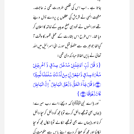
جاتا ہے ۔ اب اس کی قطعی ضرورت تھی نہ حاجت۔
مشیت الٰہی نے قریش کی عقلوں پر پردے ڈال دیئے
تھے اور انہوں نے خود ہی صلح حدیبیہ کے خاتمہ کا اعلان کر
دیا تھا۔ اس طرح اس بشارت کے عملی ظہور کا وقت آ
گیا تھا جو ہجرت سے متصلًا قبل سورئہ بنی اسرائیل میں اللہ
تعالیٰ نے بایں الفاظ مبارکہ دی تھی:
{وَ قُلۡ رَّبِّ اَدۡخِلۡنِیۡ مُدۡخَلَ صِدۡقٍ وَّ اَخۡرِجۡنِیۡ
مُخۡرَجَ صِدۡقٍ وَّ اجۡعَلۡ لِّیۡ مِنۡ لَّدُنۡکَ سُلۡطٰنًا نَّصِیۡرًا
﴿۸۰﴾وَ قُلۡ جَآءَ الۡحَقُّ وَ زَہَقَ الۡبَاطِلُ ؕ اِنَّ الۡبَاطِلَ
کَانَ زَہُوۡقًا ﴿۸۱﴾}
’’اور (اے نبیﷺ) کہہ دیجئے:اے رب میرے!
(جہاں بھی تو مجھے داخل کرے تو) مجھ کو داخل کر سچا داخل
کرنا اور (جہاں سے بھی تو مجھے نکالے تو) نکال مجھ کو سچا
نکالنا اور مجھ کو عطا کر دے اپنے پاس سے حکومت کی