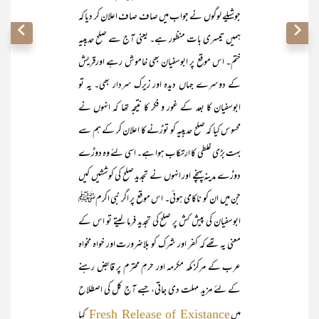
جوشیلے لوگوں نے جواب میں صاف صاف اعلان کر دیا کہ
ہمیں تیسری بات منظور ہے۔ یعنی آج سے صلح حدیبیہ
ختم۔ اس موقع پر ابوسفیان بھی خاموش رہے اورقریش
کے دوسرے جہاں دیدہ اور زیرک سردار بھی۔ یہ تو
ابوسفیان کا بعد کے غور و فکر کا نتیجہ تھا کہ انہوں نے
محسوس کیا کہ صلح حدیبیہ کو توڑنے کا اعلان کر کے ہم سے
بہت بڑی غلطی کا ارتکاب ہوا ہے۔ اسی لئے وہ دوڑے
دوڑے مدینہ پہنچے اور انہوں نے تجدید صلح کی کوششیں کیں
جن میں ان کو ناکامی ہوئی۔ اس موقع پر اگر نبی اکرمﷺ
ابوسفیان کی پیش کش پر صلح کی تجدید فرما لیتے تو اس کے
معنی یہ تھے کہ کفر اور شرک کو بلاضرورت اور خواہ مخواہ
عرب کے مرکز مکہ مکرمہ اور حرمِ محترم پر قابض رہنے
کے لئے مزید مہلت دی جاتی، جسے آج کل کی اصطلاح
میں
کہا
Fresh Release of Existance