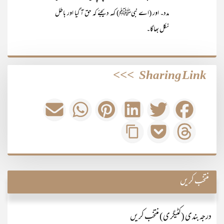
مدد۔ اور (اے نبیﷺ) کہہ دیجئے کہ حق آ گیا اور باطل
نکل بھاگا۔
>>>
Sharing Link
منتخب کریں
درجہ بندی (کٹیگری) منتخب کریں