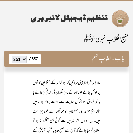
منہجِ انقلابِ نبویﷺ
باب:
خطابِ نہم
357 /
عادلانہ شرائط پیش فرمائیں کہ بنو خزاعہ کے مقتولین کا خون
بہا ادا کیا جائے اور ان کے مالی نقصان کی تلافی کی جائے یا
یہ کہ قریش بنو بکر کی حمایت سے دست بردار ہو جائیں
تاکہ بنی خزاعہ اور مسلمان بنوبکر قبیلہ سے خود ہی نمٹ
لیں۔ ان دونوں شرائط میں سے کوئی بھی منظور نہ ہو تو
اعلان کر دیا جائے کہ آج سے صلح حدیبیہ ختم۔ قریش کے