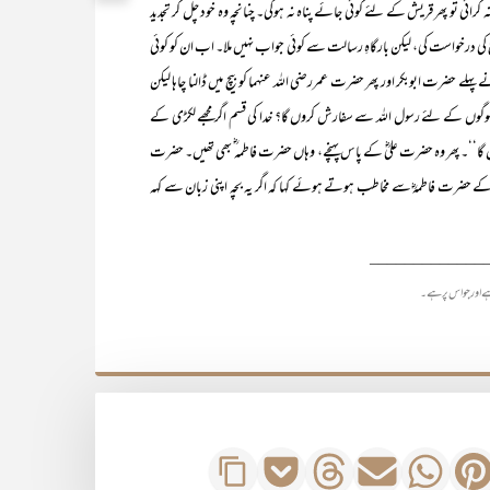
کرائی تو پھر قریش کے لئے کوئی جائے پناہ نہ ہوگی۔ چنانچہ وہ خود چل کر تجدید
ح کی درخواست کی، لیکن بارگاہِ رسالت سے کوئی جواب نہیں ملا۔ اب ان کو کوئی
لے حضرت ابوبکر اور پھر حضرت عمررضی اللہ عنہما کو بیچ میں ڈالنا چاہا لیکن
 لوگوں کے لئے رسول اللہ سے سفارش کروں گا؟ خدا کی قسم اگر مجھے لکڑی کے
گا‘‘۔ پھر وہ حضرت علیؓ کے پاس پہنچے، وہاں حضرت فاطمہ ؓ بھی تھیں۔ حضرت
ے حضرت فاطمہؓ سے مخاطب ہوتے ہوئے کہا کہ اگر یہ بچہ اپنی زبان سے کہہ
_____________