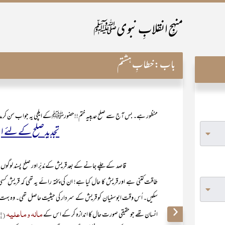
منہجِ انقلابِ نبویﷺ
باب:
خطابِ ہشتم
منظور ہے۔ بس آج سے صلح حدیبیہ ختم!!حضورﷺکے ایلچی یہ جواب سن کر مد
تجدید صلح کے لئے ا
قاصد کے چلے جانے کے بعد قریش کے مُدبّر اور صلح پسند لوگوں
)
طاقت کتنی ہے اور قریش کا حال کیا ہے! ان کی پختہ رائے یہ تھی کہ قریش ک
سکیں۔ اُس وقت ابوسفیان کو قریش کے سردار کی حیثیت حاصل تھی۔ وہ بہت حقیق
مالہ و ماعلیہ
انسان تھے جو حقیقی صورت حال کا اندازہ کر کے اس کے
(۱)