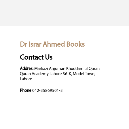
Dr Israr Ahmed Books
Contact Us
Addres:
Markazi Anjuman Khuddam ul Quran
Quran Academy Lahore 36-K, Model Town,
Lahore
Phone
042-35869501-3