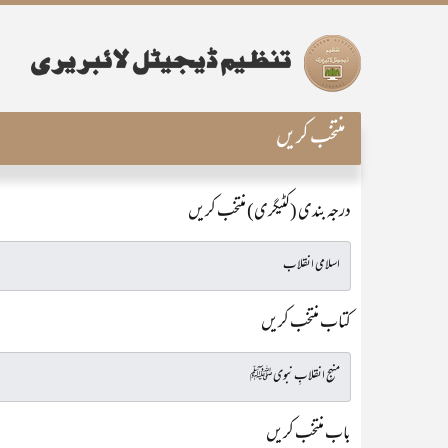
منتخب کریں
درجہ بندی (کٹیگری) منتخب کریں
کتاب منتخب کریں
باب منتخب کریں