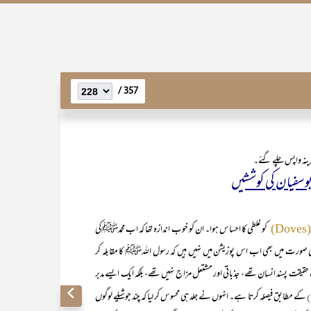
357 /
ینہ واپس چلے گئے۔
بوسفیان کی کوششیں
کو غلطی کا احساس ہوا۔ ان کو خوب اندازہ تھا کہ اب محمدﷺکی
(Doves
سی صورت میں بھی اب اس پوزیشن میں نہیں ہیں کہ رسول اللہﷺ کا مقابلہ کر
ت پسند انسان تھے، جذباتی اور مشتعل مزاج نہیں تھے، بلکہ ایک ایسے مدبر
کے مطابق فیصلہ کرتا ہے۔ انہوں نے جلد ہی محسوس کر لیا کہ چند جوشیلے لوگوں