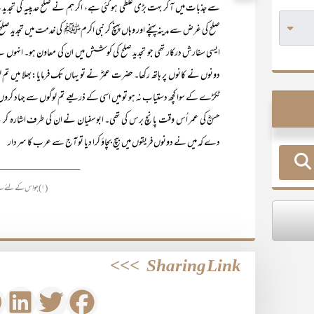
سے جذبات میں آ کر بہت بڑی غلطی ہو گئی ہے، اگر ہم نے صلح حدیبیہ کی تجدید نہ 
صلح کی غرض سے مدینہ پہنچے اور وہاں پہنچ کر نبی اکرمﷺ کی خدمت میں تجدید صل
ایسی سفارش درکار تھی جو تجدید صلح کی کوشش میں ان کی معاون ہو۔ انہوں نے پہ
دونوں نے کانوں پر ہاتھ رکھا۔ حضرت عمرؓ نے تو یہاں تک فرمایا:بھلا میں تم
ٹکڑے کے سوا کچھ دستیاب نہ ہو تو میں اسی کے ذریعے تم لوگوں سے جہاد کروں 
حسنؓ کی عمر اُس وقت پانچ برس کی تھی۔ ابوسفیان نے ان کی طرف اشارہ کر ک
دے کہ میں نے دونوں فریقوں میں بیچ بچاؤ کرا دیا تو آج سے عرب کا سردار
_______________
(۱) جو اس کے لئے ہے اور جو اس پر ہے۔
>>>
Sharing Link