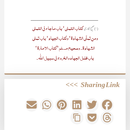
_____________________________
کتاب التمنی‘ باب ما جاء فی التمنی
(۱) صحیح البخاری‘
ومن تمنّی الشھادۃ‘ وکتاب الجھاد‘ باب تمنی
الشھادۃ۔ وصحیح مسلم‘ کتاب الامارۃ‘
باب فضل الجھاد والخروج فی سبیل اللّٰہ۔
>>>
Sharing Link