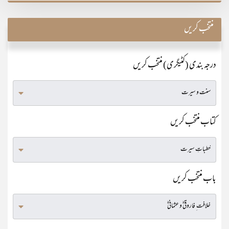
منتخب کریں
درجہ بندی (کٹیگری) منتخب کریں
کتاب منتخب کریں
باب منتخب کریں