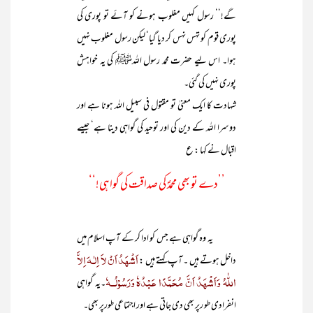
گے!‘‘ رسول کہیں مغلوب ہونے کو آئے تو پوری کی
پوری قوم کو تہس نہس کر دیا گیا‘ لیکن رسول مغلوب نہیں
ہوا۔ اس لیے حضرت محمد رسول اللہﷺ کی یہ خواہش
پوری نہیں کی گئی۔
شہادت کا ایک معنیٰ تو مقتول فی سبیل اللہ ہونا ہے اور
دوسرا اللہ کے دین کی اور توحید کی گواہی دینا ہے‘ جیسے
اقبال نے کہا : ع
’’دے تو بھی محمدؐ کی صداقت کی گواہی!‘‘
یہ وہ گواہی ہے جس کو ادا کر کے آپ اسلام میں
اَشْھَدُ اَنْ لاَ اِلٰـہَ اِلاَّ
داخل ہوتے ہیں ۔ آپ کہتے ہیں :
اللّٰہُ وَاَشْھَدُ اَنَّ مُحَمَّدًا عَبْدُہٗ وَرَسُوْلُــہٗ
۔یہ گواہی
انفرادی طو رپر بھی دی جاتی ہے اور اجتماعی طورپر بھی۔