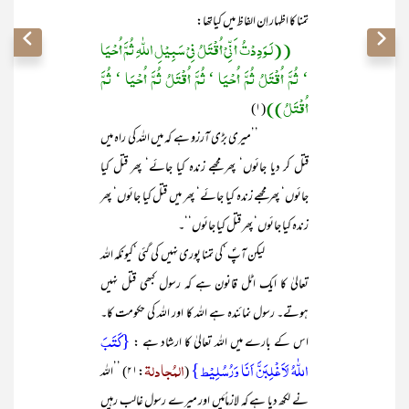
تمنا کا اظہار اِن الفاظ میں کیاتھا:
((لَـوَدِدْتُ أَ نِّیْ أُقْتَلُ فِیْ سَبِیْلِ اللّٰہِ ثُمَّ أُحْیَا
‘ ثُمَّ أُقْتَلُ ثُمَّ أُحْیَا ‘ ثُمَّ أُقْتَلُ ثُمَّ أُحْیَا ‘ ثُمَّ
أُقْتَلُ))
(۱)
’’میری بڑی آرزو ہے کہ میں اللہ کی راہ میں
قتل کر دیا جائوں‘ پھر مجھے زندہ کیا جائے‘ پھر قتل کیا
جائوں‘ پھر مجھے زندہ کیا جائے‘ پھر میں قتل کیا جائوں‘ پھر
زندہ کیا جائوں‘ پھر قتل کیا جائوں‘‘۔
لیکن آپؐ ‘کی تمنا پوری نہیں کی گئی ‘کیونکہ اللہ
تعالیٰ کا ایک اٹل قانون ہے کہ رسول کبھی قتل نہیں
ہوتے۔ رسول نمائندہ ہے اللہ کا اور اللہ کی حکومت کا۔
{کَتَبَ
اس کے بارے میں اللہ تعالیٰ کا ارشاد ہے :
اللّٰہُ لَاَغْلِبَنَّ اَنَا وَرُسُلِیْط}
المُجادلۃ
(
:۲۱) ’’اللہ
نے لکھ دیا ہے کہ لازماًمَیں اور میرے رسول غالب رہیں