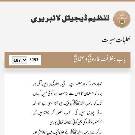
خطباتِ سیرت
باب:
خلافت ِ فاروقیؓ و عثمانیؓ
193 /
شہادت کے دو مطلب ہیں ۔ ایک اللہ کی راہ میں قتل ہو
جانا کہ مسلمان کا اس سے بڑامقصد اور کوئی نہیں‘ یہاں
تک کہ رسول اللہﷺ کی ایک ہی تمنا ایسی ہے جو اللہ
نے پوری نہیں کی۔ آپ تصور کر سکتے ہیں کہ
آنحضورﷺ کی بھی کوئی تمنا اللہ تعالیٰ پوری
نہ کرے! رسول اللہﷺ نے اپنی ایک شدید خواہش اور