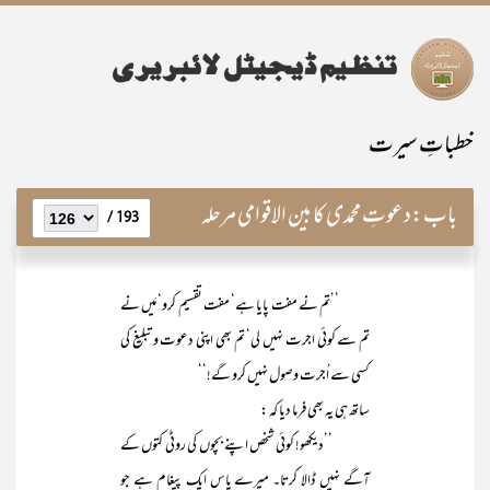
خطباتِ سیرت
باب:
دعوتِ محمدی کا بین الاقوامی مرحلہ
193 /
’’تم نے مفت پایا ہے‘ مفت تقسیم کرو‘ مَیں نے
تم سے کوئی اجرت نہیں لی‘ تم بھی اپنی دعوت و تبلیغ کی
کسی سے اُجرت وصول نہیں کرو گے!‘‘
ساتھ ہی یہ بھی فرما دیا کہ :
’’دیکھو! کوئی شخص اپنے بچوں کی روٹی کتوں کے
آگے نہیں ڈالا کرتا۔ میرے پاس ایک پیغام ہے جو