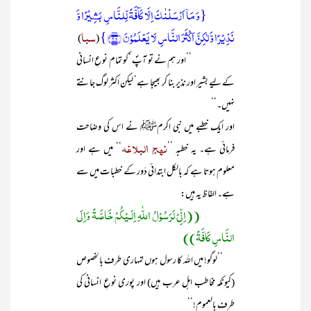
{وَ مَاۤ اَرۡسَلۡنٰکَ اِلَّا کَآفَّۃً لِّلنَّاسِ بَشِیۡرًا وَّ
نَذِیۡرًا وَّ لٰکِنَّ اَکۡثَرَ النَّاسِ لَا یَعۡلَمُوۡنَ ﴿۲۸﴾}
سبا
)
(
’’اور ہم نے تو آپؐ ‘کو تمام نوعِ انسانی
کے لیے بشیر اور نذیر بنا کر بھیجا ہے‘ لیکن اکثر لوگ جانتے
نہیں۔‘‘
اور ایک خطبے میں نبی اکرمﷺ نے اس کی وضاحت
نہج البلاغہ
فرمائی ہے۔ یہ خطبہ ’’
‘‘ میں ہے اور
معلوم ہوتا ہے کہ بالکل ابتدائی دَور کے خطبات میں سے
ہے۔ الفاظ یہ ہیں:
((اِنِّیْ لَرَسُوْلُ اللّٰہِ اِلَـیْکُمْ خَاصَّۃً وَاِلَی
النَّاسِ کَافَّۃً))
’’لوگو! میں اللہ کا رسول ہوں تمہاری طرف بالخصوص
(کیونکہ مخاطب اہل عرب ہیں) اور پوری نوعِ انسانی کی
طرف بالعموم!‘‘