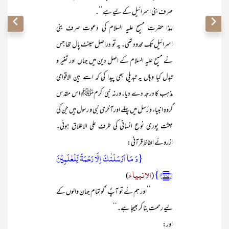
صرف بنی اسرائیل کے لیے ہے‘‘۔
لہٰذا حضرت مسیح علیہ السلام کی دعوت صرف بنی
اسرائیل تک محدود تھی۔ یہ تو دراصل سینٹ پال تھا جس
نے مسیح علیہ السلام کے اصل دین میں جہاں اور تغیر و
تبدل کیا وہاں یہ تبدیلی بھی پیدا کی کہ اسے بین الاقوامی
مذہب کا درجہ دے دیا۔ورنہ نبی اکرمﷺ اس مقدس
گروہِ انبیاء و رُسل میں پہلے اور آخری نبی و رسول ہیں جن کی
بعثت پوری نوعِ انسانی کی طرف علی الاطلاق ہوئی۔
ازروئے الفاظِ قرآنی:
{وَ مَاۤ اَرۡسَلۡنٰکَ اِلَّا رَحۡمَۃً لِّلۡعٰلَمِیۡنَ
﴿۱۰۷﴾}
الانبیاء
)
(
’’اور ہم نے تو آپؐ ‘کو تمام جہان والوں کے
لیے رحمت بنا کر بھیجا ہے۔‘‘
اور: