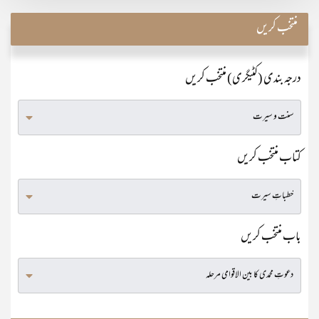
منتخب کریں
درجہ بندی (کٹیگری) منتخب کریں
کتاب منتخب کریں
باب منتخب کریں