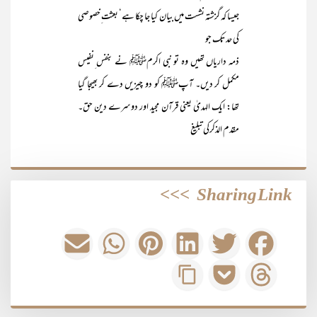
جیسا کہ گزشتہ نشست میں بیان کیا جا چکا ہے‘ بعثت ِخصوصی
کی حد تک جو
ذمہ داریاں تھیں وہ تو نبی اکرمﷺ نے بنفس ِنفیس
مکمل کر دیں۔ آپﷺ کو دو چیزیں دے کر بھیجا گیا
تھا: ایک الہدیٰ یعنی قرآن مجید اور دوسرے دین حق۔
مقدم الذکرکی تبلیغ
>>>
Sharing Link