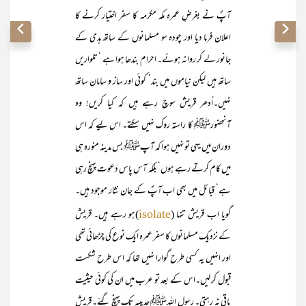
آپؐ نے بغرضِ عمرہ مکہ مکرمہ کا سفر اختیار کرنے کا
اعلان فرما دیا اور چودہ سو مسلمانوں کے ساتھ ہدی کے
جانور لے کر روانہ ہوئے۔ احرام بندھا ہوا ہے ‘ تلواریں
ساتھ ہیں لیکن نیاموں میں بند‘ کوئی اور ساز و سامان ساتھ
نہیں۔اُدھر قریش سوچ رہے ہیں کہ کیا کریں! وہ
آنحضورﷺ کا راستہ روک نہیں سکتے۔ اس لیے کہ اس
دوران میں یہی تو نہیں ہوا کہ آپﷺ بس مدینہ منورہ ہی
میں کام کرتے رہے ہوں‘ بلکہ آس پاس دعوت پہنچ رہی
ہے‘ قبائل میں بھی اب آپؐ کے جان نثار موجود ہیں۔
گویا اب قریش تنہا (
)ہو رہے ہیں۔ قریش
isolate
کے نزدیک مسلمانوں کا سفر عمرہ ایک نوع کی چڑھائی تھی
اور انہیں یہ کسی طرح گوارا نہیں تھا کہ اس طرح شکست
قبول کر لیں۔اس کے بعد تو عرب میں ان کی کوئی حیثیت
باقی نہ رہتی۔ رسول اللہﷺ حدیبیہ تک پہنچ گئے۔ قریش