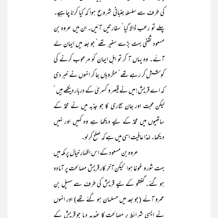
کی طرف سے سلسلۂ جنبانی شروع ہوا کہ کیا کرنا چاہیے۔
پہلے تو رعب ڈالا گیا‘ سفارتیں آئیں۔ ان میں عروہ بن
مسعود ثقفی بہت بڑے سفیر تھے‘ جو بعد میں ایمان لے
آئے۔ وہ یہاں آ کر تو اہل ایمان کو مرعوب کرنے کی
کوشش کر رہے تھے‘ مگر وہاں جا کر انہوں نے خبر دی
کہ اے قریش! میں نے قیصر و کسریٰ کے دربار دیکھے ہیں ‘
لیکن محبت اور جان نثاری کا جو جذبہ میں نے محمدؐ کے
ساتھیوں میں محمدؐ کے لیے دیکھا ہے وہ کہیں اور نہیں
دیکھا۔ لہٰذا عافیت اسی میں ہے کہ صلح کر لو۔
عروہ بن مسعود کے اس اظہارِ خیال پر مکہ میں
بہت شور و غوغا ہوا ‘لیکن آخر کار قریش مصالحت پر آمادہ
ہو گئے۔ گفتگو کے لیے قریش کی طرف سے سہیل بن
عمرو آئے (جو بعد میں مسلمان ہو گئے تھے) اور انہوں
نے ایسی شرائط پر مصالحت کا عندیہ دیا جو قریش کے