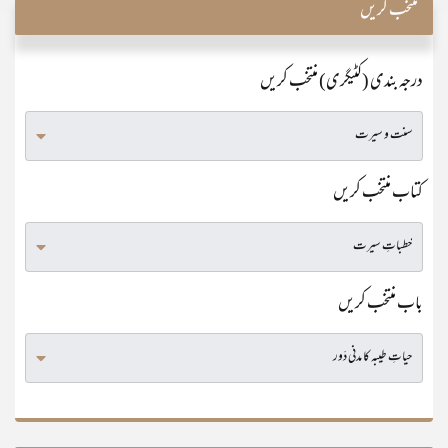
منتخب کریں
درجہ بندی (کٹیگری) منتخب کریں
کتاب منتخب کریں
باب منتخب کریں