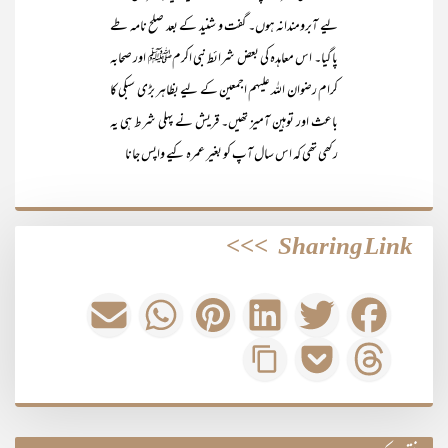
لیے آبرومندانہ ہوں۔ گفت و شنید کے بعد صلح نامہ طے
پا گیا۔ اس معاہدہ کی بعض شرائط نبی اکرمﷺ اور صحابہ
کرام رضوان اللہ علیہم اجمعین کے لیے بظاہر بڑی سبکی کا
باعث اور توہین آمیز تھیں۔ قریش نے پہلی شرط ہی یہ
رکھی تھی کہ اس سال آپ کو بغیر عمرہ کیے واپس جانا
>>>
Sharing Link