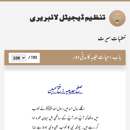
خطباتِ سیرت
باب:
حیاتِ طیبہ کا مدنی دَور
193 /
صلح حدیبیہ : فتح مبین
اگلے سال ۶ھ میں رسول اللہﷺ نے خواب
میں دیکھا کہ آپؐ اور آپؐ کے ساتھی اہل ایمان عمرہ ادا
کر رہے ہیں۔ چونکہ نبی کا خواب بھی وحی ہوتا ہے لہٰذا