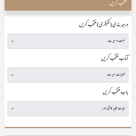
منتخب کریں
درجہ بندی (کٹیگری) منتخب کریں
کتاب منتخب کریں
باب منتخب کریں