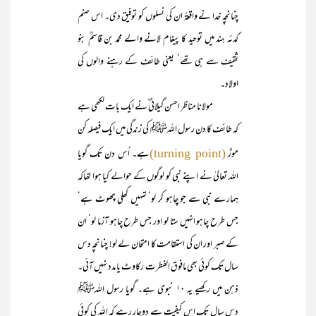
چنانچہ خدا نے واقعۃً ان کی نسلوں کو توفیق دی۔ اس صنم
کدئہ ہند میں توحید کا پیغام لانے والے محمد بن قاسمؒ بنو
ثقیف سے ہی تھے‘ یعنی طائف کے رہنے والوں کی
اولاد۔
مولانا مناظر احسن گیلانی ؒنے ایک بات لکھی ہے
کہ طائف کا دن رسول اللہﷺ کی زندگی میں ایک فیصلہ کن
موڑ
ہے۔ اُس دن تک گویا
(turning point)
اللہ تعالیٰ نے اپنے نبی کو لوگوں کے حوالے کیا ہوا تھاکہ
ہمارے نبی سے جو چاہو کر لو‘ تمہیں کھلی چھوٹ ہے‘
جس طرح چاہو انہیں ستا لو اور جس طرح چاہو آزما لو‘ ان
کے صبر اور ان کی استقامت کا امتحان لے لو! چنانچہ دس
سال تک کوئی بھی مافوق الفطرت رکاوٹ یا مدد نہیں آئی۔
ذہن میں رکھیے یہ ۱۰ نبوی ہے۔ گویا رسول اللہﷺ
دس سال تک اس کیفیت سے دوچار رہے کہ اللہ کی کوئی