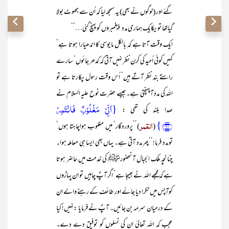
گئے اور (لوگوں نے بھی) یہ سمجھ لیا کہ اُن سے جھوٹ بولا
گیاتھا تو یکایک ہماری مدد پیغمبروں کو پہنچ گئی…‘‘
ایک وقت آتا ہے کہ بالکل مایوسی کا اندھیارا ہوتا ہے‘
کہیں کوئی اُمید کی کرن نظر نہیں آتی کہ کدھر جائوں‘ سارے
راستے بند نظر آتے ہیں‘ اُس وقت رسول پکارتا ہے تو
اللہ کی مدد آپہنچتی ہے۔ جیسے حضرت نوح علیہ السلام نے
{اَنِّیۡ مَغۡلُوۡبٌ فَانۡتَصِرۡ
صدا بلند کی تھی :
﴿۱۰﴾}
القمر
(
)’’پروردگار‘ میں مغلوب ہواچاہتا ہوں‘
تو مدد فرما!‘‘پھر مدد آتی ہے۔ یہاں بھی ایسا ہی معاملہ ہوا۔
چنانچہ ملک الجبال آنحضورﷺ کی خدمت میں حاضر ہوتا
ہے کہ مجھے اللہ نے بھیجا ہے‘ اگر آپؐ چاہیں تو ان پہاڑوں
کوآپس میں ٹکرا دیا جائے اور طائف کے رہنے والے ان
کے درمیان سرمہ بن جائیں۔ آپؐ نے فرمایا :نہیں! کیا
عجب کہ اللہ تعالیٰ ان کی نسلوں کو توفیق دے دے۔