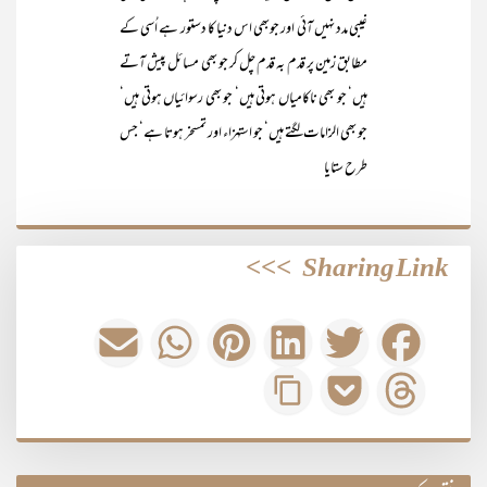
غیبی مدد نہیں آئی اور جوبھی اس دنیا کا دستور ہے اُسی کے
مطابق زمین پر قدم بہ قدم چل کر جو بھی مسائل پیش آتے
ہیں‘ جو بھی ناکامیاں ہوتی ہیں‘ جو بھی رسوائیاں ہوتی ہیں‘
جو بھی الزامات لگتے ہیں‘ جو استہزاء اور تمسخر ہوتا ہے‘ جس
طرح ستایا
>>>
Sharing Link