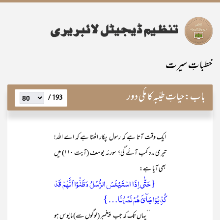
خطباتِ سیرت
باب:
حیاتِ طیّبہ کا مکی دور
193 /
ایک وقت آتا ہے کہ رسول پکار اٹھتا ہے کہ اے اللہ!
تیری مدد کب آئے گی؟ سورئہ یوسف (آیت ۱۱۰) میں
بھی آیا ہے:
{حَتّٰی اِذَا اسْتَیْئَسَ الرُّسُلُ وَظَنُّوْا اَنَّھُمْ قَدْ
کُذِبُوْا جَآئَ ھُمْ نَصْرُنَا…}
’’یہاں تک کہ جب پیغمبر (لوگوں سے) مایوس ہو