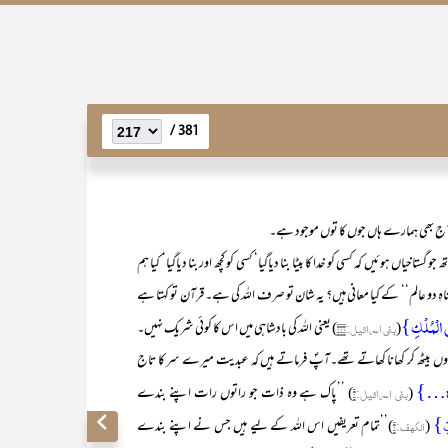
381 /
 آج بھی ہمارے ہاں جوں کا توں موجود ہے۔
 ہوئیں کہ کسی کو خدا کا بیٹا بنا دیاگیا‘ کسی کو کچھ اور بنا دیاگیا‘ کیا ہم
ہِ دو عالم‘‘ کے کیا معانی ہیں؟ یہ شان تو صرف اللہ کی ہے۔ قرآن تو کہتا ہے
فِی الْمُلْکِ}
(
بنی اسرائیل
:۱۱۱
) یعنی اللہ کی بادشاہی میں اس کا کوئی شریک نہیں۔
وں بیٹھ کر کھانا کھاتے تھے۔آپؐ فرماتے ہیں کہ عبدیت میرے سر کا تاج
ْدِہٖ…}
(
بنی اسرائیل
:۱
) ’’پاک ہے وہ ذات جو راتوں رات اپنے بندے
ٰبَ}
(
الکہف
:۱
)’’تمام تعریفیں اس اللہ کے لیے ہیں جس نے اپنے بندے