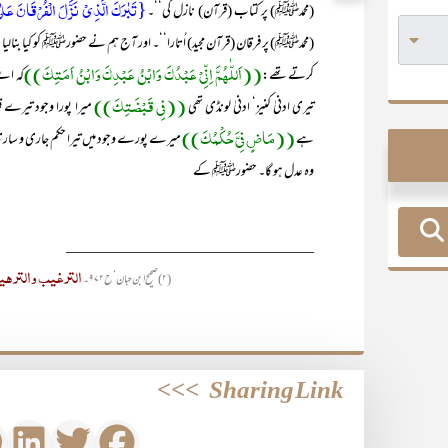
{تَبٰرَکَ الَّذِیْ نَزَّلَ الْفُرْقَانَ عَ
(محمدﷺ) پر کتاب (قرآن) نازل کی‘‘۔
(محمدﷺ) پر فرقان (قرآن مجید) اُتارا‘‘۔ اور آج ہم نے حضورﷺ کو کیا بنالیا ہے
((اَللّٰھُمَّ اِنِّیْ عَبْدُکَ وَابْنُ عَبْدِکَ وَابْنُ اَمَتِکَ))
کرتے تھے:
کہ اے 
((فِی قَبْضَتِکَ))
تیری ادنیٰ کنیز‘ ادنیٰ لونڈی تھی
میرا پورا وجود تیرے 
((مَاضٍ فِیَّ حُکْمُکَ))
ہے
میرے پورے وجود میں تیرا حکم جاری و سا
وہ عدل ہو گا۔ حضورﷺ کے
_______________________________
الترغیب والترھ
(۲) صحیح ابن حبان‘ ح۹۷۲۔
>>>
Sharing Link