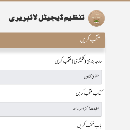
منتخب کریں
درجہ بندی (کٹیگری) منتخب کریں
کتاب منتخب کریں
باب منتخب کریں