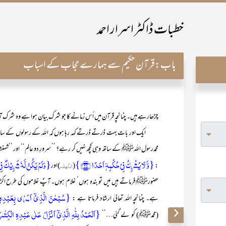
خطبات ڈاکٹر اسرار احمد
باب:
قرآن حکیم سے ہمارے حجاب کے اسباب
چڑھارہے ہیں۔ چنانچہ قرآن میں اُس زمانے کا جو شرک بیان ہوا ہے وہ شرک
ایک اور بات بہت ڈرتے ڈرتے کہہ رہا ہوں کہ اللہ کے رسولوں کے ساتھ جو گستاخیاں
محمدرسول اللہﷺ کے ساتھ وہی کچھ نہیں کر رہے؟ ’’سرورِ دو عالم‘‘ اور ’’شہنشا
{وَّ لَا یُشۡرِکُ فِیۡ حُکۡمِہٖۤ اَحَدًا ﴿۲۶﴾}
{وَلَمْ یَکُنْ لَّہٗ شَرِیْکٌ 
:
(
الکہف
)اور
حضورﷺ فرماتے ہیں مَیں تو بندہ ہوں‘ غلام ہوں۔ آپؐ غلاموں کی طرح اکڑ
{سُبْحٰنَ الَّذِیْٓ اَسْرٰی بِعَب
ہے۔ چنانچہ اللہ تعالیٰ ارشاد فرماتا ہے :
{اَلْحَمْدُ لِلّٰہِ الَّذِیْٓ اَنْزَلَ عَلٰی عَبْدِہِ الْکِت
(محمدﷺ) کو لے گئی…‘‘