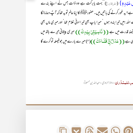
لٰی عَبْدِہٖ}
(
الفرقان
:۱
)’’بہت بابرکت ہے وہ ذات جس نے اپنے بندے
؟ یہ غور کرنے کی باتیں ہیں۔ حضورﷺ کا اپنا عالم تو یہ تھا کہ آپؐ دعا مانگا
اللہ !میں تیرا بندہ ہوں ‘ میرا باپ بھی تیرا ادنیٰ غلام تھا‘ اور میری ماں بھی
((نَاصِیَتِیْ بِیَدِکَ))
قبضۂ قدرت میں ہے
میری پیشانی تیرے ہاتھ میں
((عَدْلٌ فِیَّ قَضَاءُکَ))
ری ہے
(۲) میرے بارے میں جو فیصلہ تو کرے گا
یب للمنذری
:۳/۵۷ راوی : عبد اللہ بن مسعودؓ -