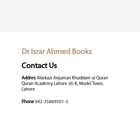
Dr Israr Ahmed Books
Contact Us
Addres:
Markazi Anjuman Khuddam ul Quran
Quran Academy Lahore 36-K, Model Town,
Lahore
Phone
042-35869501-3