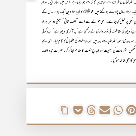
للہ تعالیٰ کی طرف سے جو تدبیر ِ کائنات ہو رہی ہے‘ اس میں ہمارا ایک ہزار
‘کوایک ہزار سال پورے ہو گئے ہیں‘ محمدﷺ کا لایا ہوا دین ایک ہزار سال کے
ین ِالٰہی پر عمل کیا جائے۔ اسی حوالے سے اسے ’’الف ثانی‘‘ یعنی دوسرا ہزار
 چونکہ اپنے دین کی حفاظت کی ذِمّہ داری لے رکھی ہے‘ یہ آخری دین ہے‘ اب کوئی
د سرہندی رحمہ اللہ علیہ سے ہند میں سرمایۂ ملّت کی نگہبانی کا کام لیا۔ اسی لیے
انہ تشخص‘ شریعت کی اہمیت اور اتباعِ سُنّت کا مقام اجاگر کرنا حضرت مجدد الف
ی کا بھی خاتمہ ہو گیا۔