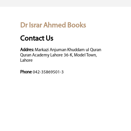
Dr Israr Ahmed Books
Contact Us
Addres:
Markazi Anjuman Khuddam ul Quran
Quran Academy Lahore 36-K, Model Town,
Lahore
Phone
042-35869501-3