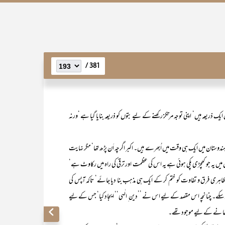
381 /
یک ذریعہ ہیں‘ اپنی توجہ مرتکز رکھنے کے لیے بتوں کو ذریعہ بنایا گیا ہے ‘ورنہ
 ہندوستان میں ایک ہی وقت میں اُبھرے ہیں۔ اکبر اگرچہ اَن پڑھ تھا‘ مگر نہایت
ان میں یہ جو کھچڑی پکی ہوئی ہے یہ اس کی عظمت اور ترقی کی راہ میں رکاوٹ ہے‘
 ظاہری فرق و تفاوت کو ختم کر کے ایک ہی مذہب بنا دیا جائے‘ تاکہ آپس کی
 سکے۔ چنانچہ اس مقصد کے لیے اس نے ’’دین ِ الٰہی‘‘ ایجاد کیا‘ جس کے لیے
 پڑھا نے کے لیے موجود تھے۔