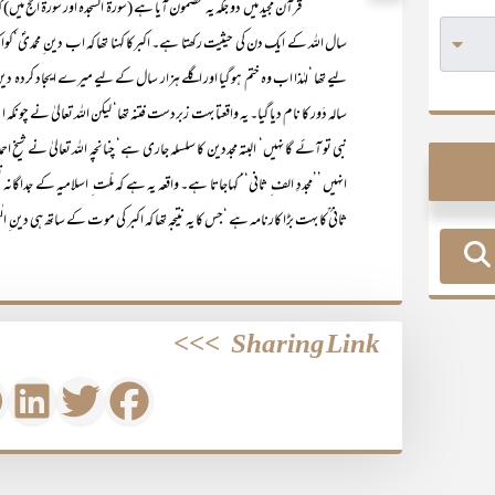
قرآن مجید میں دو جگہ یہ مضمون آیا ہے (سورۃ السجدہ اور سورۃ الحج میں) کہ ا
سال اللہ کے ایک دن کی حیثیت رکھتا ہے۔ اکبرکا کہنا تھا کہ اب دین ِ محمدیؐ
لیے تھا ‘لہٰذا اب وہ ختم ہو گیا اور اگلے ہزار سال کے لیے میرے ایجاد کردہ د
سالہ دَور کا نام دیا گیا۔ یہ واقعتا بہت زبردست فتنہ تھا‘ لیکن اللہ تعالیٰ نے
نبی تو آئے گا نہیں‘ البتہ مجددین کا سلسلہ جاری ہے‘ چنانچہ اللہ تعالیٰ نے شیخ احم
انہیں ’’مجددِ الف ِ ثانی‘‘ کہاجاتا ہے۔ واقعہ یہ ہے کہ ملّت ِ اسلامیہ کے جداگ
ثانی ؒکا بہت بڑا کارنامہ ہے ‘جس کا یہ نتیجہ تھا کہ اکبر کی موت کے ساتھ ہی دین ِ الٰہ
>>>
Sharing Link