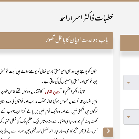
خطبات ڈاکٹر اسرار احمد
باب:
وحدتِ اَدیان کا باطل تصوّر
بتوں کو پوجتے ہیں وہ بھی اسی ہستی ٔ باری تعالیٰ کو پوجنے والے ہیں‘بت تو محض ا
پوجا تو کسی اور ہستی یا ہستیوں کی کی جاتی ہے۔
دین ِ الٰہی
ثانیاً : اکبر اعظم کا ’’
‘‘ کا فتنہ۔ یہ دونوں فتنے خاص طور پر
ذہین انسان تھا‘ اسے یہ محسوس ہو گیا تھا کہ مختلف مذاہب اور قومیتوں کی ہندوست
لوگوں میں یکجہتی نہیں ہے اور وہ ایک قوم نہیں بن پاتے‘ لہٰذا ان مذاہب کے
کھٹ پٹ کم ہو اور سیاسی اعتبار سے ہندوستان ایک عظیم ملک کی شکل اختیار کر
اُس نے قرآن حکیم کا بھی سہارا لیا۔ ابوالفضل اور فیضی جیسے علماء اسے یہ پٹی