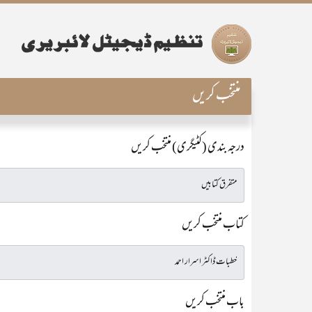
منتخب کریں
درجہ بندی (کٹیگری) منتخب کریں
کتاب منتخب کریں
باب منتخب کریں