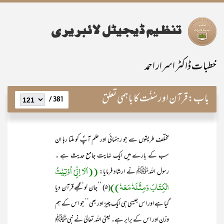
خطبات ڈاکٹر اسرار احمد
باب:
قرآن اور سُنّت کا باہمی تعلق
381 /
مختلف طریقوں سے جو رہنمائی اور علم آپؐ کو ملتا رہا ان
سب کے بارے میں ایک نہایت جامع حدیث ہے ۔
((اَلَا اِنِّیْ اُوْتِیْتُ
رسول اللہﷺ نے ارشاد فرمایا:
الْکِتَابَ وَمِثْلَہٗ مَعَہٗ))
(۵) ’’جان لو‘ مجھے قرآن دیا
گیا ہے اور اس جیسی ہی ایک چیز اور بھی‘‘ جو اس کے ہم
وزن اور اس کے برابر ہے۔ یعنی اللہ تعالیٰ نے نبیﷺ