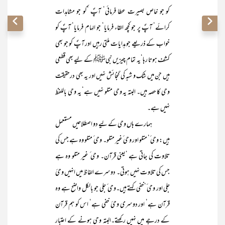
کو جو خاص بصیرت عطا فرمائی‘ آپؐ ‘کو جو مشاہدات
کرائے‘ آپؐ پر جو کچھ القاء فرمایا‘ جو الہام فرمایا‘ آپؐ کو
خواب کے ذریعے جو ہدایات ملتی رہیں اور آپؐ کو جو بھی
کشف ہوتا رہا‘یہ تمام چیزیں نبیﷺ کے لیے بھی قطعی
ہیں جن میں شک و شبہ کی گنجائش نہیں اور یہ بھی درحقیقت
وحی کا حصہ ہیں۔ البتہ یہ وحی متلو نہیں ہے‘ یہ وحی باللفظ
نہیں ہے۔
ہمارے ہاں وحی کے لیے دو اصطلاحیں مستعمل
ہیں: وحی ٔ‘ متلو اور وحی ٔغیر متلو۔ وحی ٔ متلو وہ ہے جس کی
تلاوت کی جاتی ہے ‘یعنی قرآن۔ وحی ٔ غیر متلو وہ ہے
جس کی تلاوت نہیں ہوتی۔ دوسرے الفاظ میں انہیں وحیٔ
جلی اور وحی ٔ‘خفی کہتے ہیں۔وحی ٔ جلی جو بالکل واضح ہے وہ
قرآن ہے‘ اور دوسری وحیٔ خفی ہے‘ اس کو ہم قرآن
کے درجے میں نہیں رکھتے۔البتہ وحی ہونے کے اعتبار