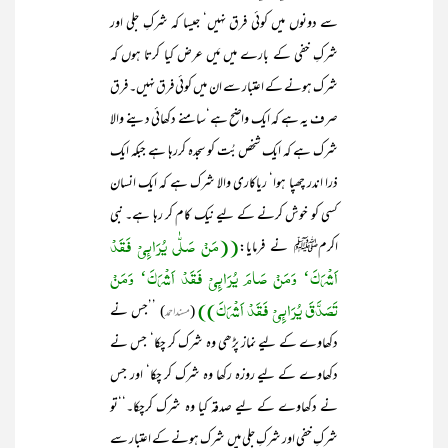
سے دونوں میں کوئی فرق نہیں‘ جیسا کہ شرکِ جلی اور
شرکِ خفی کے بارے میں مَیں عرض کیا کرتا ہوں کہ
شرک ہونے کے اعتبار سے ان میں کوئی فرق نہیں۔ فرق
صرف یہ ہے کہ ایک واضح ہے‘سامنے دکھائی دینے والا
شرک ہے کہ ایک شخص بُت کو سجدہ کررہا ہے جبکہ ایک
ذرا اندر چھپا ہوا‘ ریاکاری والا شرک ہے کہ ایک انسان
کسی کو خوش کرنے کے لیے نیک کام کر رہا ہے۔ نبی
((مَنْ صَلّٰی یُرَائِیْ فَقَدْ
اکرمﷺ نے فرمایا:
اَشْرَکَ‘ وَمَنْ صَامَ یُرَائِیْ فَقَدْ اَشْرَکَ‘ وَمَنْ
تَصَدَّقَ یُرَائِیْ فَقَدْ اَشْرَکَ))
(
) ’’جس نے
مسنداحمد
دکھاوے کے لیے نماز پڑھی وہ شرک کر چکا‘ جس نے
دکھاوے کے لیے روزہ رکھا وہ شرک کر چکا‘ اور جس
نے دکھاوے کے لیے صدقہ کیا وہ شرک کرچکا۔‘‘تو
شرکِ خفی اور شرکِ جلی میں شرک ہونے کے اعتبار سے