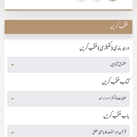
منتخب کریں
درجہ بندی (کٹیگری) منتخب کریں
کتاب منتخب کریں
باب منتخب کریں