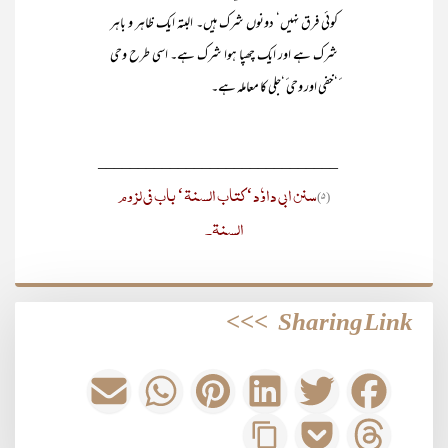
کوئی فرق نہیں‘ دونوں شرک ہیں۔ البتہ ایک ظاہر و باہر
شرک ہے اور ایک چھپا ہوا شرک ہے۔ اسی طرح وحی
ٔ‘خفی اور وحی ٔ‘جلی کا معاملہ ہے۔
______________________________
سنن ابی داوٗد‘ کتاب السنۃ‘ باب فی لزوم
(۵)
السنۃ۔
>>>
Sharing Link