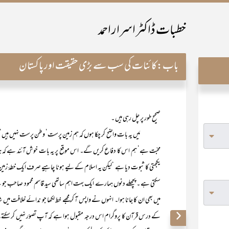
خطبات ڈاکٹر اسرار احمد
باب:
کائنات کی سب سے بڑی حقیقت اور پاکستان
صحیح طور پر چل رہی ہیں ۔
مَیں یہ بات واضح کر چکا ہوں کہ ہم زمین پرست‘ وطن پرست نہیں ہیں‘ بن
محبّت ہے‘ ہم اس کا دفاع کریں گے۔ اس موقع پر یہ بات خوش آئند ہے کہ ہماری
یکجہتی کا ثبوت دیا ہے ‘لیکن یہ اسلام کے لیے ہونا چاہیے صرف ایک خطۂ زمین
سکتی ہے ۔ پچھلے دنوں ہمارے ایک بہت اہم ساتھی سید قاسم محمود صاحب جو ب
میں بھی ان کا جانا ہوا۔ انہوں نے واپس آ کر مجھے خط لکھا جو ندائے خلافت میں
کے درس قرآن کا پروگرام اس درجہ مقبول ہوا ہے کہ آپ تصوّر نہیں کر سکت