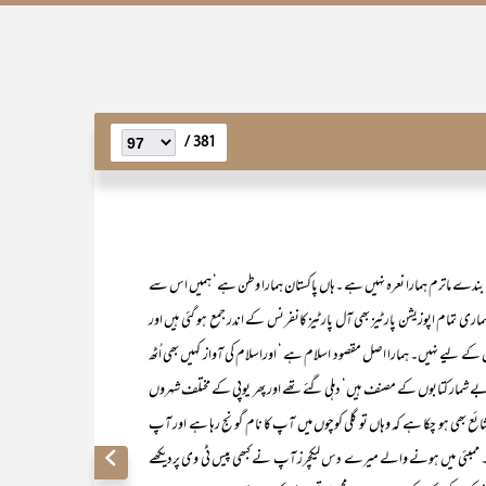
381 /
دے ماترم ہمارا نعرہ نہیں ہے ۔ہاں پاکستان ہمارا وطن ہے‘ ہمیں اس سے
 تمام اپوزیشن پارٹیز بھی آل پارٹیز کانفرنس کے اندر جمع ہو گئی ہیں اور
 کے لیے نہیں۔ ہمارا اصل مقصود اسلام ہے ‘ اوراسلام کی آواز کہیں بھی اُٹھ
ے شمار کتابوں کے مصنف ہیں‘ دہلی گئے تھے اور پھر یوپی کے مختلف شہروں
 شائع بھی ہو چکا ہے کہ وہاں تو گلی کوچوں میں آپ کا نام گونج رہا ہے اور آپ
ے۔ ممبئی میں ہونے والے میرے دس لیکچرز آپ نے کبھی پیس ٹی وی پردیکھے