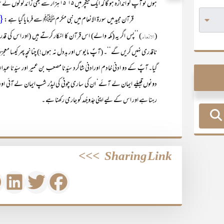
ہوں تو آپ کو اندازہ ہو گا کہ ایک لیکچر میں ۱۵‘۱۵ ہزار سے بھی زائد لوگوں نے شرکت کی۔ کیا پاکستان میں اتنے مجمع کا تصوّر بھی کیا جا سکتا ہے؟
{فَ
قرآن مجید میں سورۃ الانعام میں نبی مکرمﷺ سے فرمایا گیا ہے :
(
الانعام
) ’’پس اگر یہ (مکہ والے) اس قرآن کا انکار کرتے ہیں (اور اس کی ق
ناقدری نہیں کریں گے‘‘۔ (آپؐ مایوس اور بددل نہ ہوں!) چنانچہ پھر کیسا معجزہ ہ
گیا۔ آپؐ کے دو ادنیٰ خادم اورادنیٰ شاگرد سیّدنا مصعب بن عمیر اور سیّدنا عبدال
دونوں قبیلے ایمان لے آئے‘ ان کی ساری چوٹی کی لیڈر شپ ایمان لے آئی اور وہ ی
رہنا ہے اور اس کے لیے اپنی جدّوجُہد کو جاری رکھنا ہے ۔
>>>
Sharing Link