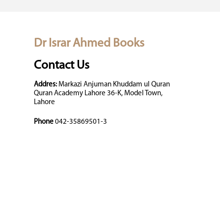
Dr Israr Ahmed Books
Contact Us
Addres:
Markazi Anjuman Khuddam ul Quran
Quran Academy Lahore 36-K, Model Town,
Lahore
Phone
042-35869501-3