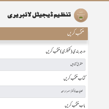
منتخب کریں
درجہ بندی (کٹیگری) منتخب کریں
کتاب منتخب کریں
باب منتخب کریں