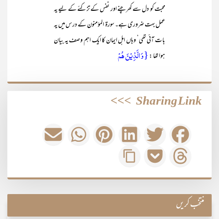
محبت کو دل سے کھرچنے اور نفس کے تزکئے کے لیے یہ
عمل بہت ضروری ہے۔ سورۃ المؤمنون کے درس میں یہ
بات آئی تھی‘ وہاں اہل ایمان کا ایک اہم وصف یہ بیان
{وَ الَّذِیۡنَ ہُمۡ
ہوا تھا :
>>>
Sharing Link
منتخب کریں