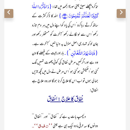
{وَ اذۡکُرُوا اللّٰہَ
تذکرہ پچھلے سبق یعنی سورۃ الجمعہ میں تھا:
کَثِیۡرًا لَّعَلَّکُمۡ تُفۡلِحُوۡنَ ﴿۱۰﴾}
اللہ کا ذکر کثرت کے
ساتھ کرتے رہا کرو‘ اس کی یاد کو اپنے دل میں ہر دم تازہ
رکھو‘ اس سے لو لگائے رکھو‘ آخرت کو مستحضر رکھو اور
جان لو کہ تمہاری اصل منزل یہ دنیا نہیں‘ آخرت ہے۔
{ذٰلِکَ یَوۡمُ التَّغَابُنِ ؕ}۔
ہار اورجیت کے فیصلے کا دن
وہ ہے اور اگرکہیں مرضِ نفاق کی کوئی چھوت تمہیں لگ
گئی ہو‘ انفیکشن ہو گئی ہو‘ اس مرض نے دل میں کچھ جڑیں
جما لی ہوں تو اب اس کا علاج کرنا ہو گا اور وہ علاج ہے
انفاق!
نفاق کا علاج : انفاق
دلچسپ بات یہ ہے کہ ’’نفاق‘‘ اور ’’انفاق‘‘
’’ن ف ق‘‘۔
دونوں کا سہ حرفی مادہ ایک ہی ہے یعنی