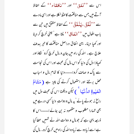
’’نفق‘‘
’’نافقاء‘‘
اس سے
اور
کے الفاظ
آتے ہیں جس سے منافقت کا لفظ نکلا ہے اور اسی مادے
’’نَفَقَ ، یَنْفَقُ‘‘
سے
کے الفاظ مشتق ہیں جن سے
’’انفاق‘‘
باب افعال میں
بنتا ہے‘ یعنی خرچ کر دینا
اور کھپا دینا۔ یہی انفاق دراصل منافقت کا تیر بہدف
علاج ہے۔ اللہ کی راہ میں جان و مال خرچ کرو‘ لگاؤ اور
کھپاؤ! دل کی دنیا کو اس مال کی محبت اور اس کی نجاست
سے پاک و صاف کرو!-----دنیا کا تمام مال و اسباب
(مَتَاعُ
محض برتنے اور استعمال کرنے کی چیز ہے
الۡحَیٰوۃِ الدُّنۡیَا ۚ )
لیکن دیکھنا اس کی محبت دل میں
راسخ نہ ہونے پائے‘ یہ مال و دولت ِ دنیا کسی درجے میں
بھی تمہارا مطلوب و مقصود نہ بن جائے!-----اس کا
ذریعہ یہی ہے کہ جو مال و دولت اللہ نے تمہیں عطا کیا
ہے اسے زیادہ سے زیادہ اللہ کی راہ میں خرچ کرو۔ مال کی