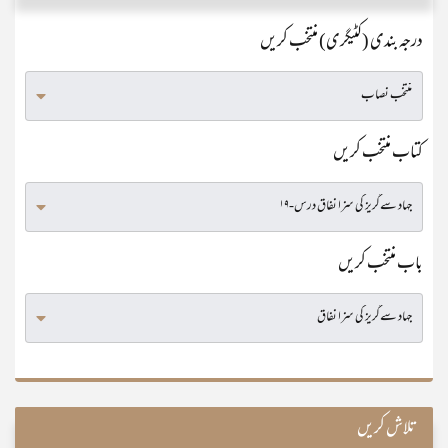
درجہ بندی (کٹیگری) منتخب کریں
کتاب منتخب کریں
باب منتخب کریں
تلاش کریں