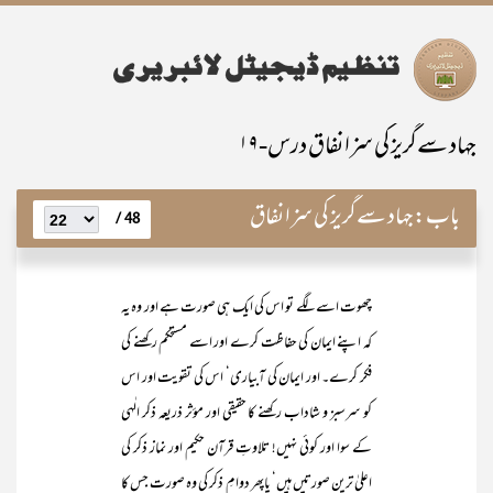
جہاد سےگریز کی سزا نفاق درس-۱۹
باب:
جہاد سےگریز کی سزا نفاق
48 /
چھوت اسے لگے تو اس کی ایک ہی صورت ہے اور وہ یہ
کہ اپنے ایمان کی حفاظت کرے اور اسے مستحکم رکھنے کی
فکر کرے۔ اور ایمان کی آبیاری‘ اس کی تقویت اور اس
کو سرسبز و شاداب رکھنے کا حقیقی اور مؤثر ذریعہ ذکر الٰہی
کے سوا اور کوئی نہیں! تلاوتِ قرآن حکیم اور نماز ذکر کی
اعلیٰ ترین صورتیں ہیں‘ یاپھر دوامِ ذکر کی وہ صورت جس کا