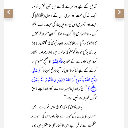
تقابل کے لیے دوسرے پلڑے میں تین محبتیں ڈالو۔
ایک اللہ کی محبت‘ دوسری اس کے رسول (ﷺ) کی
محبت اور تیسری اس کی راہ میں جہاد کی محبت۔ اب دیکھو
کون سا پلڑا بھاری پڑا‘ کون سا جھکا! اگر ان آخر الذکر محبتوں
کا پلڑا ہلکا رہ گیا اور علائق وسامانِ دُنیوی کی محبتوں والا پلڑا
بھاری پڑ گیا تو جاؤ گومگو کی حالت میں مبتلا رہو اور انتظار
فَتَرَبَّصُوۡا
کرو! میں محاورے کے طور پر
کا صحیح مفہوم ادا
{حَتّٰی
کرنے کے لیے کہا کرتا ہوں کہ ’’جاؤ دفع ہو جاؤ‘‘
یَاۡتِیَ اللّٰہُ بِاَمۡرِہٖ ؕ وَ اللّٰہُ لَا یَہۡدِی الۡقَوۡمَ الۡفٰسِقِیۡنَ
﴿٪۲۴﴾}
’’حتیٰ کہ اللہ اپنا فیصلہ سنا دے ‘اور اللہ ایسے فاسق
لوگوں کو ہدایت نہیں دیتا۔‘‘
یہاں فاسق کا لفظ انتہائی قابل توجہ ہے۔ جس
مسلمان کا دل جہاد کی محبت سے خالی اور اس کی اہمیت و
عظمت سے غافل ہے اس کا شمار بھی فاسقوں میں ہوتا