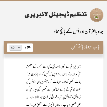
جہاد بالقرآن اور اُس کے پانچ محاذ
باب:
جہاد بالقرآن
94 /
جس میں تم نے خون پسینہ ایک کیا ہے ‘جس کے متعلق
تم کو اندیشے لاحق رہتے ہیں کہ کہیں کساد بازاری نہ آ
جائے‘ کہیں گھاٹا نہ ہو جائے ‘اور آٹھویں ان مکانوں کی
محبت جو تم نے بڑے ارمانوں سے تعمیر کیے ہیں‘ جن کی
زیبائش و آرائش پر تم نے پانی کی طرح پیسہ لگایا ہے۔ یہ
تین محبتیں اسباب و سامانِ دُنیوی سے متعلق ہیں۔ اب