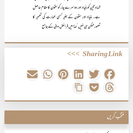
شہادتَین کو بنیاد اور دوسرے چار کو ستون کا مقام حاصل
ہے۔ بنیاد اور ستون کے بغیر کسی عمارت کی تعمیر کا
تصور ممکن ہی نہیں‘ لہذا میں فرائض دینی کے جامع
>>>
Sharing Link
منتخب کریں