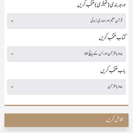
درجہ بندی (کٹیگری) منتخب کریں
کتاب منتخب کریں
باب منتخب کریں
تلاش کریں