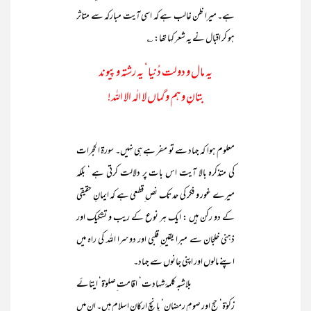
ہے۔ میرا ظن غالب ہے کہ اسی آیت مبارکہ سے متاثر
ہو کر اقبال نے یہ شعر کہا تھا: ؎
یہ مال و دولت دُنیا‘ یہ رشتہ و پیوند
بتانِ وہم و گماں لا الٰہ الا اللہ!
معلوم ہوا کہ جہاد سے تو مفر ہے ہی نہیں۔ سورۃ الحجرات
کی متذکرہ بالا آیت اس بات پر دلالت کرتی ہے ‘ بلکہ
میرے غور و فکر کی حد تک نص ِقطعی ہے کہ ایمانِ حقیقی
کے دو رکن ہیں : ایک ہر نوع کے ریب و تشکیک اور
ذہنی خلجان سے مبرا یقین ِقلبی اور دوسرا اللہ کی راہ میں
اپنے مالوں اور اپنی جانوں سے جہاد۔
بلاشبہ کلمۂ شہادت‘ اقامت ِصلوٰۃ‘ ایتائے
زکوٰۃ‘ حج اور صومِ رمضان‘ پانچ ارکانِ اسلام ہیں۔ ان میں