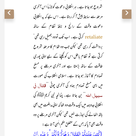
شروع ہو جاتا ہے۔ ہر انقلابی دعوت کو لازماً اس آخری
مرحلہ سے سابقہ پیش آ کر رہتا ہے۔ اس لیے کہ یہ انقلابی
دعوت وقت کے رائج و نافذ نظام کے ساتھ
کرتی ہے۔ اب تک تو وہ جھیل رہی تھی‘
retaliate
برداشت کر رہی تھی‘ لیکن جب وہ اقدام کا مرحلہ شروع
کرتی ہے تو نظامِ باطل اس کو کچلنے کے لیے اپنی پوری
طاقت کے ساتھ بڑھتا ہے اور آخری مرحلے پر مسلح
تصادم کا آغاز ہو جاتا ہے۔ اسلامی انقلاب کی صورت
قتال فی
میں یہی مسلح تصادم جہاد کی آخری چوٹی ’’
سبیل اللہ
‘‘ بن جاتا ہے۔ چنانچہ نبی کریمﷺ کی
انقلابی جدوجہد میں ایک وقت وہ تھا کہ اپنی مدافعت میں بھی
ہاتھ اٹھانے کی اجازت نہیں تھی‘ لیکن آخری مرحلے پر وہ
وقت بھی آیا کہ جس کے متعلق حکم ِالٰہی آتا ہے:
{کُتِبَ عَلَیۡکُمُ الۡقِتَالُ وَ ہُوَ کُرۡہٌ لَّکُمۡ ۚ وَ عَسٰۤی اَنۡ