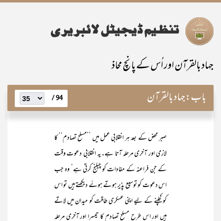
جہاد بالقرآن اور اُس کے پانچ محاذ
باب:
جہاد بالقرآن
94 /
صبر محض کے بعد ہر انقلابی عمل میں ’’مسلح تصادم‘‘ کا
لازمی اور آخری مرحلہ آتا ہے۔یہ انقلابی دعوت وقت
کے جن فراعنہ کے مفادات کو چیلنج کرتی ہے‘ وہ جب
اس دعوت کو توسیع پذیر ہوتے ہوئے دیکھتے ہیں تو اس
کو کچلنے کے لیے اپنی عسکری طاقت کو میدان میں لاتے
ہیں اور اس طرح مسلح تصادم کا تیسرا اور آخری مرحلہ