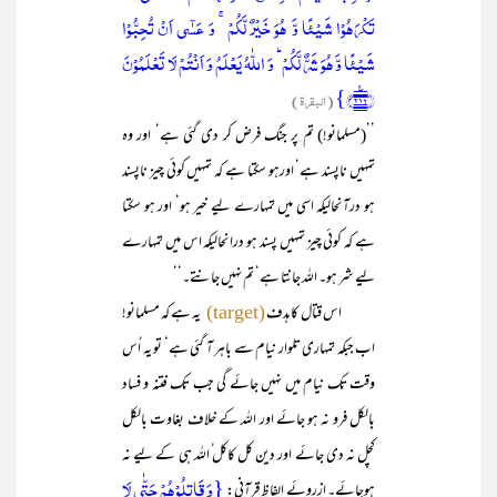
تَکۡرَہُوۡا شَیۡئًا وَّ ہُوَ خَیۡرٌ لَّکُمۡ ۚ وَ عَسٰۤی اَنۡ تُحِبُّوۡا
شَیۡئًا وَّ ہُوَ شَرٌّ لَّکُمۡ ؕ وَ اللّٰہُ یَعۡلَمُ وَ اَنۡتُمۡ لَا تَعۡلَمُوۡنَ
﴿۲۱۶﴾٪}
(البقرۃ)
’’(مسلمانو!) تم پر جنگ فرض کر دی گئی ہے‘ اور وہ
تمہیں ناپسند ہے‘ اورہو سکتا ہے کہ تمہیں کوئی چیز ناپسند
ہو درآنحالیکہ اسی میں تمہارے لیے خیر ہو‘ اور ہو سکتا
ہے کہ کوئی چیز تمہیں پسند ہو درانحالیکہ اس میں تمہارے
لیے شر ہو۔ اللہ جانتا ہے‘ تم نہیں جانتے۔‘‘
اس قتال کا ہدف
یہ ہے کہ مسلمانو!
(target)
اب جبکہ تمہاری تلوار نیام سے باہر آ گئی ہے‘ تو یہ اُس
وقت تک نیام میں نہیں جائے گی جب تک فتنہ و فساد
بالکل فرو نہ ہو جائے اور اللہ کے خلاف بغاوت بالکل
کچل نہ دی جائے اور دین کل کاکل ُاللہ ہی کے لیے نہ
{وَ قَاتِلُوۡہُمۡ حَتّٰی لَا
ہوجائے۔ ازروئے الفاظِ قرآنی: