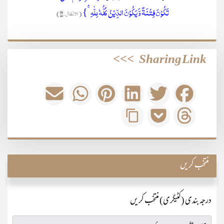
تَکُوۡنَ فِتۡنَۃٌ وَّ یَکُوۡنَ الدِّیۡنُ کُلُّہٗ لِلّٰہِ ۚ}
(الانفال:۳۹)
>>>
Sharing Link
منتخب کریں
درجہ بندی (کٹیگری) منتخب کریں