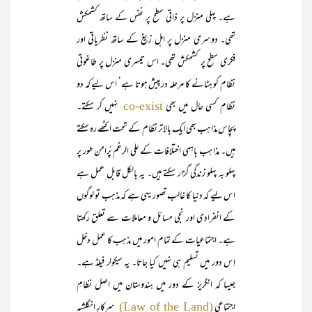
ہے۔ پہلی منزل پر ذاتی سطح پر نفس کے ساتھ کشمکش
تھی۔ دوسری منزل پر اہل زیغ کے ساتھ نظریاتی اور
فکری سطح پر کشمکش تھی۔ اس تیسری منزل پر طاغوتی
نظام کو ہٹانے کا مرحلہ درپیش ہوتا ہے‘ اس لیے کہ دو
نظام کسی حال میں بھی
نہیں کر سکتے۔
co-exist
پچاس مذاہب بھی ایک بالاتر نظام کے تحت اکٹھے رہ سکتے
ہیں۔ مذاہب باہمی اختلافات کے علی الرغم پُرامن طور پر
پہلو بہ پہلو زندگی گزار سکتے ہیں۔ یہ بالکل قابل ِعمل ہے
اس لیے کہ دنیا کا غالب تصور یہی ہے کہ مذہب تو لوگوں
کے انفرادی اور نجی مسائل و معاملات سے تعلق رکھتا
ہے۔ اجتماعیات کے تمام امور میں مذہب کا عمل دخل
اِس دور میں تسلیم ہی نہیں کیا جاتا۔ یہ سیکولر فیلڈ ہے۔
جیسا کہ انگریز کے دور میں ہندوستان میں اصل نظامِ
اجتماعی
سرکارِ انگلشیہ
(Law of the Land)