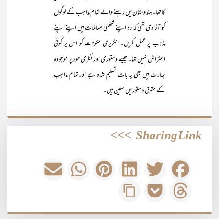
کا تھا۔ ہندوستان میں رہنے والے تمام مذاہب کے لوگوں
کو آزادی تھی کہ وہ اپنے شخصی معاملات میں اپنے اپنے
مذہب پر عمل کریں۔ انگریزی حکومت کو اس پر کوئی
اعتراض نہیں تھا۔ جیسے دستوری اور نظری طور پر موجودہ
بھارت میں بھی یہ بات تسلیم شدہ ہے اور تمام مذاہب
کے حقوق دستور میں معین ہیں۔
>>>
Sharing Link