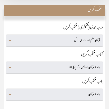
منتخب کریں
درجہ بندی (کٹیگری) منتخب کریں
کتاب منتخب کریں
باب منتخب کریں