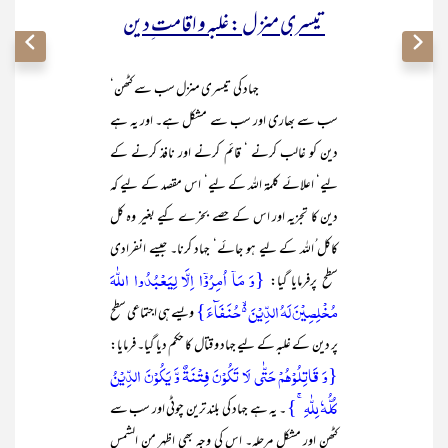
تیسری منزل : غلبہ و اقامت ِدین
جہاد کی تیسری منزل سب سے کٹھن‘
سب سے بھاری اور سب سے مشکل ہے۔ اور یہ ہے
دین کو غالب کرنے ‘ قائم کرنے اور نافذ کرنے کے
لیے‘ اعلائے کلمۃ اللہ کے لیے‘ اس مقصد کے لیے کہ
دین کا تجزیہ اور اس کے حصے بخرے کیے بغیر وہ کل
کاکل ُاللہ کے لیے ہو جائے‘ جہاد کرنا۔ جیسے انفرادی
{وَ مَاۤ اُمِرُوۡۤا اِلَّا لِیَعۡبُدُوا اللّٰہَ
سطح پرفرمایا گیا:
مُخۡلِصِیۡنَ لَہُ الدِّیۡنَ ۬ۙ حُنَفَآءَ}
ویسے ہی اجتماعی سطح
پر دین کے غلبہ کے لیے جہاد و قتال کا حکم دیا گیا۔ فرمایا:
{وَ قَاتِلُوۡہُمۡ حَتّٰی لَا تَکُوۡنَ فِتۡنَۃٌ وَّ یَکُوۡنَ الدِّیۡنُ
کُلُّہٗ لِلّٰہِ ۚ}
۔ یہ ہے جہاد کی بلند ترین چوٹی اور سب سے
کٹھن اور مشکل مرحلہ۔ اس کی وجہ بھی اظہر من الشمس