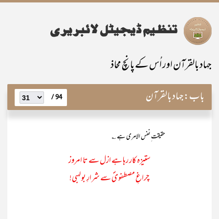
جہاد بالقرآن اور اُس کے پانچ محاذ
باب:
جہاد بالقرآن
94 /
حقیقت ِنفس الامری ہے ؎
ستیزہ کار رہا ہے ازل سے تا امروز
چراغِ مصطفویؐ سے شرارِ بولہبی!