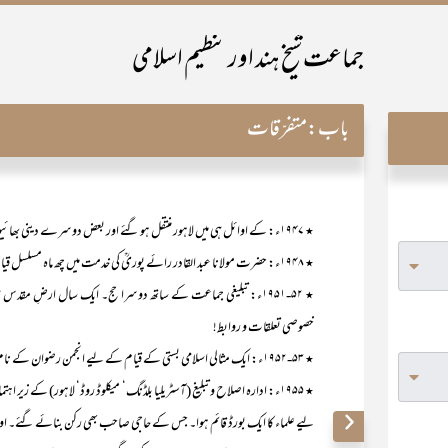
جماعت شیخ ہند اور تنظیم اسلامی
باب:
متفرّقات
٭ ۱۹۴۷ء: کے اوائل ہی میں لاہور منتقل ہو گئے اور بعض دوسرے دینی بھائیوں کے ساتھ مل کر گڑھی شاہو میں ہندوئوں سے کچھ جائیداد خرید کی!
٭ ۱۹۴۸ء: حضرت مولانا عبد القادر رائے پوریؒ کی خدمت میں چھ ماہ مسلسل قیام اور سلوک کی تکمیل!
٭ ۵۲-۱۹۵۱ء: تبلیغی جماعت کے ساتھ دوسرا حج۔ ایک سال ارضِ مقدس ہی
خصوصی تعلقات و روابط!
٭ ۵۳-۱۹۵۲ء: ایک مثالی اسلامی بستی کے قیام کے لیے انجمن رضوان کے نام سے ایک کوآپریٹو سوسائٹی کا قیام۔ اور اس کے لیے دیوانہ وار کام!
٭ ۱۹۵۵ء: ادارہ اصلاح و تبلیغ (آسٹریلیا بلڈنگ‘ میکلوڈ روڈ‘ لاہور) کے زیر 
لیے علماء کا ایک بورڈ قائم ہوا۔ جس کے حاجی صاحب بھی رکن بنائے گئے۔ ا