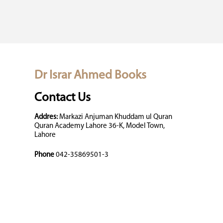
Dr Israr Ahmed Books
Contact Us
Addres:
Markazi Anjuman Khuddam ul Quran
Quran Academy Lahore 36-K, Model Town,
Lahore
Phone
042-35869501-3