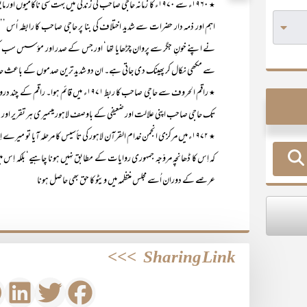
٭ ۱۹۶۰ء سے ۱۹۷۰ء کا زمانہ حاجی صاحب کی زندگی میں بہت سی نا
اہم اور ذمہ دار حضرات سے شدید اختلاف کی بنا پر حاجی صاحب کا رابطہ ا
نے اپنے خونِ جگر سے پروان چڑھایا تھا‘ اور جس کے صدر اور مؤسس سب کچھ 
سے مکھی نکال کر پھینک دی جاتی ہے۔ ان دو شدید ترین صدموں کے باعث
٭ راقم الحروف سے حاجی صاحب کا ربط ۱۹۷۱ء
تک حاجی صاحب اپنی علالت اور ضعیفی کے باوصف لاہور میںمیری ہر تقریر 
٭ ۱۹۷۲ء میں مرکزی انجمن خدام القرآن لاہور کی تأسیس کا مرحلہ آیا تو
کہ اِس کا ڈھانچہ مروّجہ جمہوری روایات کے مطابق نہیں ہونا چاہیے‘ بلکہ
عرصے کے دوران اُسے مجلس منتظمہ میں ویٹو کا حق بھی حاصل ہونا
>>>
Sharing Link