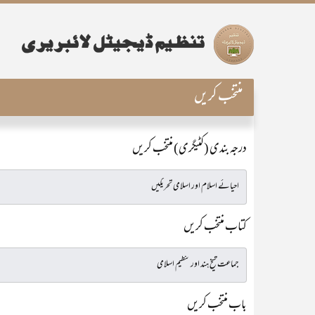
منتخب کریں
درجہ بندی (کٹیگری) منتخب کریں
کتاب منتخب کریں
باب منتخب کریں