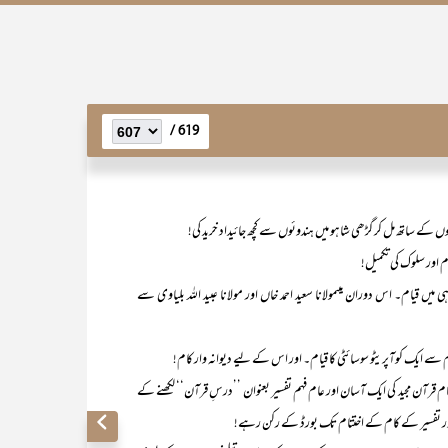
619 /
 میں قیام۔ اس دوران میںمولانا سعید احمد خاں اور مولانا عبید اللہ بلیاوی سے
اہتمام قرآن مجید کی ایک آسان اور عام فہم تفسیر بعنوان ’’درسِ قرآن‘‘ لکھنے کے
ور تفسیر کے کام کے اختتام تک بورڈ کے رکن رہے!