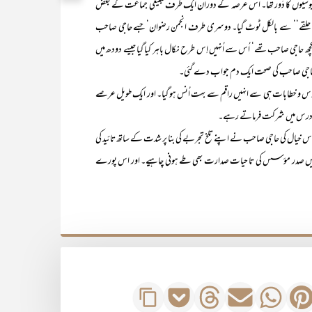
کامیوں اور مایوسیوں کا دَور تھا۔ اس عرصہ کے دوران ایک طرف تبلیغی جماعت کے بعض
ُس ’’حلقے‘‘ سے بالکل ٹوٹ گیا۔ دوسری طرف انجمن رضوان‘ جسے حاجی صاحب
حاجی صاحب تھے‘ اُس سے اُنہیں اِس طرح نکال باہر کیا گیا جیسے دودھ میں
 حاجی صاحب کی صحت ایک دم جواب دے گئی۔
 میں قائم ہوا۔ راقم کے چند دروس و خطابات ہی سے انہیں راقم سے بہت اُنس ہو گیا۔ اور ایک طویل عرصے
اور درس میں شرکت فرماتے رہے۔
 میرے اِس خیال کی حاجی صاحب نے اپنے تلخ تجربے کی بنا پر شدت کے ساتھ تائید کی
 اِس میں صدر مؤسس کی تا حیات صدارت بھی طے ہونی چاہیے۔ اور اس پورے