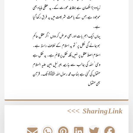
زیادہ بڑا نقصان ہے بمقابلہ عورت کے۔ یہ عقلی بنیاد بھی
موجود ہے جس کے باعث شریعت میں یہ فرق رکھا گیا
ہے۔
یہاں ایک اہم بات اور بھی عرض کر دوں‘ اگر عقل حاکم
ہو جائے گی نقل پر‘ تو یہ اسلام کے خلاف راستہ ہے۔
اسلام اصلاً عقل پر نہیں بلکہ نقل پر قائم ہے۔ یہ نقل ہے
وحی‘ اللہ کی جانب سے بذریعہ جبرئیل امین علیہ السلام
منقول کی گئی ہے جناب محمد رسول اللہ ﷺ تک۔ قرآن
بھی منقول
>>>
Sharing Link