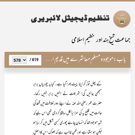
جماعت شیخ ہند اور تنظیم اسلامی
باب:
موجودہ مسلم معاشرے میں قدیم اور جدید کی کشمکش
619 /
کے پھل توڑ کر اپنا پیٹ بھرا گیا ہے۔ کیا یہ چوریاں برابر
سمجھی جائیں گی! شریعت نے انہیں برابر نہیں رکھا۔
حضرت عمر رضی اللہ عنہ نے اپنے دورِ خلافت میں قحط کی
حالت میں قطع ید کی سزا بالکل ساقط کر دی تھی اس لیے کہ
شبہ موجود تھا کہ انسان چاہے چوری کسی شکل میں کر رہا ہو
لیکن ہو سکتا ہے اور ظن غالب ہے کہ بھوک اس کا اصل