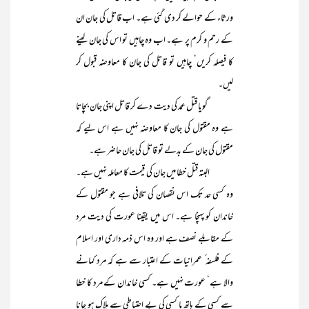
ورثاء کے حوالے کر دی گئی ہے۔ اب قاتل کی جان ان
کے رحم و کرم پر ہے۔ اب وہ چاہیں تو اس کی جان لینے
کا فیصلہ کریں‘ چاہیں تو قاتل کی جان کا معاوضہ قبول کر
لیں۔
گویا قتل عمد کی دیت دے کر قاتل اپنی جان بچاتا
ہے وہ مقتول کی جان کا معاوضہ نہیں ہے اس لیے کہ
مقتول کی جان کے بدلے تو قاتل کی جان حاضر ہے۔
البتہ قتل خطا میں جان کی قیمت کا معاملہ نہیں ہے۔
وہ کسی حد تک اس نقصان کی تلافی ہے جو مقتول کے
خاندان کو پہنچا ہے۔ اس میں یقینا عورت کی دیت مرد
کے مقابلے نصف ہے اور وہ اس ذمہ داری اور اسلام
کے فلسفہ ٔ عمرانیات کے اعتبار سے ہے کہ مرد کمانے
والا ہے‘ عورت نہیں ہے۔ کسی خاندان کے مرد کا خطا
سے کسی کے ہاتھ یا کسی کی بے احتیاطی سے ہلاک ہو جانا