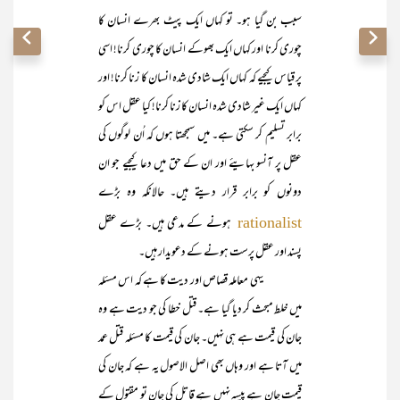
سبب بن گیا ہو۔ تو کہاں ایک پیٹ بھرے انسان کا
چوری کرنا اور کہاں ایک بھوکے انسان کا چوری کرنا! اسی
پر قیاس کیجیے کہ کہاں ایک شادی شدہ انسان کا زنا کرنا! اور
کہاں ایک غیر شادی شدہ انسان کا زنا کرنا! کیا عقل اس کو
برابر تسلیم کر سکتی ہے۔ میں سمجھتا ہوں کہ اُن لوگوں کی
عقل پر آنسو بہایئے اور ان کے حق میں دعا کیجیے جو ان
دونوں کو برابر قرار دیتے ہیں۔ حالانکہ وہ بڑے
ہونے کے مدعی ہیں۔ بڑے عقل
rationalist
پسند اور عقل پرست ہونے کے دعویدار ہیں۔
یہی معاملہ قصاص اور دیت کا ہے کہ اس مسئلہ
میں خلط مبحث کر دیا گیا ہے۔ قتل خطا کی جو دیت ہے وہ
جان کی قیمت ہے ہی نہیں۔ جان کی قیمت کا مسئلہ قتل عمد
میں آتا ہے اور وہاں بھی اصل الاصول یہ ہے کہ جان کی
قیمت جان ہے پیسہ نہیں ہے قاتل کی جان تو مقتول کے