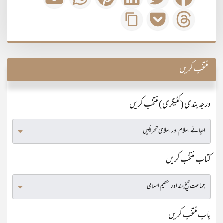
منتخب کریں
درجہ بندی (کٹیگری) منتخب کریں
کتاب منتخب کریں
باب منتخب کریں