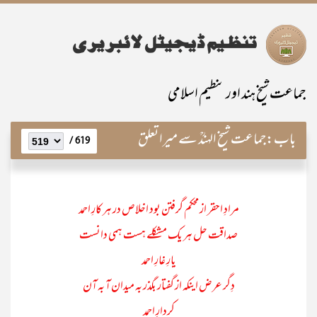
جماعت شیخ ہند اور تنظیم اسلامی
باب:
جماعت شیخ الہندؒ سے میرا تعلق
619 /
مرادِ احقر از محکم گرفتن بود اخلاص در ہر کارِ احمد
صداقت حل ہر یک مشکلے ہست ہمی دانست
یارِ غارِ احمد
دِگر عرض اینکہ از گفتار بگذر بہ میدان آ بہ آن
کردارِ احمد