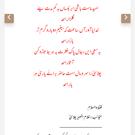
امید ماست باشی ابر نیساں بہ کم مدت پئے
گلزارِ احمد
خدایا آور آں ساعت کہ بینیم دوبارہ گرم تر
بازارِ احمد
بہ سعی ایں رجالِ پاک فطرت بہ ہر جا تازہ کن
آثارِ احمد
چلاسیؔ را سر و مال است حاضر برائے یاریٔ ہر
یارِ احمد
فقط والسلام
منجانب: غلام النصیر چلاسیؔ
----------------------------