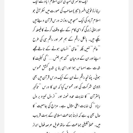
ایک دوسری امید کی کرن اسلام آباد سے ایک
ریٹائرڈ فوجی افسر (میجر) صاحب کی صورت میں نظر آئی جو
اسلام آباد کی ایک مسجد میں روزانہ درس قرآن دیتے ہیں
اور اپنی زندگی کو اسی کام کے لیے وقف کرنے کا فیصلہ کر
چکے ہیں۔ بالکل راقم کے ہم عمر اور راقم ہی کی طرح
’’عالم‘‘ نہیں بلکہ ’’عامی‘‘ انسان ہونے کے ناطے مجھے
اپنے اور ان کے درمیان ’’کند ہم جنس …‘‘ کی کیفیت کا
شدت سے احساس ہوا اور اسی بنا پر شدید کشش محسوس
ہوئی۔ چنانچہ راقم نے ان کے ایک درسِ قرآن میں بھی
جزوی شرکت کی اور محسوس کیا کہ ان کا درس ’’تذکیر
بالقرآن‘‘ کا نہایت عمدہ نمونہ اور ’’از دل خیزد بر دل
ریزد‘‘ کی نہایت اعلیٰ مثال ہے۔ مزاج کی جامعیت‘ کا
حال بھی یہ ہے کہ ذہناً جماعت اسلامی کے بہت قریب
ہیں۔ عملاً تبلیغی جماعت کے ساتھ طویل عرصہ فعال انداز