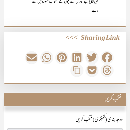
میں لگایا ہے اور ان کے چوٹی کے اصحابِ مشورہ میں سے
رہے
>>>
Sharing Link
منتخب کریں
درجہ بندی (کٹیگری) منتخب کریں