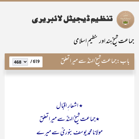
جماعت شیخ ہند اور تنظیم اسلامی
باب:
جماعت شیخ الہندؒ سے میرا تعلق
619 /
٭ اشعار ِ اقبال
٭جماعت شیخ الہندؒ سے میرا تعلق
مولانا محمد یوسف بنوریؒ سے میرے