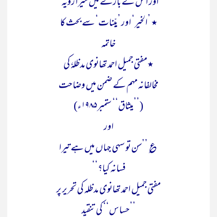
اور ا س کے بارے میں میرا رویہ‘
٭ ’الخیر‘ اور ’بیّنات‘ سے بحث کا
خاتمہ
٭مفتی جمیل احمد تھانوی مدظلہٗ کی
مخالفانہ مہم کے ضمن میں وضاحت
(’’میثاق‘‘ ستمبر ۱۹۸۵ء)
اور
؏ ’’سن تو سہی جہاں میں ہے تیرا
فسانہ کیا؟‘‘
مفتی جمیل احمد تھانوی مدظلہ کی تحریر پر
’’حساس‘‘ کی تنقید