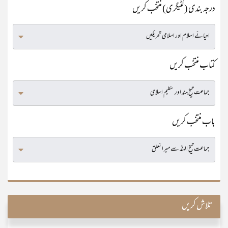
درجہ بندی (کٹیگری) منتخب کریں
کتاب منتخب کریں
باب منتخب کریں
تلاش کریں