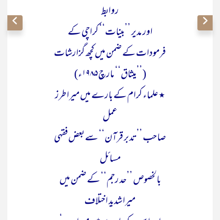
روابط
اور مدیر ’’بینات‘‘ کراچی کے
فرمودات کے ضمن میں کچھ گزارشات
(’’میثاق‘‘ مارچ ۱۹۸۵ء)
٭ علماء کرام کے بارے میں میرا طرز
عمل
صاحب ’’تدبر قرآن‘‘ سے بعض فقہی
مسائل
بالخصوص ’’حد رجم‘‘ کے ضمن میں
میرا شدید اختلاف