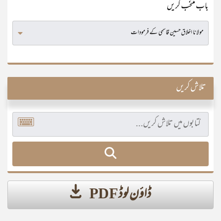
باب منتخب کریں
تلاش کریں
ڈاؤن لوڈ PDF