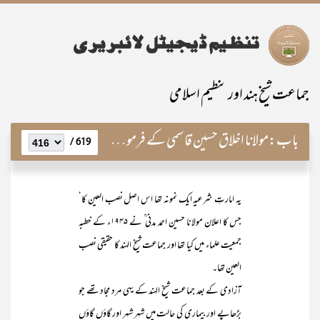
جماعت شیخ ہند اور تنظیم اسلامی
باب:
مولانا اخلاق حسین قاسمی کے فرمودات
619 /
یہ امارتِ شرعیہ ایک نمونہ تھا اس اصل نصب العین کا‘
جس کا اعلان مولانا حسین احمد مدنی ؒ نے ۱۹۴۵ء کے خطبہ
جمعیت علماء میں کیا تھا اور جماعت شیخ الہند کا حقیقی نصب
العین تھا۔
آزادی کے بعد جماعت شیخ الہند کے یہی مرد مجاد تھے جو
بڑھاپے اور بیماری کی حالت میں شہر شہر اور گاؤں گاؤں