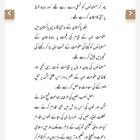
پھر کر مسلمانوں کو تسلی دے رہے تھے‘ اور ہندو فرقہ
پرستی کا مقابلہ کر رہے تھے۔
جبکہ پاکستان کے مذہبی قائدین پاکستان میں
حکومت الٰہیہ کے قیام کی قیمت پر ہندوستان کے
مسلمانوں کو گیتا کی حکومت کے تحت ذلی بنا کر رکھنے کی
تجویزیں پیش کر رہے تھے۔
مسلمانوں کی جان و مال پر قیامت ٹوٹ رہی تھی اور
کاغذی حکومت الٰہیہ کے علم بردار اس جلتی آگ پر تیل
چھڑکنے کی سعادت حاصل کر رہے تھے۔
اصل نصب العین کی طرف جماعت شیخ الہندؒ نے
آگ اور خون کی اس بارش میں بھی اقدام کرنے سے
غفلت اختیار نہیں کی۔ نعرہ بازی کی بجائے ٹھوس اقدام
کیا اور دینی تعلیمی تحریک کے نام سے ملک بھر میں اسلامی
دعوت و تبلیغ اور تعلیم و تربیت کے ہزاروں مراکز قائم کر