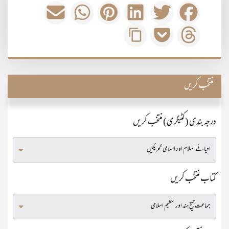
منتخب کریں
درجہ بندی (کٹیگری) منتخب کریں
کتاب منتخب کریں