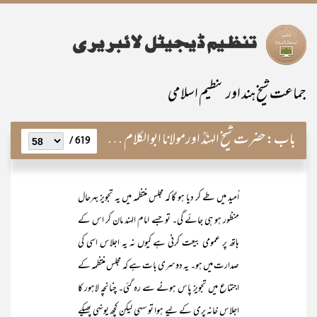
جماعت شیخ ہند اور تنظیم اسلامی
باب:
حضرت شیخ الہندؒ اورمولانا ابوالکلام آزاد
619 /
اُمید میں طے کر دیا ہو گا کہ مجلس منتظمہ میں یہ تجویز بہرحال
منظور ہو ہی جائے گی۔ تو جسے امام الہند مان کر اس کے
ہاتھ پر عمومی بیعت کرنی ہے کیوں نہ یہ اجلاس اسی کی
صدارت میں ہو۔ یہ دوسری بات ہے کہ مجلس منتظمہ کے
اجتماع میں تجویز پاس ہونے سے رہ گئی۔ چنانچہ لاہور کا
اجلاس خانہ پری کے لیے ہوا تو سہی لیکن کچھ یونہی پھیکے