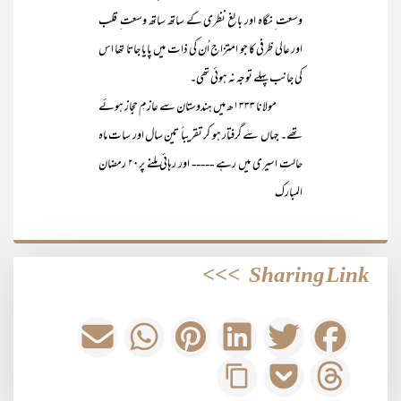
وسعت ِ نگاہ اور بالغ نظری کے ساتھ ساتھ وسعت ِ قلب
اور عالی ظرفی کا جو امتزاج اُن کی ذات میں پایا جاتا تھا اس
کی جانب پہلے توجہ نہ ہوئی تھی۔
مولانا ۱۳۳۳ھ میں ہندوستان سے عازمِ حجاز ہوئے
تھے۔ جہاں سے گرفتار ہو کر تقریباً تین سال اور سات ماہ
حالتِ اسیری میں رہے ----- اور رہائی ملنے پر۲۰ رمضان
المبارک
>>>
Sharing Link