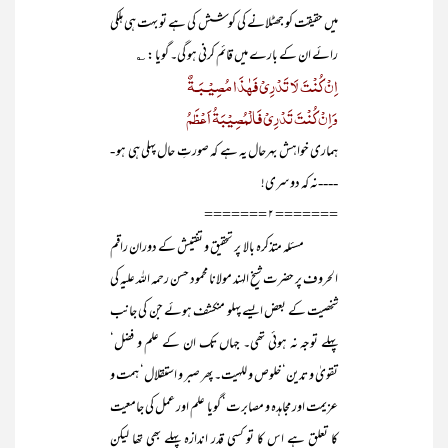
میں حقیقت کو جھٹلانے کی کوشش کی ہے تو بہت ہی ہلکی
رائے ان کے بارے میں قائم کرنی ہو گی۔ گویا : ؎
اِنْ کُنْتَ لَا تَدْرِیْ فَھٰذَا مُصِیْـبَـۃٌ
وَاِنْ کُنْتَ تَدْرِیْ فَالْمُصِیْبَۃُ اَعْظَمُ
ہماری خواہش بہرحال یہ ہے کہ صورتِ حال پہلی ہی ہو -
----نہ کہ دوسری!
======= ۲ =======
مسئلہ متذکرہ بالا پر تحقیق و تفتیش کے دوران راقم
الحروف پر حضرت شیخ الہند مولانا محمود حسن رحمہ اللہ علیہ کی
شخصیت کے بعض ایسے پہلو منکشف ہوئے جن کی جانب
پہلے توجہ نہ ہوئی تھی۔ جہاں تک ان کے علم و فضل‘
تقویٰ و تدین‘ خلوص و للہیت۔ پھر صبر و استقلال‘ ہمت و
عزیمت اور مجاہدہ و مصابرت‘ گویا علم اور عمل کی جامعیت
کا تعلق ہے اس کا تو کسی قدر اندازہ پہلے بھی تھا لیکن