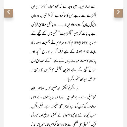
سے انداز میں۔ یہی وجہ ہے کہ خود مولانا آزاد اس میں
اُکھڑے سے رہے جس کا تذکرہ ہے‘ ڈاکٹر شیر بہادر خاں
پنی کی بیان کردہ روداد میں! ----- اور بالکل مطابقِ قرائن
ہے یہ بات کہ یہی ’’اُکھڑاہٹ‘‘ تھی جس کے نتیجے کے
طور پر مولانا ابوالکلام آزاد مرحوم نے جمعیت العلماء کا
پلیٹ فارم ہمیشہ کے لیے ترک کر دیا اور ع ’’کچھ اور
چاہیے وسعت میرے بیاں کے لیے!‘‘ کے مصداق اپنی
جولانی ٔطبع کے لیے انڈین نیشنل کانگرس کا وسیع و
عریض میدان منتخب کر لیا!!
اب اگر تو ڈاکٹر احمد حسین کمال صاحب ان
تفاصیل سے بے خبر ہیں اور اسی بناپرانہوں نے اس
روایت کی تردید کی ہے تو پھر بھی غنیمت ہے۔ لیکن اگر یہ
سب کچھ جانتے بوجھتے انہوں نے محض تاریخ اور سن کی
ایک معمولی سی غلطی سے فائدہ اٹھا کر اس قدر متحدیانہ انداز