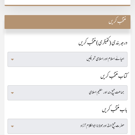
منتخب کریں
درجہ بندی (کٹیگری) منتخب کریں
کتاب منتخب کریں
باب منتخب کریں