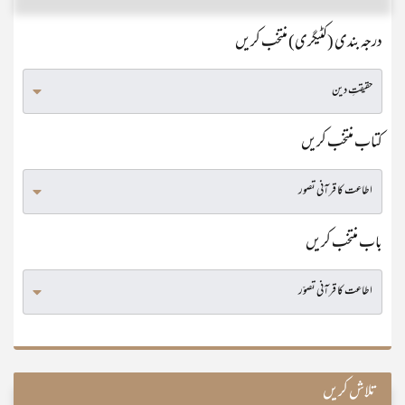
درجہ بندی (کٹیگری) منتخب کریں
کتاب منتخب کریں
باب منتخب کریں
تلاش کریں