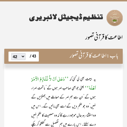
اطاعت کا قرآنی تصور
باب:
اطاعت کا قرآنی تصوّر
43 /
’’وَعَلٰی اَنْ لاَّ نُنَازِعَ الْاَمْرَ
یہ بیعت بھی لی گئی کہ
اَھْلَہٗ‘‘
یعنی جو بھی صاحب امر ہوں گے‘ ماتحت امراء
ہوں گے‘ ان سے ہم امر کے معاملے میں جھگڑیں گے
نہیں‘ وہ جو حکم دیں گے اسے بھی مانیں گے۔ اس میں
وہ استثناء بہرحال موجود رہے گا کہ وہ معصیت کا حکم نہیں
دے سکتے۔ اس بارے میں ہم تفصیل سے گفتگو کر چکے