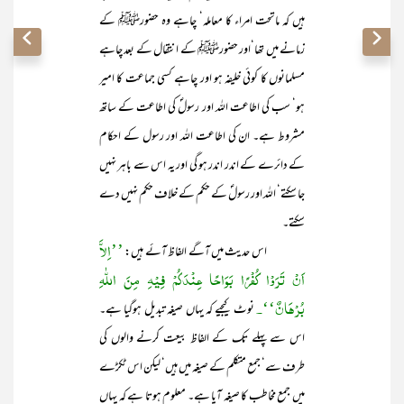
ہیں کہ ماتحت امراء کا معاملہ‘ چاہے وہ حضورﷺ کے
زمانے میں تھا‘اور حضورﷺ کے انتقال کے بعد چاہے
مسلمانوں کا کوئی خلیفہ ہو اور چاہے کسی جماعت کا امیر
ہو‘ سب کی اطاعت اللہ اور رسولؐ کی اطاعت کے ساتھ
مشروط ہے۔ ان کی اطاعت اللہ اور رسول کے احکام
کے دائرے کے اندر اندر ہو گی اور یہ اس سے باہر نہیں
جا سکتے‘ اللہ اور رسولؐ کے حکم کے خلاف حکم نہیں دے
سکتے۔
’’اِلاَّ
اس حدیث میں آگے الفاظ آئے ہیں:
اَنْ تَرَوْا کُفْرًا بَوَاحًا عِنْدَکُمْ فِیْہِ مِنَ اللّٰہِ
بُرْھَانٌ‘‘۔
نوٹ کیجیے کہ یہاں صیغہ تبدیل ہوگیا ہے۔
اس سے پہلے تک کے الفاظ بیعت کرنے والوں کی
طرف سے‘ جمع متکلم کے صیغہ میں ہیں‘ لیکن اس ٹکڑے
میں جمع مخاطب کا صیغہ آیا ہے۔ معلوم ہوتا ہے کہ یہاں