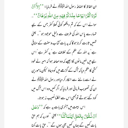
’’اِلاَّ اَنْ
ان الفاظ کا اضافہ رسول اللہﷺ نے فرمایا:
تَرَوْا کُفْرًا بَوَاحًا عِنْدَکُمْ فِیْہِ مِنَ اللّٰہِ بُرْھَانٌ‘‘۔
سوائے اس کے کہ تم دیکھو کوئی کھلا کفر جس کے لیے
تمہارے پاس اللہ کی طرف سے دلیل موجود ہو‘‘۔ یعنی
تمہیں ثابت کرنا ہو گا کہ یہ بات کتاب و سنت کے منافی
ہے‘ یہ اللہ کے حکم کے خلاف ہے‘ یہ کفر ہے‘ اس
لیے میں نہیں مانوں گا! جیسے کہ وہ معاملہ ہوا کہ امیر نے خود
کشی کا حکم دیا کہ آگ کے گڑھے میں کود جاؤ‘ لیکن مامورین
نے اسے ماننے سے انکار کر دیااور رسول اللہﷺ نے
ان کی تصویب فرمائی اور فرمایا کہ اگر کہیں وہ اس آگ میں
کود گئے ہوتے تو کبھی اس سے نکلنا نصیب نہ ہوتا۔
’’وَعَلٰی
اس بیعت میں آخری بات یہ ہے کہ
اَنْ نَّـقُوْلَ بِالْحَقِّ اَیْنَمَا کُنَّا‘‘
یعنی ’’اور یہ کہ ہم حق
بات کہیں گے جہاں کہیں بھی ہوں گے‘‘۔ حق بات کہنا