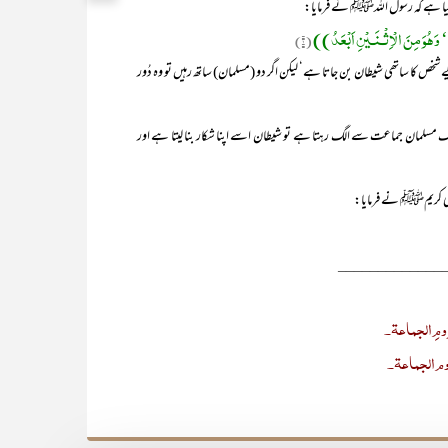
کیا ہے کہ رسول اللہﷺ نے فرمایا:
‘ وَھُوَ مِنَ الْاِثْـنَـیْنِ اَبْعَدُ))
(۱)
شخص کا ساتھی شیطان بن جاتا ہے‘ لیکن اگر دو (مسلمان) ساتھ رہیں تو وہ دُور
 مسلمان جماعت سے الگ رہتا ہے تو شیطان اسے اپنا شکار بنا لیتا ہے اور
نبی کریمﷺ نے فرمایا:
_____________
ومِ الجماعۃ۔
وم الجماعۃ۔