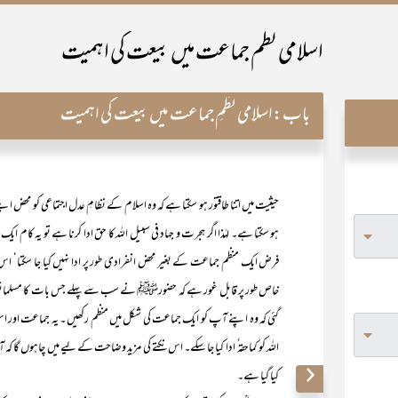
اسلامی نظم جماعت میں بیعت کی اہمیت
باب:
اسلامی نظمِ جماعت میں بیعت کی اہمیت
حیثیت میں اتنا طاقتور ہو سکتا ہے کہ وہ اسلام کے نظامِ عدل اجتماعی کو محض 
ہو سکتا ہے۔ لہٰذا اگر ہجرت و جہاد فی سبیل اللہ کا حق ادا کرنا ہے تو یہ کا
فرض ایک منظم جماعت کے بغیر محض انفرادی طور پر ادا نہیں کیا جا سکتا‘ اس
خاص طور پر قابل غور ہے کہ حضورﷺ نے سب سے پہلے جس بات کا مسلمانوں ک
گئی کہ وہ اپنے آپ کو ایک جماعت کی شکل میں منظم رکھیں ۔ یہ جماعت اور 
اللہ کو کماحقہ ٗ ادا کیا جا سکے۔ اس نکتے کی مزید وضاحت کے لیے میں چاہوں گا
کیا گیا ہے۔