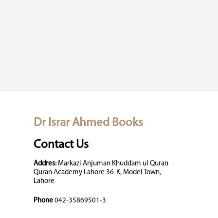
Dr Israr Ahmed Books
Contact Us
Addres:
Markazi Anjuman Khuddam ul Quran
Quran Academy Lahore 36-K, Model Town,
Lahore
Phone
042-35869501-3