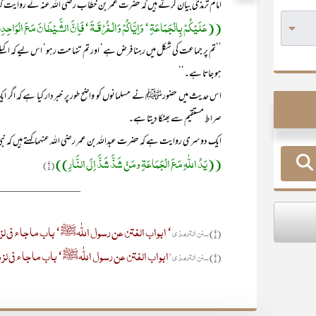
امام ترمذیؒ بیان کرتے ہیں کہ حضرت عمر بن خطاب رضی اللہ عنہ نے روایت 
((عَلَیْکُمْ بِالْجَمَاعَۃِ‘ وَاِیَّاکُمْ وَالْـفُرْقَـۃَ‘ فَاِنَّ الشَّیْطَانَ مَعَ الْوَاحِدِ
’’تم پر جماعت کی شکل میں رہنا فرض ہے‘ اور تم تنہا مت رہو‘ اس لیے کہ اکیلے 
ہو جاتا ہے۔‘‘
اس حدیث میں حضورﷺ نے مسلمانوں کو واضح طور پر خبردار کیا ہے کہ اگر ایک
صراطِ مستقیم سے بھٹکا دیتا ہے۔
ایک دوسری روایت ہے کہ حضرت عبداللہ بن عمر رضی اللہ عنہماکہتے ہیں کہ 
((یَدُ اللّٰہِ مَعَ الْجَمَاعَۃِ ومَنْ شَذَّ شَذَّ اِلَی النَّارِ))
(۲)
_______________
‘ ابواب الفتن عن رسول اللّٰہﷺ‘ باب ما جاء فی لز
(۱) سنن الترمذی
ابواب الفتن عن رسول اللّٰہﷺ‘ باب ما جاء فی لز
(۲) سنن الترمذی‘