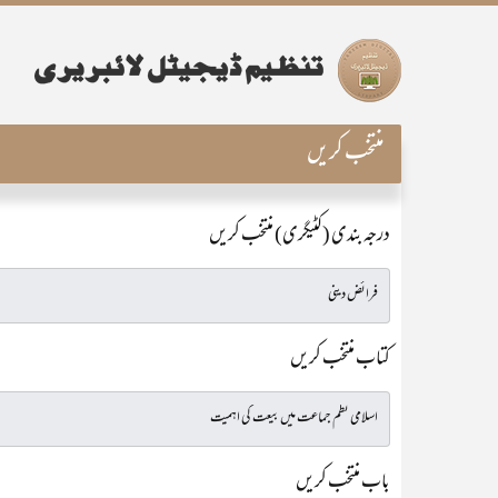
منتخب کریں
درجہ بندی (کٹیگری) منتخب کریں
کتاب منتخب کریں
باب منتخب کریں