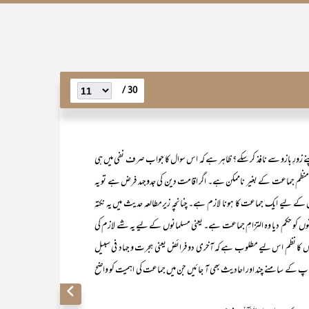
30 /
اپنے زورِ بازو سے نافذ کر سکے؟ ظاہر ہے کہ اس سوال کا جواب صرف نفی میں ہی
م ایک منظم جماعت کے بغیر ناممکن ہے۔ اگر اقامت دین کی جدوجہد فرض ہے تو یہ
 کے لیے ایک جماعت کا ہونا لازم ہے۔ چنانچہ زیرمطالعہ حدیث میں یہ نکتہ
و حکم دیا وہ التزامِ جماعت ہے۔ یعنی مسلمانوں کے لیے یہ شے لازم کی
اس کا نظم اس لیے مطلوب ہے کہ آخری دو فرائض یعنی ہجرت و جہاد فی سبیل
 کہ آپ کے سامنے چند اور احادیث بھی آ جائیں جن میں جماعت کی اہمیت کو واضح