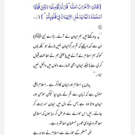
{قَالَتِ الۡاَعۡرَابُ اٰمَنَّا ؕ قُلۡ لَّمۡ تُؤۡمِنُوۡا وَ لٰکِنۡ قُوۡلُوۡۤا
اَسۡلَمۡنَا وَ لَمَّا یَدۡخُلِ الۡاِیۡمَانُ فِیۡ قُلُوۡبِکُمۡ ؕ }
(
آیت
)
۱۴
’’یہ بدو کہتے ہیں ہم ایمان لے آئے۔ (اے نبیﷺ)
ان سے کہہ دیجیے کہ تم ہرگز ایمان نہیں لائے ہو‘ بلکہ یوں
کہو کہ ہم اسلام لے آئے ہیں(یعنی ہم نے اطاعت قبول
کر لی ہے) جبکہ ایمان ابھی تمہارے دلوں میں داخل نہیں
ہوا ۔‘‘
یہاں پر اسلام اور ایمان کا ذکر ہے ۔ اسلام پہلی
منزل ہے کہ زبان سے تم نے مان لیا‘ لیکن مؤمن اور
ایمان والا وہ ہے جس کے دل میں ایمان سرایت کر
جائے۔ مَیں اس حوالے سے عرض کر رہا ہوں کہ اسلامی
معاشرہ بنیادی طور پر مسلمان معاشرہ ہے۔
غیر مسلم کے حوالے سے اسلام نے دو درجے