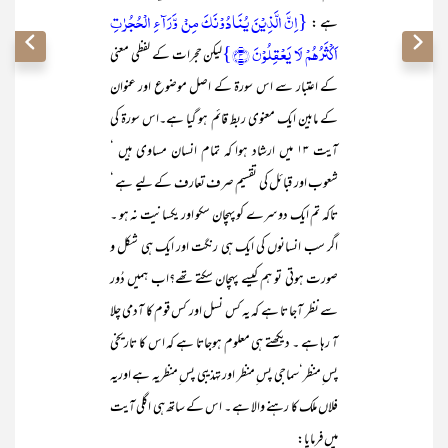
{اِنَّ الَّذِیۡنَ یُنَادُوۡنَکَ مِنۡ وَّرَآءِ الۡحُجُرٰتِ
ہے :
اَکۡثَرُہُمۡ لَا یَعۡقِلُوۡنَ ﴿۴﴾}
لیکن حجرات کے لفظی معنی
کے اعتبار سے اس سورۃ کے اصل موضوع اور عنوان
کے مابین ایک معنوی ربط قائم ہو گیا ہے۔اس سورۃ کی
آیت ۱۳ میں ارشاد ہوا کہ تمام انسان مساوی ہیں ‘
شعوب اور قبائل کی تقسیم صرف تعارف کے لیے ہے ‘
تاکہ تم ایک دوسرے کو پہچان سکو اور یکسانیت نہ ہو ۔
اگر سب انسانوں کی ایک ہی رنگت اور ایک ہی شکل و
صورت ہوتی تو ہم کیسے پہچان سکتے تھے؟اب ہمیں دُور
سے نظر آجا تا ہے کہ یہ کس نسل اور کس قوم کا آدمی چلا
آ رہا ہے ۔ دیکھتے ہی معلوم ہوجاتا ہے کہ اس کا تاریخی
پس ِمنظر‘سماجی پس ِمنظر اور تہذیبی پس ِمنظریہ ہے اوریہ
فلاں ملک کا رہنے والا ہے ۔ اس کے ساتھ ہی اگلی آیت
میں فرمایا: