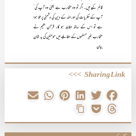
قائم کیے ہیں۔ اگر تو وہ متحارب ہے یعنی وہ آپ کی‘
آپ کے نظریات کی اور اللہ کے دین کی دشمنی پرتلا ہوا
ہے تو اس کے ساتھ مقابلہ ہو گا۔ قرآن حکیم نے
متحارب غیر مسلموں کے مقابلے میں مؤمنین کی یہ شان
بیان
>>>
Sharing Link