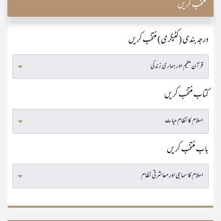
منتخب کریں
درجہ بندی (کٹیگری) منتخب کریں
کتاب منتخب کریں
باب منتخب کریں