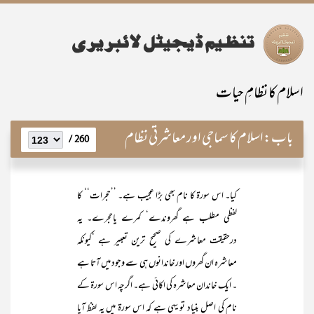
اسلام کا نظامِ حیات
باب:
اسلام کا سماجی اور معاشرتی نظام
260 /
کیا۔ اس سورۃ کا نام بھی بڑا عجیب ہے۔ ’’حجرات‘‘ کا
لفظی مطلب ہے گھروندے‘ کمرے یاحجرے۔ یہ
درحقیقت معاشرے کی صحیح ترین تعبیر ہے ‘کیونکہ
معاشرہ ان گھروں اور خاندانوں ہی سے وجود میں آتا ہے
۔ ایک خاندان معاشرہ کی اکائی ہے۔ اگرچہ اس سورۃ کے
نام کی اصل بنیاد تو یہی ہے کہ اس سورۃ میں یہ لفظ آیا