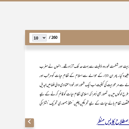
260 /
لہ مرعوبیت اور شکست خوردہ ذہنیت سے بہت حد تک آزادتھے۔ انہوں نے مغرب
دہ علیحدہ کیا۔ پھر ان اجزاء کے حوالے سے اسلام کے نظامِ حیات کو مرتّب اور
لے سے مرعوبیت کی کیفیت اب ایک شعور اور خود اعتمادی والی فضا میں تبدیل
رح لوگوں میں یہ تصوّر بھی اُبھرا کہ اسلامی نظامِ حیات کو قائم کرنے کے لیے
مختلف نظام ہائے حیات کے لیے تحریکیں چلیں‘ مثلاً جمہوری تحریک‘ اشتراکی
اصطلاح کا پس منظر