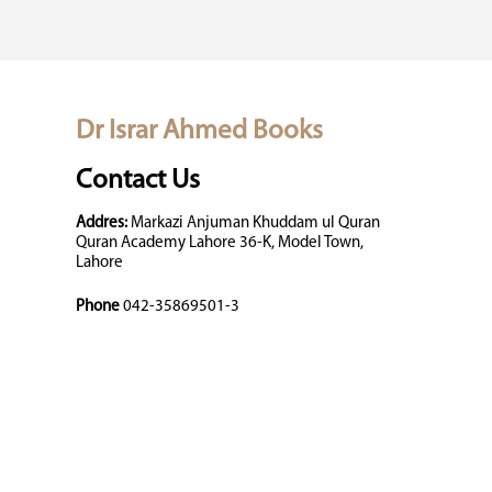
Dr Israr Ahmed Books
Contact Us
Addres:
Markazi Anjuman Khuddam ul Quran
Quran Academy Lahore 36-K, Model Town,
Lahore
Phone
042-35869501-3