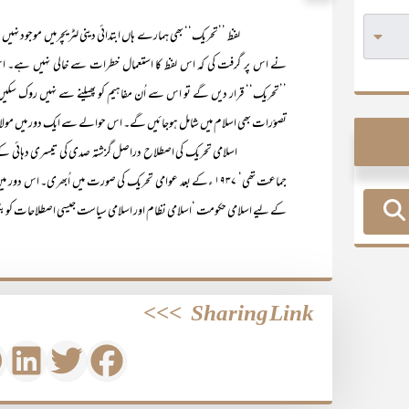
لفظ ’’تحریک‘‘ بھی ہمارے ہاں ابتدائی دینی لٹریچرمیں موجود نہیں ہ
نے اس پر گرفت کی کہ اس لفظ کا استعمال خطرات سے خالی نہیں ہے۔ اس
’’تحریک‘‘ قرار دیں گے تو اس سے اُن مفاہیم کو پھیلنے سے نہیں روک سکی
تصوّرات بھی اسلام میں شامل ہوجائیں گے۔ اس حوالے سے ایک دور میں مولانا سی
اسلامی تحریک کی اصطلاح دراصل گزشتہ صدی کی تیسری دہائی کے بعد 
جماعت تھی‘ ۱۹۳۷ ءکے بعد عوامی تحریک کی صورت میں اُبھری۔ 
کے لیے اسلامی حکومت ‘اسلامی نظام اور اسلامی سیاست جیسی اصطلاحات کو بکث
>>>
Sharing Link