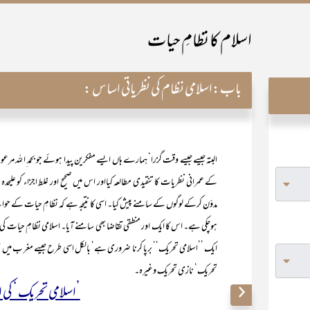
اسلام کا نظامِ حیات
باب:
اسلامی نظام کی نظریاتی اساس :
البتہ جیسے جیسے وقت گزرا‘ ہمارے ہاں ایسے مفکرین پیدا ہوئے جو بحمد ِا ل
کے عمرانی نظریات کا تنقیدی مطالعہ کیااور اس میں صحیح اور غلط اجزاء کو علیح
مدوّن کرکے لوگوں کے سامنے پیش کیا۔ اسی کا نتیجہ ہے کہ نظامِ حیات کے حوا
ہوچکی ہے۔ اس کا ایک اور منطقی تقاضا بھی سامنے آیا۔ اسلامی نظامِ حیات کی ط
ایک ’’اسلامی تحریک‘‘ برپا کرنا ضروری ہے‘ بالکل اسی طرح جیسے مغر ب میں 
تحریک‘ نازی تحریک وغیرہ۔
’اسلامی تحریک ‘ کی 