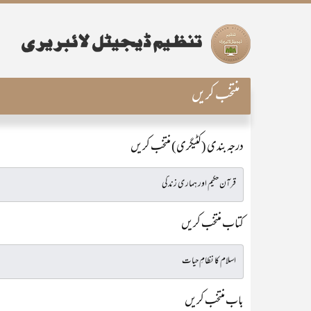
منتخب کریں
درجہ بندی (کٹیگری) منتخب کریں
کتاب منتخب کریں
باب منتخب کریں