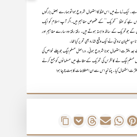
ے۔ ایک زمانے میں اس لفظ کا استعمال شروع ہواتو ہمارے بعض بزرگوں
 لیے کہ لفظ ’’تحریک‘‘ کے مخصوص مفاہیم ہیں۔اگر آپ اسلام کو ایک
ں گے جوتحریک کے ساتھ وابستہ ہوتے ہیں۔ رفتہ رفتہ وہ سارے مفاہیم اور
د سلیمان ندویؒ نے ایک وقیع شذرہ بھی تحریر کیا تھا۔
بکثرت استعمال ہونا شروع ہوئی۔ دراصل مسلم لیگ جو پہلے خواص کی
اس دور میں مسلم لیگ نے کانگرس کی تحریک کے مقابلے میں مسلمانوں کو جمع کرنے
رت استعمال کیا ۔ چنانچہ اس سے ان اصطلاحات کا بہت چرچا ہوا