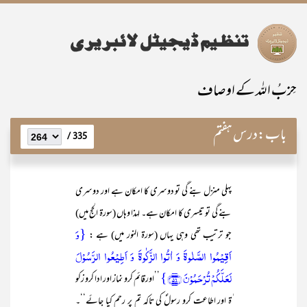
حِزبُ اللہ کے اوصاف
باب:
درس ہفتم
335 /
پہلی منزل بنے گی تو دوسری کا امکان ہے اور دوسری
بنے گی تو تیسری کا امکان ہے۔ لہذا وہاں (سورۃ الحج میں)
{وَ
جو ترتیب تھی وہی یہاں (سورۃ النور میں) ہے :
اَقِیۡمُوا الصَّلٰوۃَ وَ اٰتُوا الزَّکٰوۃَ وَ اَطِیۡعُوا الرَّسُوۡلَ
لَعَلَّکُمۡ تُرۡحَمُوۡنَ ﴿۵۶﴾}
’’اورقائم کرو نماز اور ادا کرو زکو
ٰۃ اور اطاعت کرو رسولؐ کی تاکہ تم پر رحم کیا جائے‘‘۔