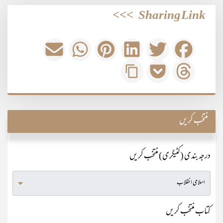
>>>
Sharing Link
منتخب کریں
درجہ بندی (کٹیگری) منتخب کریں
کتاب منتخب کریں