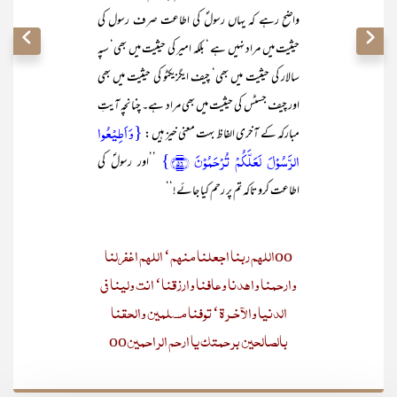
واضح رہے کہ یہاں رسولؐ کی اطاعت صرف رسول کی
حیثیت میں مراد نہیں ہے ‘ بلکہ امیر کی حیثیت میں بھی‘ سپہ
سالار کی حیثیت میں بھی‘ چیف ایگزیکٹو کی حیثیت میں بھی
اور چیف جسٹس کی حیثیت میں بھی مراد ہے۔ چنانچہ آیتِ
{وَ اَطِیۡعُوا
مبارکہ کے آخری الفاظ بہت معنی خیز ہیں :
الرَّسُوۡلَ لَعَلَّکُمۡ تُرۡحَمُوۡنَ ﴿۵۶﴾}
’’اور رسولؐ کی
اطاعت کرو تاکہ تم پر رحم کیا جائے!‘‘
ooاللھم ربنا اجعلنا منھم‘ اللھم اغفرلنا
وارحمنا واھدنا وعافنا وارزقنا‘ انت ولینا فی
الدنیا والآخـرۃ‘ توفنا مسلمین والحقنا
بالصالحین برحمتک یا ارحم الراحمینoo