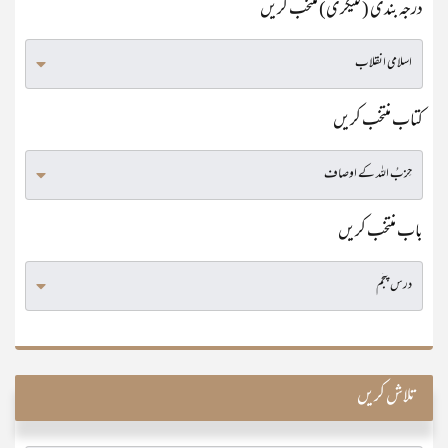
درجہ بندی (کٹیگری) منتخب کریں
کتاب منتخب کریں
باب منتخب کریں
تلاش کریں