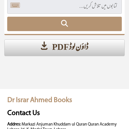
ڈاؤن لوڈ PDF
Dr Israr Ahmed Books
Contact Us
Addres:
Markazi Anjuman Khuddam ul Quran Quran Academy