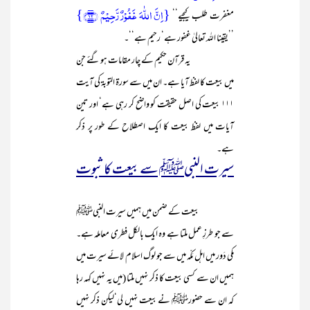
{اِنَّ اللّٰہَ غَفُوۡرٌ رَّحِیۡمٌ ﴿۱۲﴾}
مغفرت طلب کیجیے‘‘
’’یقینا اللہ تعالیٰ غفور ہے‘ رحیم ہے‘‘۔
یہ قرآن حکیم کے چار مقامات ہو گئے جن
میں بیعت کا لفظ آیا ہے۔ ان میں سے سورۃ التوبۃ کی آیت
۱۱۱ بیعت کی اصل حقیقت کو واضح کر رہی ہے‘ اور تین
آیات میں لفظ بیعت کا ایک اصطلاح کے طور پر ذکر
ہے۔
سیرت النبیﷺ سے بیعت کا ثبوت
بیعت کے ضمن میں ہمیں سیرت النبیﷺ
سے جو طرزِ عمل ملتا ہے وہ ایک بالکل فطری معاملہ ہے۔
مکی دَور میں اہل مَکّہ میں سے جو لوگ اسلام لائے سیرت میں
ہمیں ان سے کسی بیعت کا ذکر نہیں ملتا (میں یہ نہیں کہہ رہا
کہ ان سے حضورﷺ نے بیعت نہیں لی‘لیکن ذکر نہیں