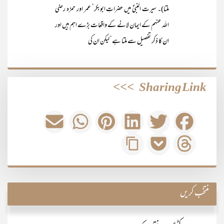
ملتا)۔ سیرت النبیؐ میں حضراتِ ابوبکر‘ عمر اور حمزہ رضی
اللہ عنہم کے ایمان لانے کے واقعات بڑے اہم ہیں اور
ان کا ذکر تفصیل سے ملتا ہے‘ لیکن ان کی
>>>
Sharing Link
منتخب کریں