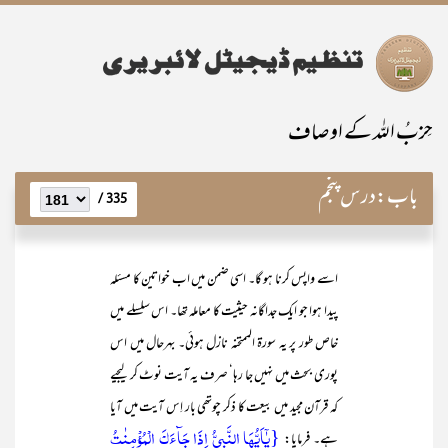
حِزبُ اللہ کے اوصاف
باب:
درس پنجم
335 /
اسے واپس کرنا ہو گا۔ اسی ضمن میں اب خواتین کا مسئلہ
پیدا ہوا جو ایک جداگانہ حیثیت کا معاملہ تھا۔ اس سلسلے میں
خاص طور پر یہ سورۃ الممتحنہ نازل ہوئی۔ بہرحال میں اس
پوری بحث میں نہیں جا رہا‘ صرف یہ آیت نوٹ کر لیجیے
کہ قرآن مجید میں بیعت کا ذکر چوتھی بار اِس آیت میں آیا
{یٰۤاَیُّہَا النَّبِیُّ اِذَا جَآءَکَ الۡمُؤۡمِنٰتُ
ہے۔ فرمایا: