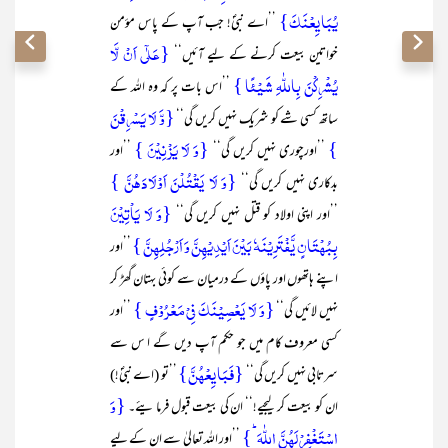
یُبَایِعۡنَکَ}
’’اے نبیؐ! جب آپ کے پاس مؤمن
{عَلٰۤی اَنۡ لَّا
خواتین بیعت کرنے کے لیے آئیں‘‘
یُشۡرِکۡنَ بِاللّٰہِ شَیۡئًا }
’’اس بات پر کہ وہ اللہ کے
{وَّ لَا یَسۡرِقۡنَ
ساتھ کسی شے کو شریک نہیں کریں گی‘‘
}
{وَ لَا یَزۡنِیۡنَ }
’’اورچوری نہیں کریں گی‘‘
’’اور
{وَ لَا یَقۡتُلۡنَ اَوۡلَادَہُنَّ }
بدکاری نہیں کریں گی‘‘
{وَ لَا یَاۡتِیۡنَ
’’اور اپنی اولاد کو قتل نہیں کریں گی‘‘
بِبُہۡتَانٍ یَّفۡتَرِیۡنَہٗ بَیۡنَ اَیۡدِیۡہِنَّ وَ اَرۡجُلِہِنَّ }
’’اور
اپنے ہاتھوں اور پاؤں کے درمیان سے کوئی بہتان گھڑ کر
{وَ لَا یَعۡصِیۡنَکَ فِیۡ مَعۡرُوۡفٍ }
نہیں لائیں گی‘‘
’’اور
کسی معروف کام میں جو حکم آپ دیں گے ا س سے
{فَبَایِعۡہُنَّ}
سرتابی نہیں کریں گی‘‘
’’تو (اے نبیؐ!)
{وَ
ان کو بیعت کر لیجیے!‘‘ ان کی بیعت قبول فرما یئے۔
اسۡتَغۡفِرۡ لَہُنَّ اللّٰہَ ؕ}
’’اور اللہ تعالیٰ سے ان کے لیے