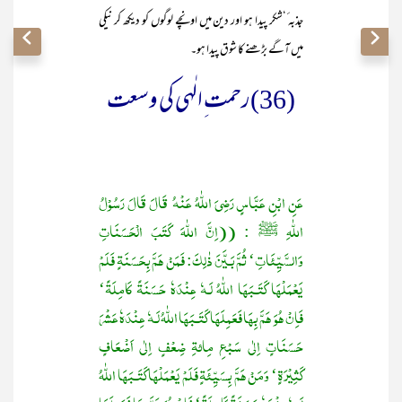
جذبہ ٔ‘شکر پیدا ہو اور دین میں اونچے لوگوں کو دیکھ کر نیکی
میں آگے بڑھنے کا شوق پیدا ہو۔
(36)رحمت ِالٰہی کی وسعت
عَنِ ابْنِ عَبَّاسٍ رَضِیَ اللّٰہُ عَنْہُ قَالَ قَالَ رَسُوْلُ
اللّٰہِ ﷺ : ((اِنَّ اللّٰہَ کَتَبَ الْحَسَنَاتِ
وَالسَّیِّئَاتِ‘ ثُمَّ بَـیَّنَ ذٰلِکَ: فَمَنْ ھَمَّ بِحَسَنَۃٍ فَلَمْ
یَعْمَلْھَا کَتَـبَھَا اللّٰہُ لَـہٗ عِنْدَہٗ حَسَنَۃً کَامِلَۃً‘
فَاِنْ ھُوَ ھَمَّ بِھَا فَعَمِلَھَا کَتَـبَھَا اللّٰہُ لَـہٗ عِنْدَہٗ عَشْرَ
حَسَنَاتٍ اِلٰی سَبْعِ مِائۃِ ضِعْفٍ اِلٰی اَضْعَافٍ
کَثِیْرَۃٍ‘ وَمَنْ ھَمَّ بِسَیِّئَۃٍ فَلَمْ یَعْمَلْھَا کَتَـبَھَا اللّٰہُ