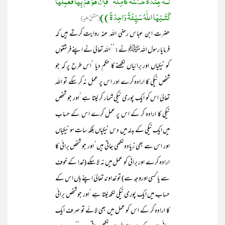
لَــہٗ عِنْدَہٗ حَسَنَۃً کَامِلَۃً‘ فَاِنْ ھُوَ ھَمَّ بِھَا فَعَمِلَھَا
کَتَـبَھَا اللّٰہُ سَیِّئَۃً وَاحِدَۃً ))
(متفق علیہ)
حضرت ابن عباس رضی اللہ عنہ روایت کرتے ہیں کہ
فرمایا رسول اللہﷺ نے: ’’اللہ تعالیٰ نے اپنے فرشتوں
کو نیکیاں اور برائیاں لکھنے کا حکم دیا ‘اس طرح پر کہ جو
شخص نیکی کا ارادہ کرے اور اس پر عمل نہ کر سکے تو اللہ
تعالیٰ اس کو ایک پوری نیکی شمار کر لیتا ہے ‘اور جو شخص
نیکی کا ارادہ کر کے اس پر عمل کرے اس کے حساب
میں ایک نیکی کے بدلہ میں دس نیکیاں بلکہ سات سو نیکیاں
اور اس سے بھی زیادہ لکھی جاتی ہیں‘ اور جو شخص برائی کا
ارادہ کرے اور برائی کو عمل میں نہ لا سکے (خدا کے خوف
سے یا کسی اوروجہ سے) تو خداوند تعالیٰ اپنے ہاں اس کے
حساب میں ایک پوری نیکی لکھ لیتا ہے ‘اور جو شخص برائی
کا ارادہ کر کے اس کو عمل میں بھی لائے تو صرف ایک