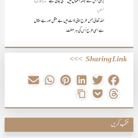
برائی اس کے نامہ اعمال میں لکھی جاتی ہے‘‘۔
(بخاری و
مسلم)
اللہ تعالیٰ جس طرح اپنی ذات میں بے مثل اور بے مثال
ہے اسی طرح اُس کی ہر صفت
>>>
Sharing Link
منتخب کریں