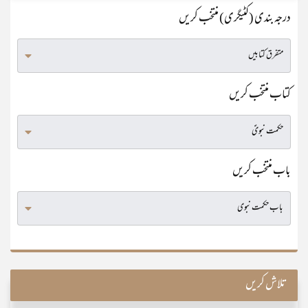
درجہ بندی (کٹیگری) منتخب کریں
کتاب منتخب کریں
باب منتخب کریں
تلاش کریں