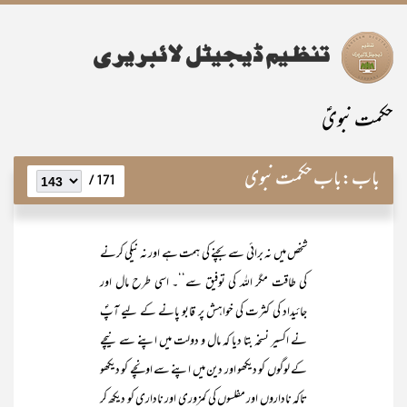
حکمت نبویؑ
باب:
باب حکمت نبوی
171 /
شخص میں نہ برائی سے بچنے کی ہمت ہے اور نہ نیکی کرنے
کی طاقت مگر اللہ کی توفیق سے‘‘۔ اسی طرح مال اور
جائیداد کی کثرت کی خواہش پر قابو پانے کے لیے آپؐ
نے اکسیر نسخہ بتا دیا کہ مال و دولت میں اپنے سے نیچے
کے لوگوں کو دیکھو اور دین میں اپنے سے اونچے کو دیکھو
تاکہ ناداروں اور مفلسوں کی کمزوری اور ناداری کو دیکھ کر