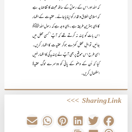
کہ اللہ اور اس کے رسولؐ کے ساتھ محبت کا تقاضا یہ ہے
کہ اسلامی اخلاق و اقدار کو اپنایا جائے۔ عقیدت کے اظہار
کا یہی بہترین طریقہ ہے ۔یہی وجہ ہے کہ رسول اللہﷺ
اس بات کو پسند نہ کرتے تھے کہ آپؐ‘ کسی محفل میں
جائیں تو اہل محفل کھڑے ہوکر عقیدت کا اظہار کریں۔
اسی طرح اس موقع پر بھی آپؐ نے پسندیدگی کا اظہار نہیں
کیا کہ اُن کے وضو کے پانی کو دوسرے لوگ عقیدۃً
استعمال کریں۔
>>>
Sharing Link