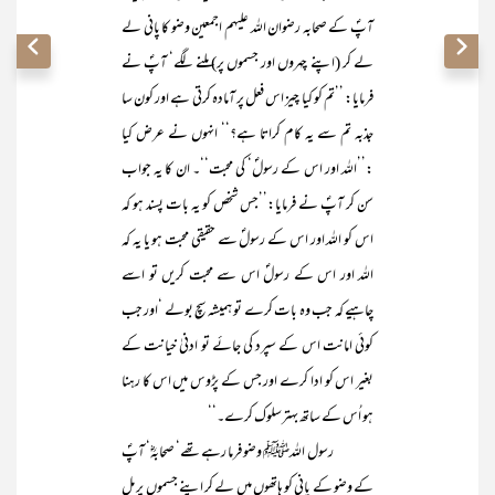
آپؐ کے صحابہ رضوان اللہ علیہم اجمعین وضو کا پانی لے
لے کر (اپنے چہروں اور جسموں پر) ملنے لگے‘ آپؐ نے
فرمایا: ’’تم کو کیا چیز اس فعل پر آمادہ کرتی ہے اور کون سا
جذبہ تم سے یہ کام کراتا ہے؟‘‘ انہوں نے عرض کیا
:’’اللہ اور اس کے رسولؐ‘ کی محبت‘‘۔ ان کا یہ جواب
سن کر آپؐ نے فرمایا:’’جس شخص کو یہ بات پسند ہو کہ
اس کو اللہ اور اس کے رسولؐ سے حقیقی محبت ہو یا یہ کہ
اللہ اور اس کے رسولؐ اس سے محبت کریں تو اسے
چاہیے کہ جب وہ بات کرے تو ہمیشہ سچ بولے ‘اور جب
کوئی امانت اس کے سپرد کی جائے تو ادنیٰ خیانت کے
بغیر اس کو ادا کرے اور جس کے پڑوس میں اس کا رہنا
ہو اُس کے ساتھ بہترسلوک کرے۔‘‘
رسول اللہﷺ وضو فرما رہے تھے‘ صحابہؓ‘ آپؐ
کے وضو کے پانی کو ہاتھوں میں لے کر اپنے جسموں پر مل