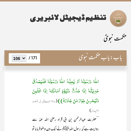
حکمت نبویؑ
باب:
باب حکمت نبوی
171 /
اللّٰہَ وَرَسُوْلَہٗ اَوْ یُحِبُّہُ اللّٰہُ وَرَسُوْلُہٗ فَلْیَصْدُقْ
حَدِیْثَہٗ اِذَا حَدَّثَ وَلْیُؤَدِّ اَمَانَتَہٗ اِذَا ائْتُمِنَ
وَلْیُحْسِنْ جَوَارَ مَنْ جَاوَرَہٗ))
(
رواہ البیھقی فی شعب
الایمان
)
’’حضرت عبدالرحمن بن ابی قراد رضی اللہ عنہ سے
روایت ہے کہ رسول اللہﷺ نے ایک دن وضو فرمایا تو