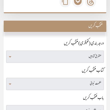
منتخب کریں
درجہ بندی (کٹیگری) منتخب کریں
کتاب منتخب کریں
باب منتخب کریں