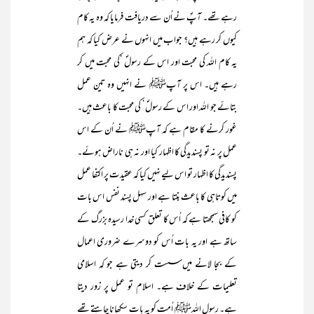
رہے تھے۔ آپؐ نے اُن سے دریافت فرمایا کہ وہ یہ کام
کیوں کر رہے ہیں؟ جواب میں انہوں نے عرض کیا کہ ہم
یہ کام اللہ کی محبت اور اس کے رسولؐ ‘کی محبت میں کر
رہے ہیں۔ اس پر آپﷺ نے انہیں وہ تین عمل
بتائے جو اللہ اور اس کے رسولؐ‘ کی محبت کا باعث ہیں۔
غور کرنے کا مقام ہے کہ آپﷺ نے اُن کے اس
عمل پر نہ تو پسندیدگی کا اظہار کیا اور نہ ہی ناراض ہوئے۔
پسندیدگی کا اظہار تو اس لیے نہیں کیا کہ عقیدت پر اکتفا عمل
میں کوتاہی کا باعث بنتا ہے اور سہل پسند نفس اس بات
کو کافی سمجھتا ہے کہ اُس کا تعلق کسی خدا رسیدہ بزرگ کے
ساتھ ہے اور یہ بات اُس کو دوسرے ضروری اعمال
کے بجا لانے میں سست کر دیتی ہے جو کہ اسلامی
تعلیمات کے خلاف ہے۔ اسلام تو عمل پر زور دیتا
ہے۔ رسول اللہﷺ اُمت کو یہ بات سکھانا چاہتے تھے