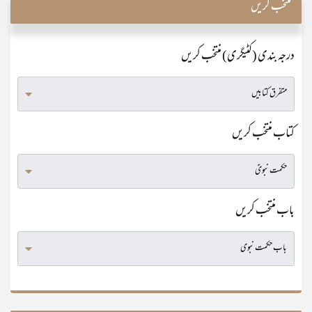
منتخب کریں
درجہ بندی (کٹیگری) منتخب کریں
کتاب منتخب کریں
باب منتخب کریں