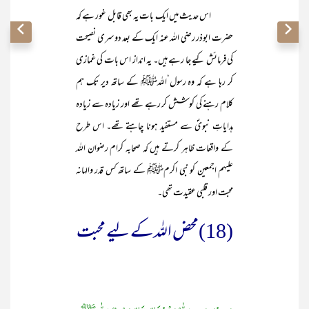
اس حدیث میں ایک بات یہ بھی قابل غور ہے کہ
حضرت ابوذر رضی اللہ عنہ ایک کے بعد دوسری نصیحت
کی فرمائش کیے جا رہے ہیں۔ یہ انداز اس بات کی غمازی
کر رہا ہے کہ وہ رسول‘اللہﷺ کے ساتھ دیر تک ہم
کلام رہنے کی کوشش کر رہے تھے اور زیادہ سے زیادہ
ہدایاتِ نبویؐ سے مستفید ہونا چاہتے تھے۔ اس طرح
کے واقعات ظاہر کرتے ہیں کہ صحابہ کرام رضوان اللہ
علیہم اجمعین کو نبی اکرمﷺ کے ساتھ کس قدر والہانہ
محبت اور قلبی عقیدت تھی۔
(18)محض اللہ کے لیے محبت