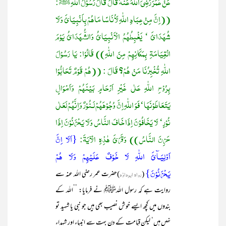
عَنْ عُمَرَ رَضِیَ اللّٰہُ عَنْہُ قَالَ قَالَ رَسُوْلُ اللّٰہِ ﷺ :
((اِنَّ مِنْ عِبَادِ اللّٰہِ لَاُنَاسًا مَاہُمْ بِاَنْبِیَائَ وَلَا
شُھَدَائَ ‘ یَغْبِطُھُمُ الْاَنْبِیَائُ وَالشُّھَدَائُ یَوْمَ
الْقِیَامَۃِ بِمَکَانِھِمْ مِنَ اللّٰہِ)) قَالُوْا: یَا رَسُوْلَ
اللّٰہِ تُخْبِرُنَا مَنْ ھُمْ؟ قَالَ : ((ھُمْ قَوْمٌ تَحَابُّوْا
بِرُوْحِ اللّٰہِ عَلٰی غَیْرِ اَرْحَامٍ بَیْنَھُمْ وَاَمْوَالٍ
یَتَعَاطَوْنَھَا‘ فَوَ اللّٰہِ اِنَّ وُجُوْھَھُمْ لَـنُوْرٌ وَاِنَّھُمْ لَعَلٰی
نُوْرٍ‘ لَا یَخَافُوْنَ اِذَا خَافَ النَّاسُ وَلَا یَحْزَنُوْنَ اِذَا
حَزِنَ النَّاسُ)) وَقَرَئَ ھٰذِہِ الْآیَۃَ:
{اَلَا اِنَّ
اَوْلِیَـآئَ اللّٰہِ لَا خَوْفٌ عَلَیْھِمْ وَلَا ھُمْ
یَحْزَنُوْنَ}
(
رواہ ابوداوٗد
)
حضرت عمر رضی اللہ عنہ سے
روایت ہے کہ رسول اللہﷺ نے فرمایا: ’’اللہ کے
بندوں میں کچھ ایسے خوش نصیب بھی ہیں جو نبی یا شہید تو
نہیں ہیں‘ لیکن قیامت کے دن بہت سے انبیاء اور شہداء