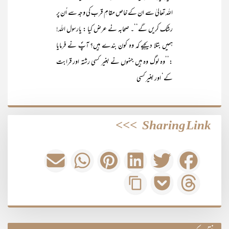
اللہ تعالیٰ سے ان کے خاص مقامِ قرب کی وجہ سے اُن پر
رشک کریں گے‘‘۔ صحابہ نے عرض کیا : یارسول اللہ!
ہمیں بتلا دیجیے کہ وہ کون بندے ہیں؟ آپؐ نے فرمایا
:’’وہ لوگ وہ ہیں جنہوں نے بغیر کسی رشتہ اور قرابت
کے‘ اور بغیر کسی
>>>
Sharing Link