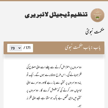
حکمت نبویؑ
باب:
باب حکمت نبوی
171 /
دوسروں پر اعتراض کرنے سے پہلے اسے اپنی اصلاح کی
فکر ہو جائے گی۔ اس طرح دو فائدے ہوں گے۔ ایک تو
بندہ دوسروں پر تنقید سے باز رہے گااور دوسرے اپنی
خامیاں دور کرنے کی کوشش کرے گا۔ دوسروں پر
تنقید میں وہی شخص بے باک ہو سکتا ہے جسے اپنی فکر نہ
ہو۔