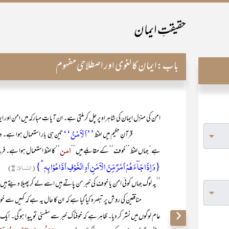
حقیقتِ ایمان
باب:
ایمان کا لغوی اور اصطلاحی مفہوم
امن کی منزل ایمان کی شاہراہ پر چل کر ملتی ہے۔ ان آیاتِ مبارکہ میں امن اور ای
’’اَ لْاَمْنُ‘‘
قرآنِ حکیم میں لفظ
امن
ہے‘ جہاں لفظ ’’خوف‘‘ کے مقابلے میں ’’
‘‘ کا لفظ استعمال ہوا ہے۔ فرما
{وَ اِذَا جَآءَہُمۡ اَمۡرٌ مِّنَ الۡاَمۡنِ اَوِ الۡخَوۡفِ اَذَاعُوۡا بِہٖ ؕ}
(النسائ: ۸۳)
’’یہ لوگ جہاں کوئی امن یا خوف کی خبر سن پاتے ہیں اسے لے کر پھیلا دیتے ہیں
منافقین کی روِش پر تبصرہ کیا گیا ہے کہ ان کا حال یہ ہے کہ کہیں سے خوف یا
عام لوگوں میں نشر کر دیا۔ ظاہر ہے کہ خوفناک خبر سے سنسنی تو پیدا ہو گی۔ ا