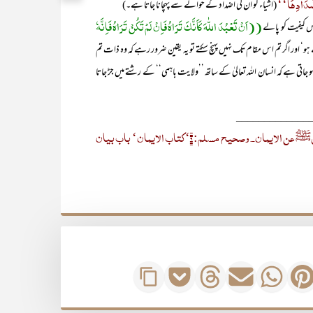
ضْدَادِھَا‘‘
(اشیاء کو ان کی اضداد کے حوالے سے پہچانا جاتا ہے۔)
((اَنْ تَعْبُدَ اللّٰہَ کَاَنَّکَ تَرَاہُ فَاِنْ لَمْ تَکُنْ تَرَاہُ فَاِنَّہٗ
 کیفیت کو پالے
و‘ اور اگر تم اس مقام تک نہیں پہنچ سکتے تو یہ یقین ضرور رہے کہ وہ ذات تم
ہو جاتی ہے کہ انسان اللہ تعالیٰ کے ساتھ ’’ولایت باہمی‘‘ کے رشتے میں جڑ جاتا
_____________
صحیح البخاری: ۵۰‘ کتاب الایمان‘ باب سوال جبریل النبیﷺ عن الایمان۔ وصحیح مسلم: ۹‘ کتاب الایمان‘ باب بیان