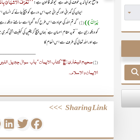
’’تُعْرَفُ الْاَشْیَائُ بِاَ
واضح ہو گیا کہ یہ خوف کی ضد ہے‘ کیونکہ قانون ہے:
ایمان کی گہرائی اور گیرائی جب اس درجے کو پہنچ جائے کہ انسان اس
یَرَاکَ))
(۱)
’’کہ تم اللہ کی عبادت اس طرح کرو‘ گویا اسے سامنے دیکھ رہے ہ
کو دیکھ رہی ہے‘‘ تو یہ مقامِ احسان ہے‘ جہاں پہنچ کر یقین کی کیفیت اتنی گہری 
ہے اور اللہ تعالیٰ کی طرف سے اس انعام کا
_______________
(۱)
الایمان و الاسلام۔
>>>
Sharing Link