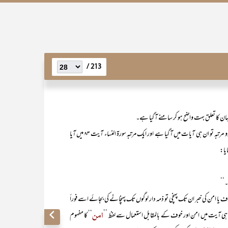
213 /
مان کا تعلق بہت واضح ہو کر سامنے آ گیا ہے۔
تین ہی بار استعمال ہوا ہے۔ دو مرتبہ تو ان ہی آیات میں آ گیا ہے اور ایک مرتبہ سورۃ النساء آیت ۸۳ میں آیا
یا:
۔‘‘
 امن کی خبر ان تک پہنچی تو ذمہ دار لوگوں تک پہنچانے کی بجائے اسے فوراً
امن
یک ہی آیت میں امن اور خوف کے بالمقابل استعمال سے لفظ ’’
‘‘ کا مفہوم