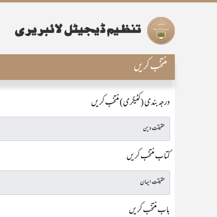
منتخب کریں
درجہ بندی (کٹیگری) منتخب کریں
کتاب منتخب کریں
باب منتخب کریں