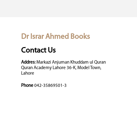
Dr Israr Ahmed Books
Contact Us
Addres:
Markazi Anjuman Khuddam ul Quran
Quran Academy Lahore 36-K, Model Town,
Lahore
Phone
042-35869501-3