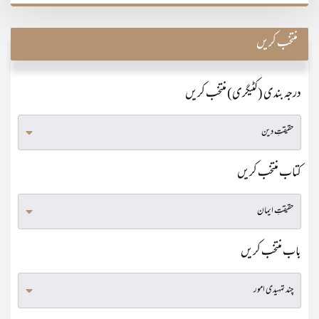
منتخب کریں
درجہ بندی (کٹیگری) منتخب کریں
کتاب منتخب کریں
باب منتخب کریں