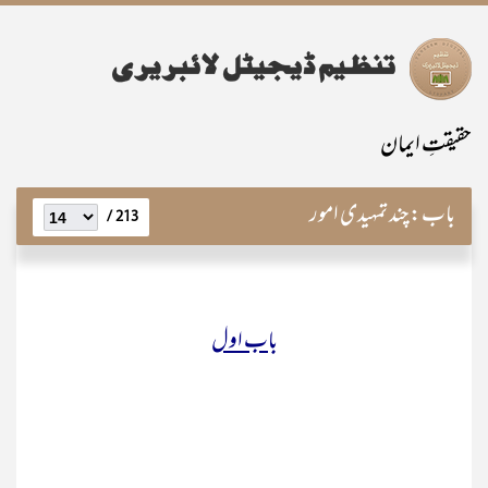
حقیقتِ ایمان
باب:
چند تمہیدی امور
213 /
باب اول