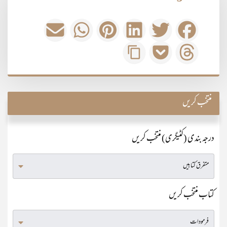
منتخب کریں
درجہ بندی (کٹیگری) منتخب کریں
کتاب منتخب کریں