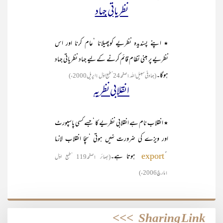
نظریاتی جہاد
٭ اپنے پسندیدہ نظریے کوپھیلانا ‘عام کرنا اور اس
نظریے پر مبنی نظام قائم کرنے کے لیے جہاد نظریاتی جہاد
ہوگا۔
(جہادفی سبیل اللہ :صفحہ24 ‘طبع اوّل :اپریل 2000ء )
انقلابی نظریہ
٭ انقلاب نام ہے انقلابی نظریے کا ‘جسے کسی پاسپورٹ
اور ویزے کی ضرورت نہیں ہوتی ‘سچّا انقلاب لازما
ً
ہوتا ہے۔
export
(بصائر :صفحہ119 ‘طبع اوّل
:مارچ2006ء )
>>>
Sharing Link