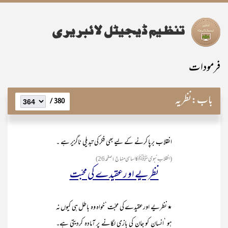
فرمودات
باب:
نظریہ
380 /
انقلاب برپا کرنے کے لیے بھی فکر کی تبدیلی ناگزیر ہے ۔
(انقلاب ِنبوی ﷺ کااساسی منہاج:صفحہ26 )
نظریے او رعقیدے کی محبّت
٭ نظریے اورعقیدے کی محبّت ‘خواہ وہ باطل ہی کیوں نہ
ہو ‘انسان کو جان کی بازی لگانے پر آمادہ کردیتی ہے۔