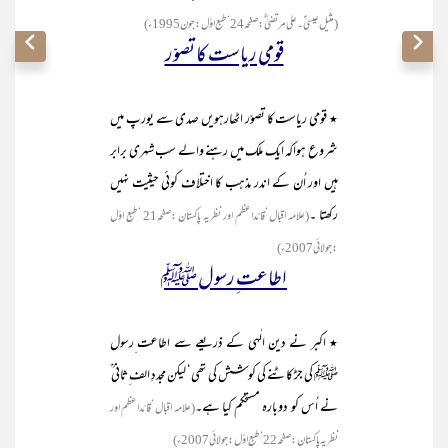
(مثیل عیسیٰ ؑ۔علی مرتضیٰ ؓ:صفحہ24 ‘طبع اوّل :جون1995ء )
قومی ریاست کا تصوّر
٭ قومی ریاست کا تصوّر اٹھارہویں صدی سے یورپ میں
شروع ہواکہ ایک ملک میں رہنے والے سب شہری برابر
ہیں اور اُن کے اندر مذہب کا اختلاف کوئی حیثیت نہیں
رکھتا ۔
(علامہ اقبال ‘قائداعظم اور نظریہ پاکستان :صفحہ21 ‘طبع اوّل
:جولائی 2007ء )
اطاعت ِرسول ﷺ
٭ اکبر نے دین الٰہی کے ذریعے سے اطاعت ِرسول
ﷺ کی جڑ کاٹنے کی کوشش کی تھی‘ لیکن مجددِ الف ِثانی ؒ
نے اُس کو دوبارہ مستحکم کیا ہے۔
(علامہ اقبال ‘قائداعظم اور
نظریہ پاکستان :صفحہ22 ‘طبع اوّل :جولائی 2007ء )