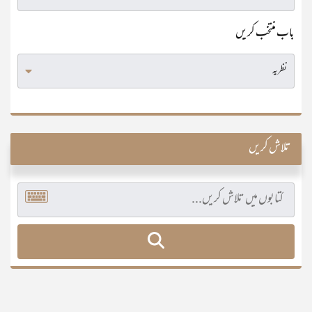
باب منتخب کریں
تلاش کریں