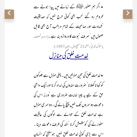
٭ اگر ہم حضور ﷺ کے زمانے میں پیدا ہونے سے
محروم رہ گئے ‘تب بھی کوئی حرج نہیں کہ صدیقیت
‘شہادت اور صالحیت کے تمام مراتب آج بھی قابل
حصول ہیں‘ صرف نبوت کا دروازہ بند ہے ۔
(مروجہ تصوّف
یا سلوک ِمحمدی ؐ:صفحہ23‘طبع اوّل :جون1997ء )
خدمت ِخلق کی منازل
٭ خدمت ِخلق کی تین منزلیں ہیں ۔پہلی منزل ہے بھوکوں
کو کھانا کھلانا‘ ضرورت مندوں کی امداد کرنا اور ایک داعی
حق کے لیے یہ چیز نہایت ضروری ہے ‘ورنہ اس کی
دعوت دوسروں تک نہیں پہنچ پائے گی ۔دوسری منزل
ہے خدمت ِخلق کے حوالے سے لوگوں کی عاقبت
سنوارنے کی کوشش کرنا ‘اللہ کی طرف دعوت دینا ۔
اس سے بڑی کوئی خدمت ِخلق نہیں ہوسکتی کہ انسان