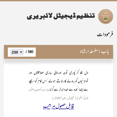
فرمودات
باب:
سلسلۂ ارشاد
380 /
دل لگا کر‘پوری توجہ اوراپنی ساری صلاحیتوں اور
توانائیوں کو بروئے کار لاتے ہوئے ‘اس کام کو اچھے
سے اچھا ‘عمدہ سے عمدہ انداز سے کرنا۔
(مروجہ تصوّف یا سلوک
ِمحمدی ؐ:صفحہ12‘طبع اوّل :جون1997ء )
قابل ِحصول مراتب