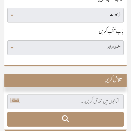
باب منتخب کریں
تلاش کریں