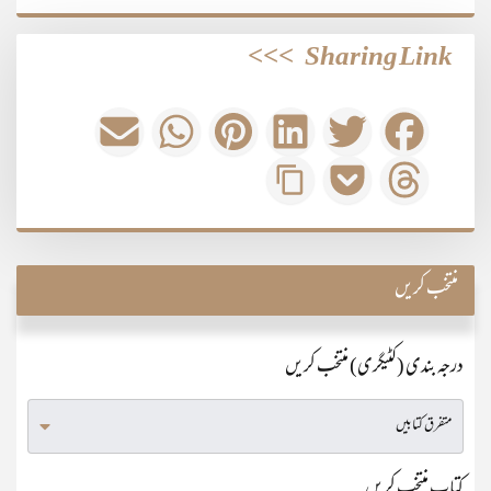
>>>
Sharing Link
منتخب کریں
درجہ بندی (کٹیگری) منتخب کریں
کتاب منتخب کریں