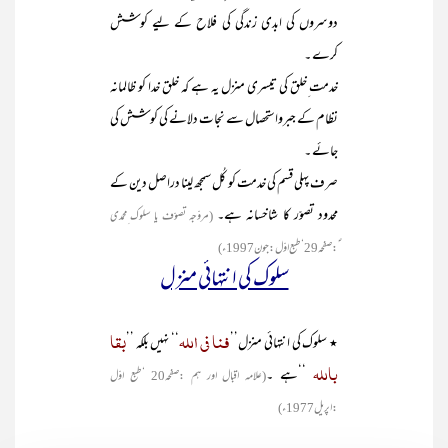
دوسروں کی ابدی زندگی کی فلاح کے لیے کوشش
کرے ۔
خدمت ِخلق کی تیسری منزل یہ ہے کہ خلق خدا کو ظالمانہ
نظام کے جبرواستحصال سے نجات دلانے کی کوشش کی
جائے ۔
صرف پہلی قسم کی خدمت کو کُل سمجھ لینا دراصل دین کے
محدود تصوّر کا شاخسانہ ہے۔
(مروّجہ تصوّف یا سلوک ِمحمدی
ؐ:صفحہ29‘طبع اوّل :جون1997ء )
سلوک کی انتہائی منزل
فنا فی اللہ
بقا
٭ سلوک کی انتہائی منزل’’
‘‘ نہیں بلکہ ’’
باللہ
‘‘ہے ۔
(علامہ اقبال اور ہم :صفحہ20 ‘طبع اوّل
:اپریل 1977ء )