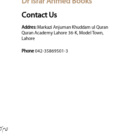
Dr Israr Ahmed Books
Contact Us
Addres:
Markazi Anjuman Khuddam ul Quran
Quran Academy Lahore 36-K, Model Town,
Lahore
Phone
042-35869501-3
تمام کت