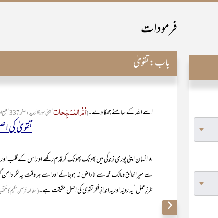
فرمودات
باب:
تقویٰ
اُمُّ المُسَبِّحات
اسے اللہ کے سامنے جھکادے ۔
‘یعنی سورۃ الحدید :صفحہ337‘طبع اوّل :جون2005ء)
(
تقویٰ کی ا
٭ انسان اپنی پوری زندگی میں پھونک پھونک کر قدم رکھے او راس کے قلب او
سے میرا خالق ومالک مجھ سے ناراض نہ ہوجائے اوراسے ہر وقت یہ فکر دامن گیر ر
طرزِعمل ‘یہ رویّہ اوریہ اندازِ فکر تقویٰ کی اصل حقیقت ہے۔
مطالعہ قرآن حکیم کا منتخب نصاب جلداو)