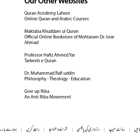
Our Other Websites
Quran Acedemy Lahore
Online Quran and Arabic Courses
Maktaba Khuddam ul Quran
Official Online Bookstore of Mohtaram Dr. Israr
Ahmad
Professor Hafiz Ahmed Yar
Tarkeeb e Quran
Dr. Muhammad Rafi uddin
Philosophy - Theology - Education
Give up Riba
An Anti Riba Movement
ہمارے بارے
|
رابطہ کریں
|
شرائط و ضوابط
|
رازداری کی پالیسی
|
سائٹ میپ
|
ابیں