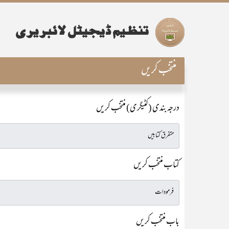
منتخب کریں
درجہ بندی (کٹیگری) منتخب کریں
کتاب منتخب کریں
باب منتخب کریں