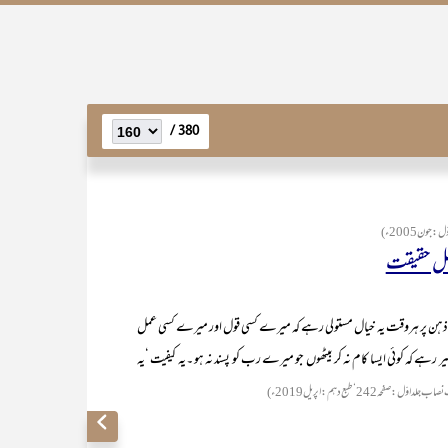
380 /
صل حقیقت
ر ذہن پر ہروقت یہ خیال مستولی رہے کہ میرے کسی قول اور میرے کسی عمل
ہے کہ کوئی ایسا کام نہ کر بیٹھوں جو میرے رب کو پسند نہ ہو ۔یہ کیفیت ‘یہ
(ّل :صفحہ242‘طبع دہم :اپریل2019ء