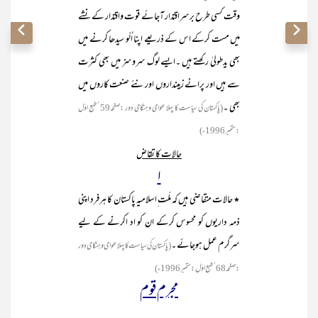
وقت کسی طرح برسراقتدار آجائے قوت واقتدار کے نشے
میں مست کرکے اس کے ذریعے اپنا اُلّو سیدھا کرنے میں
بھی یدطولیٰ رکھتے ہیں ۔ایسے لوگ سروسز میں بھی کثرت
سے ہیں اور پرانے زمینداروں اور نئے صنعت کاروں میں
بھی ۔
(پاکستان کی سیاست کا پہلا عوامی وہنگامی دور :صفحہ59 ‘طبع اوّل
:ستمبر 1996ء)
حالات کا تقاض
ا
٭ حالات متقاضی ہیں کہ ملّت ِاسلامیہ پاکستان کا ہرفرد اپنی
ذمہ داریوں کو محسوس کرکے ان کو اد اکرنے کے لیے
سرگرم عمل ہوجائے ۔
(پاکستان کی سیاست کا پہلا عوامی وہنگامی دور
:صفحہ68 ‘طبع اوّل :ستمبر 1996ء)
مجرم قوم