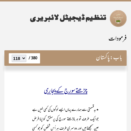
فرمودات
باب:
پاکستان
380 /
چڑھتے سور ج کے پجاری
٭ بدقسمتی سے ہمارے یہاں ایسے لوگوں کی کمی نہیں ہے
جو ایک طرف تو ہر چڑھتے سورج کی پرستش کواپنا فرض
عین سمجھتے ہیں اور دوسری طرف ہر اُس شخص کو جو کسی