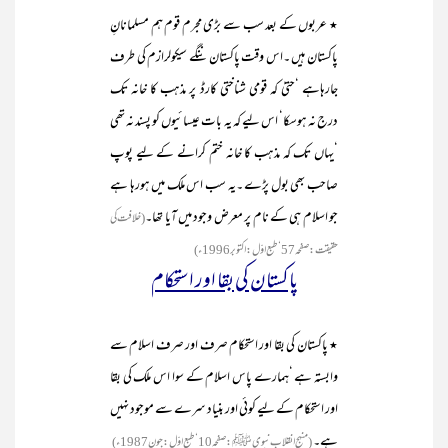
٭ عربوں کے بعد سب سے بڑی مجرم قوم ہم مسلمانانِ
پاکستان ہیں ۔اس وقت پاکستان ننگے سیکولرازم کی طرف
جارہاہے ‘حتیٰ کہ قومی شناختی کارڈ پر مذہب کا خانہ تک
درج نہ ہوسکا‘ اس لیے کہ یہ بات عیسائیوں کو پسند نہ تھی
‘یہاں تک کہ مذہب کا خانہ ختم کرانے کے لیے پوپ
صاحب بھی بول پڑے ۔یہ سب اس ملک میں ہورہا ہے
جو اسلام ہی کے نام پر معرض وجود میں آیا تھا۔
(خلافت کی
حقیقت :صفحہ57‘طبع اوّل :اکتوبر 1996ء)
پاکستان کی بقا اور استحکام
٭ پاکستان کی بقا اور استحکام صرف اور صرف اسلام سے
وابستہ ہے ‘ہمارے پاس اسلام کے سوا اس ملک کی بقا
اور استحکام کے لیے کوئی اور بنیاد سرے سے موجود نہیں
ہے۔
(منہج ِانقلاب ِنبوی ﷺ :صفحہ10‘طبع اوّل :جون1987ء)