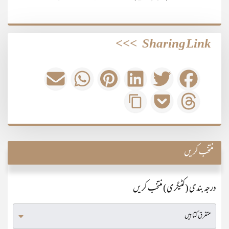
>>>
Sharing Link
منتخب کریں
درجہ بندی (کٹیگری) منتخب کریں