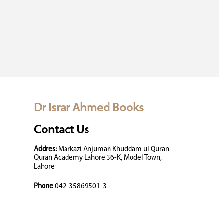
Dr Israr Ahmed Books
Contact Us
Addres:
Markazi Anjuman Khuddam ul Quran
Quran Academy Lahore 36-K, Model Town,
Lahore
Phone
042-35869501-3