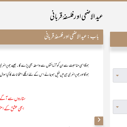
عيد الاضحى اورفلسفۂ قربانی
باب:
عیدالاضحی اور فلسفۂ قربانی
ہوگا اسی مناسبت سے ان کو آزمائشوں سے واسطہ بھی پڑے گا ۔ جیسے جو پرائمر
ہو گا اور جو پرائمری ہی میں فیل ہو جائے اس کے لئے اگلے امتحانات کا کیا سوال ؟
ستاروں سے آگے ج
ابھی عشق کے امتحا