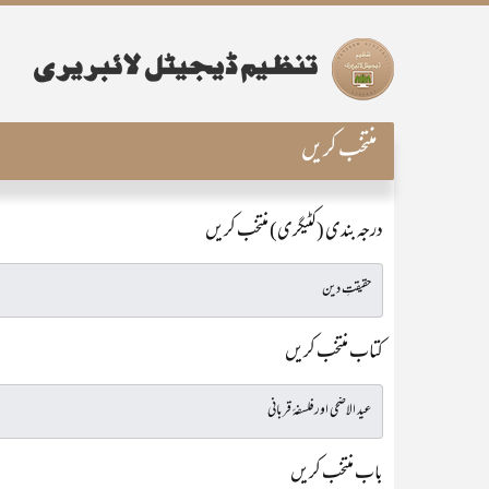
منتخب کریں
درجہ بندی (کٹیگری) منتخب کریں
کتاب منتخب کریں
باب منتخب کریں