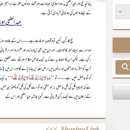
چنانچہ حج اور عید الضحیٰ یہ وہ اسلامی عبادات اور شعار دونوں حضرت ابراہیم علی
کے بسنے والوں کی دو تہائی آبادی کرتی ہے۔
عید الضحیٰ اور 
حج کا رُکنِ رکین تو وقوفِ عرفات ہے----- اس کے علاوہ سورۃ الحج میں دو
دوسرے بیت اللہ کا طواف۔ اور ان میں بھی زیادہ زور اور تکرار و اصرار قربانی
رکن ہے۔ لیکن اس کا معاملہ یہ ہے کہ یہ ایک خاص مقام اور جگہ سے متعلق ہ
{مَنِ
آپ کو مقررہ تاریخوں اور دنوں میں ارضِ مقدس جانا پڑے گا اور اس میں
’’مَا لَا یُدْرَکُ کُلّہٗ لَا یُتْرَکُ کُلُّہٗ‘‘
کو تو حاصل نہیں ہے------تو
یہ ای
ہے کہ جو چیز کُل کی کُل حاصل نہ ہو سکتی ہو تو اسے کُل کی کُل کو چھوڑ ہی نہیں 
کے ارکان میں سے ایک رکن قر بانی ہے۔ گویا بلا شبہ عید الضحیٰ اور اس کے
>>>
Sharing Link