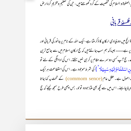
ہ الصلوۃ و السلام کی شخصیت کے گرد گھومتے ہیں ، جن کی تعظیم و تکریم کرۂ ارض
فلسفۂ قربانی
بنیادی ارکان کا ذکر ملتا ہے، ایک اللہ کے نام پر جانور کی قربانی اور
 پر ہے----- جیسا کہ ہم سب جانتے ہیں کہ حج ارکانِ اسلام میں سے جامع ترین
ے۔ حج آپ کسی دوسرے مقام پر کر ہی نہیں سکتے۔ اس کی ادایئگی کے لئے تو
 اسۡتَطَاعَ اِلَیۡہِ سَبِیۡلًا ؕ}
کی شرط موجود ہے۔ اس کی استطاعت ہر ایک
ک اصول ہے۔عقل عام
کے تحت یہ کہا جاتا
(commom sence)
دینا چاہئے۔ اس میں سے کچھ بھی ملتا ہو وہ تو لو۔ بس اچھی طرح سمجھ لیجئے کہ حج