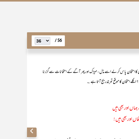
56 /
ی کا امتحان پاس کر لے اسے مڈل ، میڑک اور پھر آگے کے امتحانات سے گزرنا
 اگلے امتحان کا موقع تو بتدریج آتا ہے ؎
ہاں اور بھی ہیں
ں اور بھی ہیں !