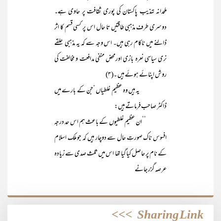
ملحدانہ تہذیب پاکستان کی پوری ثقافت پر حاوی ہے۔
دوسری طرف مذہبی طاقتیں تا حال اس پر کسی قسم کا اثر
ڈالنے میں ناکام رہی ہیں۔ اس وجہ سے کہ یہ مذہبی حلقے
نری سیاسی نعرہ بازی اورمحض منفی مدافعت و مخالفت کی
روش اپنائے ہوئے ہیں ۔(۳)
یہ ہیں وہ عظیم غلطیاں ‘جن کے بارے میں
ڈاکٹر صاحب فرماتے ہیں:
’’ان عظیم غلطیوں کے باعث ہم اس حد درجہ
افسوس ناک صورتِ حال سے دوچار ہیں کہ جو ملک اسلام
کے نام پر حاصل کیا گیا تھا اس میں ثلث صدی سے زیادہ
عرصہ گزر جانے
>>>
Sharing Link