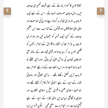
نشاۃِ ثانیہ کا گہوارا بنانے کے لیے مثبت تعمیری جدوجہد
میں بہ دل و جان مصروف ہو جاتے۔ اس کے لیے ایک
طرف یہ ضروری تھا کہ ہر گروہ اپنے مزاج کی مناسبت اور
اپنی اپنی صلاحیتوں اور قوتوں کے تناسب سے اس عظیم
جدوجہد کے کسی ایک شعبہ کو سنبھال لیں اور دوسری
طرف یہ لازم تھا کہ انتشار وافتراق کے تمام رخنوں کو
قطعی طورپر بند کر دیا جاتا اور قومی قیادت کے ساتھ حتی
الامکان تعاون کی روش اختیار کی جاتی۔ وہ مذہبی حلقے جو
جمعہ و جماعت اور درس و خطابت کے ذریعے عوام سے
قریب ترین تعلق رکھتے تھے …مذہبی اخلاقی اور روحانی
اقدار کے احیاء کے لیے انتہائی موثر کام کر سکتے تھے اور
جماعت اسلامی علمی و فکری سطح پر اسلامی انقلاب اور
تہذیبی و ثقافتی میدان میں دینی اقدار کے احیاء کے لیے
قیمتی خدمات سر انجام دے سکتی تھی…لیکن افسوس ایسا