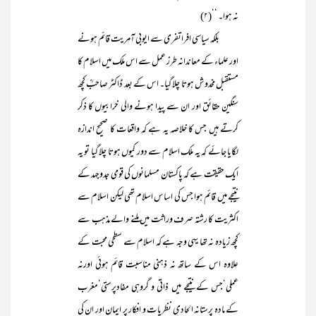
نہ ہوا۔ ‘‘(۲)
بلکہ سیاسی افراتفری سے ایوبی آمریت قائم ہونے
اور علماء کے معاندانہ طرز عمل سے اس ملک میں اسلام کا
مستقبل مخدوش ہوتا چلا گیا۔ اس کے بعد ڈاکٹر صاحبؒ کچھ
سنگین حقائق اور ان سے پیدا ہونے والی خرابیوں کا ذکر
کرتے ہیں جس کا خلاصہ یہ ہے کہ واقعات کا صحیح اندازہ
لگایا جائے کہ یہ ملک اسلام سے دور کیوں ہوتا چلا گیا تو یہ
ایک حقیقت ہے کہ پاکستان مسلمانوں کی قومی جدوجہد کے
نتیجے میں قائم ہوا جس کی اساس اسلام تھی لیکن اسلام سے
اکثریت کا رشتہ صرف وراثت میں ملنے والے مذہب سے
کچھ زیادہ نہ تھا یہی وجہ ہے کہ اسلام سے سطحی محبت کے
علاوہ اس کے ساتھ نہ ذہنی مناسبت قائم ہوئی اورنہ
عملی‘جس کے نتیجے میں ذاتی و گروہی مفادپرستی‘مغرب
کے مادہ پرستانہ الحادی نظریات و افکار پر ایمان اور ان کی