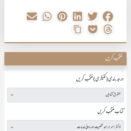
منتخب کریں
درجہ بندی (کٹیگری) منتخب کریں
کتاب منتخب کریں