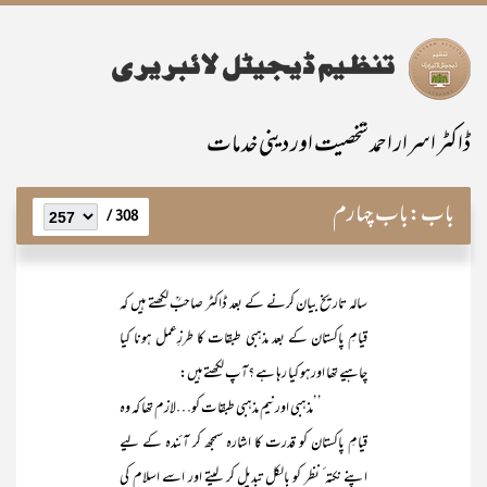
ڈاکٹر اسرار احمد شخصیت اور دینی خدمات
باب:
باب چہارم
308 /
سالہ تاریخ بیان کرنے کے بعد ڈاکٹر صاحبؒ لکھتے ہیں کہ
قیامِ پاکستان کے بعد مذہبی طبقات کا طرزِعمل ہونا کیا
چاہیے تھا اورہو کیا رہا ہے ؟آپ لکھتے ہیں:
’’مذہبی اور نیم مذہبی طبقات کو…لازم تھا کہ وہ
قیامِ پاکستان کو قدرت کا اشارہ سمجھ کر آئندہ کے لیے
اپنے نکتہ ٔ نظر کو بالکل تبدیل کر لیتے اور اسے اسلام کی