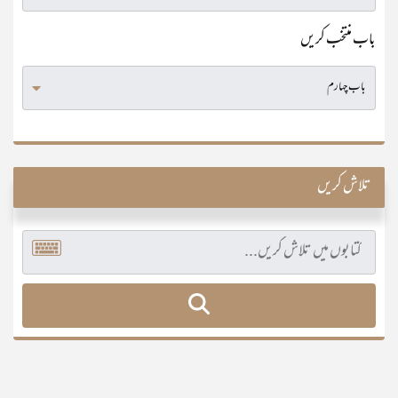
باب منتخب کریں
تلاش کریں