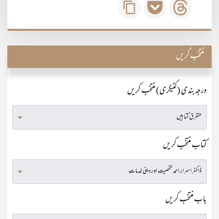
منتخب کریں
درجہ بندی (کٹیگری) منتخب کریں
کتاب منتخب کریں
باب منتخب کریں