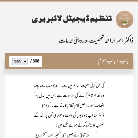
ڈاکٹر اسرار احمد شخصیت اور دینی خدمات
باب:
باب سوم
308 /
کی بھی کوئی اہمیت اسلام میں ہے …لہٰذا سب سے پہلے
وہ نظام قائم کرنے کی ضرورت ہے جس میں عدل ہو‘
انصاف ہو… اصل کام نظام کا بدلنا ہے۔ ‘‘(۴۸)
ڈاکٹر صاحب یہودیوں کی ذلت و خواری‘ان پر اللہ کے
غضب کا تذکرہ کرتے ہوئے لکھتے ہیں:
’’…اللہ تعالیٰ نے ہمیں بھی ’’خیر امت‘‘ قرار دیا۔