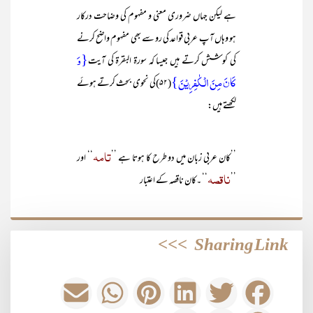
ہے لیکن جہاں ضروری معنی و مفہوم کی وضاحت درکار
ہو وہاں آپ عربی قواعد کی رو سے بھی مفہوم واضح کرنے
{وَ
کی کوشش کرتے ہیں جیسا کہ سورۃ البقرۃ کی آیت
کَانَ مِنَ الْـکٰفِرِیْنَ}
(۵۲)کی نحوی بحث کرتے ہوئے
لکھتے ہیں:
تامہ
’’کان عربی زبان میں دو طرح کا ہوتا ہے ’’
‘‘ اور
ناقصہ
’’
‘‘ ۔کان ناقصہ کے اعتبار
>>>
Sharing Link