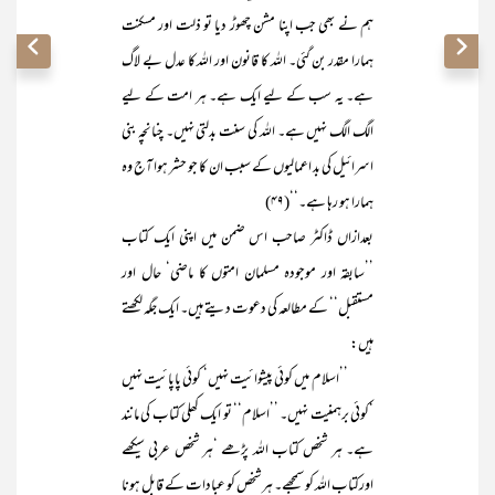
ہم نے بھی جب اپنا مشن چھوڑ دیا تو ذلت اور مسکنت
ہمارا مقدر بن گئی۔ اللہ کا قانون اور اللہ کا عدل بے لاگ
ہے۔ یہ سب کے لیے ایک ہے۔ ہر امت کے لیے
الگ الگ نہیں ہے۔ اللہ کی سنت بدلتی نہیں۔ چنانچہ بنی
اسرائیل کی بد اعمالیوں کے سبب ان کا جو حشر ہوا آج وہ
ہمارا ہو رہا ہے۔‘‘(۴۹)
بعدازاں ڈاکٹر صاحب اس ضمن میں اپنی ایک کتاب
’’سابقہ اور موجودہ مسلمان امتوں کا ماضی‘ حال اور
مستقبل‘‘ کے مطالعہ کی دعوت دیتے ہیں۔ ایک جگہ لکھتے
ہیں:
’’اسلام میں کوئی پیشوائیت نہیں‘ کوئی پاپائیت نہیں
‘کوئی برہمنیت نہیں۔ ’’اسلام‘‘ تو ایک کھلی کتاب کی مانند
ہے۔ ہر شخص کتاب اللہ پڑھے ‘ہر شخص عربی سیکھے
اورکتاب اللہ کو سمجھے۔ ہر شخص کو عبادات کے قابل ہونا