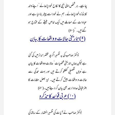
چاہیے۔ ہر شخص اپنی بچی کا نکاح خود پڑھائے‘ اپنے والد
کا جنازہ خود پڑھائے۔ ہم نے خود اسے پیشہ بنا دیا ہے اور
عبادات کے معاملے میں ایک خاص طبقے کے محتاج ہو
گئے ہیں۔‘‘(۵۰)
(۹) تاریخی حالات و واقعات کا بیان
ڈاکٹر صاحب کی یہ تفسیر اگرچہ مختصر انداز میں کی گئی
ہے لیکن جہاں تاریخی شخصیات‘ حالات وواقعات کا بیان
ہے‘وہاں تفصیلی گفتگو کرتے ہیں اور بہت عمدگی سے
حالات و واقعات پیش کرتے ہیں۔ نیز بعض مقامات کا
جغرافیائی حدود اربعہ بھی بیان کر دیتے ہیں۔(۵۱)
(۱۰) عربی قواعد کا تذکرہ
ڈاکٹر صاحب نے آیات کی تفسیر اختصار کے ساتھ کی