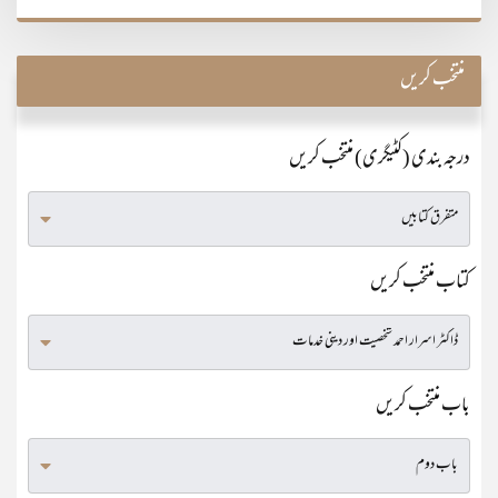
منتخب کریں
درجہ بندی (کٹیگری) منتخب کریں
کتاب منتخب کریں
باب منتخب کریں