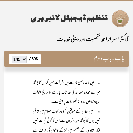
ڈاکٹر اسرار احمد شخصیت اور دینی خدمات
باب:
باب دوم
308 /
٭ میں آئندہ کسی بارات میں شرکت نہیں کروں گا چونکہ
میرے محدود مطالعہ کی حد تک بارات کا رائج الوقت
طریقہ خالص ہندوانہ تصورات پر مبنی ہے۔
٭ میں نکاح کے موقع پر کسی دعوتِ طعام میں شامل
نہیں ہوں گا کیونکہ خیر القرون سے اس کا کوئی ثبوت نہیں
ملتا۔ شادی کے ضمن میں لڑکے والوں کی طرف سے