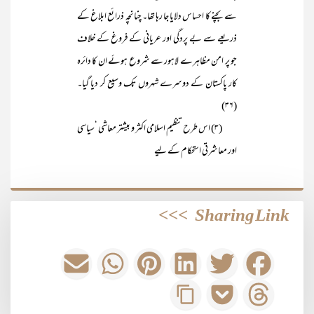
سے بچنے کا احساس دلایا جا رہا تھا۔ چنانچہ ذرائع ابلاغ کے
ذریعے سے بے پردگی اور عریانی کے فروغ کے خلاف
جو پر امن مظاہرے لاہور سے شروع ہوئے ان کا دائرہ
کار پاکستان کے دوسرے شہروں تک وسیع کر دیا گیا۔
(۳۶)
(۳) اس طرح تنظیم اسلامی اکثر و بیشتر معاشی ‘سیاسی
اور معاشرتی استحکام کے لیے
>>>
Sharing Link