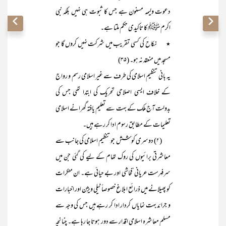
دعوت ولیمہ مسنون ہے جس کا ثبوت ہی نہیں بلکہ نبی
اکرم ﷺ کا تاکیدی حکم ملتا ہے۔
٭ نکاح کی کسی تقریب میں شرکت نہیں کروں گا جو
مسجد میں منعقد نہ ہو۔ (۳۵)
یہ بانی تنظیم اسلامی کی طرف سے غیر اسلامی رسم و رواج
کے خلاف ایسی اصلاحی تحریک کی ابتدا تھی جس کی
بدولت آج ملک کے بہت سے تعلیم یافتہ گھرانے اسلامی
تعلیمات کے مطابق رسوم ادا کر رہے ہیں۔
(۲) دوسری کوشش جو تنظیم اسلامی کی جانب سے
معاشرتی برائیوں کی روک تھام کے لیے کی گئی جن میں
سرفہرست عریانی‘فحاشی اور بے حیائی ہے۔ ان منکرات
کو پھیلانے میں ذرائع ابلاغ خصوصاً ٹیلی ویژن اور اخبارات
و جرائد بہت نمایاں کردار ادا کر رہے ہیں جس کی وجہ سے
مسلم معاشرہ اسلامی اقدار سے دور ہوتا جا رہا ہے۔ چنانچہ