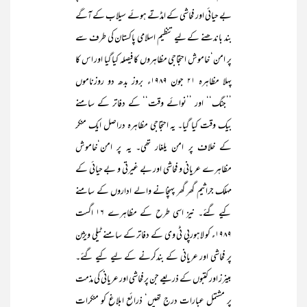
بے حیائی اور فحاشی کے امڈتے ہوئے سیلاب کے آگے
بند باندھنے کے لیے تنظیم اسلامی پاکستان کی طرف سے
پر امن‘ خاموش احتجاجی مظاہروں کا فیصلہ کیا گیا اور اس کا
پہلا مظاہرہ ۲۱ جون ۱۹۸۹ء بروز بدھ دو روزناموں
’’جنگ‘‘ اور ’’نوائے وقت‘‘ کے دفاتر کے سامنے
بیک وقت کیا گیا۔ یہ احتجاجی مظاہرہ دراصل ایک منکر
کے خلاف پر امن یلغار تھی۔ یہ پر امن‘خاموش
مظاہرے عریانی و فحاشی اور بے غیرتی و بے حیائی کے
مہلک جراثیم گھر گھر پہنچانے والے اداروں کے سامنے
کیے گئے۔ نیز اسی طرح کے مظاہرے ۱۶ اگست
۱۹۸۹ء کو لاہورپی ٹی وی کے دفاتر کے سامنے ٹیلی ویژن
پر فحاشی اور عریانی کے بندکرنے کے لیے کیے گئے۔
بینرز اور کتبوں کے ذریعے جن پر فحاشی اور عریانی کی مذمت
پر مشتمل عبارات درج تھیں‘ ذرائع ابلاغ کو منکرات