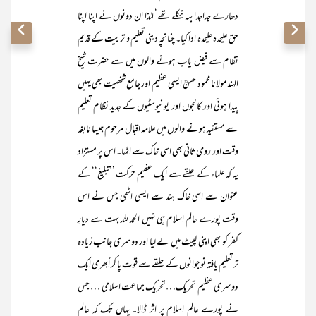
دھارے جداجدا بہہ نکلے تھے‘ لہٰذا ان دونوں نے اپنا اپنا
حق علیحدہ علیحدہ ادا کیا۔ چنانچہ دینی تعلیم و تربیت کے قدیم
نظام سے فیض یاب ہونے والوں میں سے حضرت شیخ
الہندمولانا محمود حسنؒ ایسی عظیم اور جامع شخصیت بھی یہیں
پیدا ہوئی اور کالجوں اور یونیوسٹیوں کے جدید نظام تعلیم
سے مستفید ہونے والوں میں علامہ اقبال مرحوم جیسا نابغہ
وقت اور رومی ثانی بھی اسی خاک سے اٹھا۔ اس پر مستزاد
یہ کہ علماء کے حلقے سے ایک عظیم حرکت ’’تبلیغ‘‘ کے
عنوان سے اسی خاک ہند سے ایسی اٹھی جس نے اس
وقت پورے عالم اسلام ہی نہیں الحمد للہ بہت سے دیارِ
کفر کو بھی اپنی لپیٹ میں لے لیا اور دوسری جانب زیادہ
تر تعلیم یافتہ نوجوانوں کے حلقے سے قوت پا کر اُبھری ایک
دوسری عظیم تحریک…تحریک جماعت اسلامی … جس
نے پورے عالم اسلام پر اثر ڈالا۔ یہاں تک کہ عالم