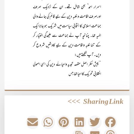
اسرار احمد ؒ بھی شامل تھے۔ ان کے نزدیک صرف
اورصرف اقامت و غلبہ دین کے لیے قائم کی جانے والی
جماعت اسلامی کا انتخابی سیاست میں شریک ہو جانا ایک
المیہ تھا۔ چنانچہ آپ نے جماعت سے علیحدگی اختیار کر
کے تنہا غلبہ واقامت دین کے لیے کاوشیں شروع کر
دیں۔ آپ لکھتے ہیں:
’’پیش نظر اصل مقصد تجدید واحیائے دین کی اسی اصولی
انقلابی تحریک کا احیا تھا جس
>>>
Sharing Link