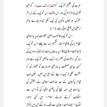
الاخوان المسلمون
عرب کی عظیم تحریک ’’
‘‘ کو بھی
فکری غذا فراہم کی اور اس وقت اس تحریک کے زیر اثر
متحرک اور فعال لوگوں کی ایک کثیر تعداد پورے عالم
ارضی میں پھیلی ہوئی ہے۔(۱۰)
اس تحریک کا نصب العین حکومت الٰہیہ یا اسلامی
نظام زندگی کا قیام تھا۔ تقسیم ہند سے پہلے اس تحریک
(جماعت اسلامی) کا اس بات پر بہت زور تھا کہ وہ دین کی
ہمہ گیر دعوت کی علم بردار ایک عالمگیر تحریک ہے اور
کسی سیاسی مصلحت یا عارضی ضرورت کو ملحوظ رکھ کر
حکمت عملی ترتیب دینے کے حق میں نہیں۔ لیکن جب
قیام پاکستان کے بعد جماعت اسلامی نے الیکشن کی
سیاست میں حصہ لینے کی پالیسی اختیار کی تو اس سے
اختلاف کرتے ہوئے ۱۹۵۷ء میں کئی نامور
لوگ(۱۱)جماعت اسلامی سے الگ ہو گئے جن میں ڈاکٹر