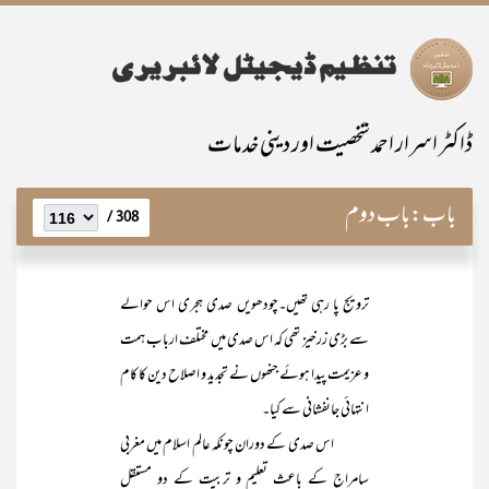
ڈاکٹر اسرار احمد شخصیت اور دینی خدمات
باب:
باب دوم
308 /
ترویج پا رہی تھیں۔چودھویں صدی ہجری اس حوالے
سے بڑی زرخیز تھی کہ اس صدی میں مختلف ارباب ہمت
و عزیمت پیدا ہوئے جنھوں نے تجدید و اصلاح دین کا کام
انتہائی جانفشانی سے کیا۔
اس صدی کے دوران چونکہ عالم اسلام میں مغربی
سامراج کے باعث تعلیم و تربیت کے دو مستقل