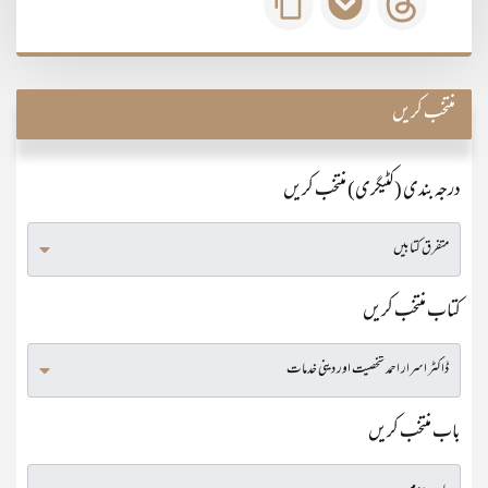
منتخب کریں
درجہ بندی (کٹیگری) منتخب کریں
کتاب منتخب کریں
باب منتخب کریں